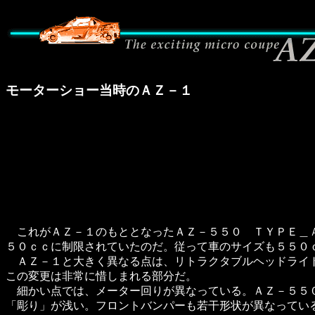
モーターショー当時のＡＺ－１
これがＡＺ－１のもととなったＡＺ－５５０ ＴＹＰＥ＿Ａ
５０ｃｃに制限されていたのだ。従って車のサイズも５５０
ＡＺ－１と大きく異なる点は、リトラクタブルヘッドライト
この変更は非常に惜しまれる部分だ。
細かい点では、メーター回りが異なっている。ＡＺ－５５０
「彫り」が浅い。フロントバンパーも若干形状が異なってい