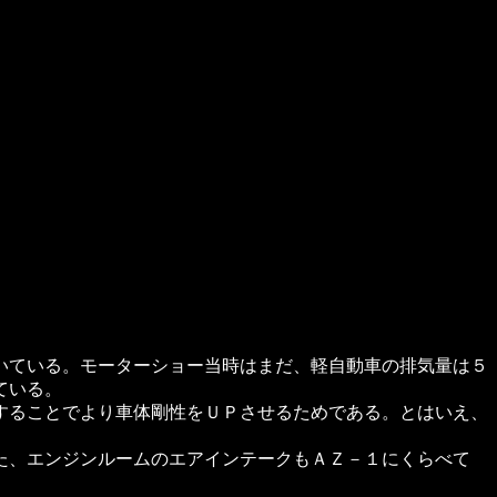
いている。モーターショー当時はまだ、軽自動車の排気量は５
ている。
することでより車体剛性をＵＰさせるためである。とはいえ、
た、エンジンルームのエアインテークもＡＺ－１にくらべて