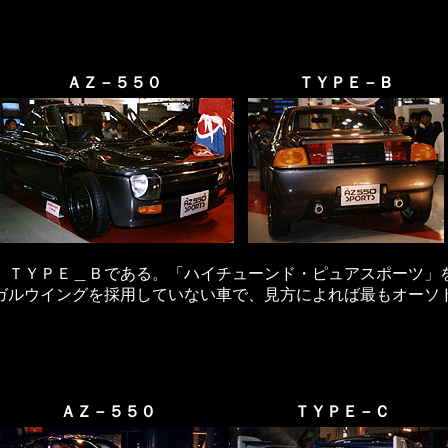
ＡＺ－５５０
ＴＹＰＥ－Ｂ
ＴＹＰＥ＿Ｂである。「ハイチューンド・ピュアスポーツ」
ガルウイングを採用していない車で、見方によれば最もオーソ
ＡＺ－５５０
ＴＹＰＥ－Ｃ