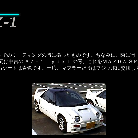
クでのミーティングの時に撮ったものです。ちなみに、隣に写っ
は中古の ＡＺ－１ Ｔｙｐｅ Ｌ の青。これをＭＡＺＤＡ ＳＰ
らシートは青色です。一応、マフラーだけはフジツボに交換し