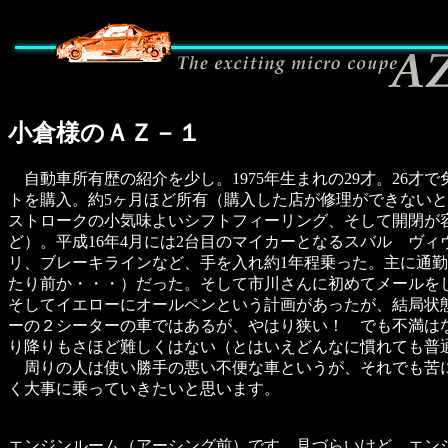
小倉様のＡＺ－１
自動車所有歴の紹介を少し。1975年生まれの29才。26才
トを購入。約5ヶ月ほど所有（購入した店が修理ができない
ストロークの小気味よいシフトフィーリング、そして開閉が
ど）。平成16年4月には2台目のマイカーとなるスバル ヴ
リ、ブレーキラインなど、手を入れ約1年程乗った。主に通
たり前か・・・）だった。そして市川さんに初めてメールを
そしてイエローにオールペンという計画があったが、結局状
ーの２シーターの車ではあるが、やはり狭い！ でも不満は
り降りもさほど難しくはない（とはいえどんなに慣れても普
周りの人は使い勝手の悪い不便な車というが、それでも苦に
く大事に乗っていきたいと思います。
エンジンルーム（アーシング前）です。見づらいけど、エン