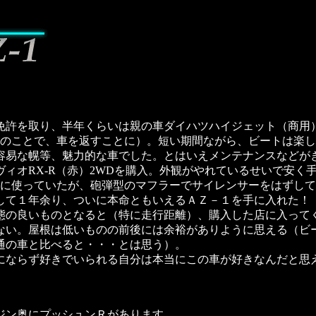
で免許を取り、半年くらいは親の車ダイハツハイジェット（商用）
とのことで、車を返すことに）。短い期間ながら、ビートは楽し
容易な幌等、魅力的な車でした。とはいえメンテナンスなどが
ィヴィオRX-R（赤）2WDを購入。外観がやれているせいで安
勤に使っていたが、砲弾型のマフラーでサイレンサーをはずし
して１年余り、ついに本命ともいえるＡＺ－１を手に入れた！
態の良いものとなると（特に走行距離）、購入した店に入って
ない。屋根は低いものの前後には余裕がありように思える（ビ
通の車と比べると・・・とは思う）。
ならず好きでいられる自分は本当にこの車が好きなんだと思
ジン奥にプッシュンＲがあります。