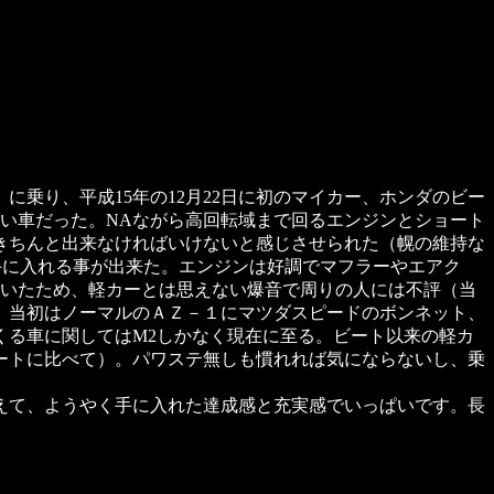
に乗り、平成15年の12月22日に初のマイカー、ホンダのビー
い車だった。NAながら高回転域まで回るエンジンとショート
きちんと出来なければいけないと感じさせられた（幌の維持な
く手に入れる事が出来た。エンジンは好調でマフラーやエアク
ていたため、軽カーとは思えない爆音で周りの人には不評（当
 当初はノーマルのＡＺ－１にマツダスピードのボンネット、
くる車に関してはM2しかなく現在に至る。ビート以来の軽カ
ートに比べて）。パワステ無しも慣れれば気にならないし、乗
えて、ようやく手に入れた達成感と充実感でいっぱいです。長