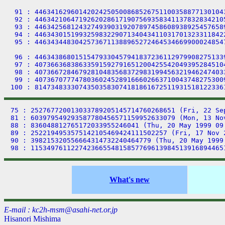
75 : 252767720013033789205145714760268651 (Fri, 22 Se
81 : 603979549293587780456571159952633079 (Mon, 13 No
88 : 836048812765172033955246041 (Thu, 20 May 1999 09:
89 : 2522194953575142105469424111502257 (Fri, 17 Nov 2
90 : 398215320556664314732240464779 (Thu, 20 May 1999 
What's new
E-mail : kc2h-msm@asahi-net.or.jp
Hisanori Mishima