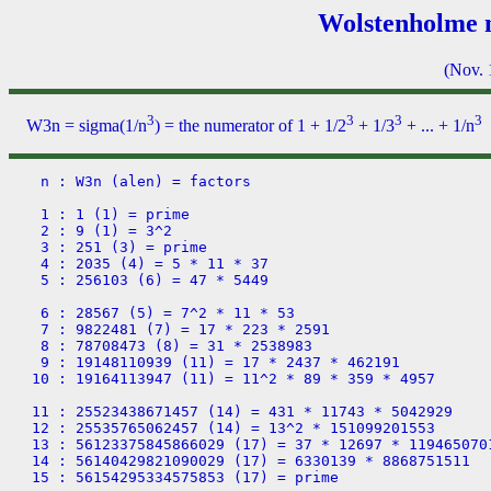
Wolstenholme n
(Nov. 
3
3
3
3
W3n = sigma(1/n
) = the numerator of 1 + 1/2
+ 1/3
+ ... + 1/n
  n : W3n (alen) = factors

  1 : 1 (1) = prime
  2 : 9 (1) = 3^2
  3 : 251 (3) = prime
  4 : 2035 (4) = 5 * 11 * 37
  5 : 256103 (6) = 47 * 5449

  6 : 28567 (5) = 7^2 * 11 * 53
  7 : 9822481 (7) = 17 * 223 * 2591
  8 : 78708473 (8) = 31 * 2538983
  9 : 19148110939 (11) = 17 * 2437 * 462191
 10 : 19164113947 (11) = 11^2 * 89 * 359 * 4957

 11 : 25523438671457 (14) = 431 * 11743 * 5042929
 12 : 25535765062457 (14) = 13^2 * 151099201553
 13 : 56123375845866029 (17) = 37 * 12697 * 119465070161
 14 : 56140429821090029 (17) = 6330139 * 8868751511
 15 : 56154295334575853 (17) = prime

 16 : 449325761325072949 (18) = 17^2 * 347 * 4480577578703
 17 : 2207911834254200646437 (22) = 1759763 * 1254664312327399
 18 : 245358578943756786493 (21) = 19^2 * 2591 * 7661677 * 34237559
 19 : 1683118856778495358491487 (25) = prime
 20 : 336658814638864376538323 (24) = 13921 * 82171 * 294307265949353

 21 : 336689086344438551975123 (24) = 7170253 * 46956374669685791
 22 : 336715414881752830592723 (24) = 23^2 * 31 * 56311 * 7829357 * 46572151
 23 : 4097096799131609128541865541 (28) = 37 * 110732345922475922393023393
 24 : 4097343541970887059090818941 (28) = 179 * 74109551 * 504502267 * 612226387
 25 : 2560976152652211536408111110189 (31) = 431 * 5941940029355479202803042019

 26 : 2561097446355634460847287110189 (31) = prime
 27 : 622372998700608819911112463775927 (33) = 67411 * 1694345243179 * 5449015777209383
 28 : 622396597531053462802244872775927 (33) = 29^2 * 67 * 7548707 * 1463267890199092877863
 29 : 15180148658710783705030088844500083603 (38) = 953 * 1530346789 * 10408622728260420553660559
 30 : 15180616603702475646118887931489459603 (38) = 31^2 * 67 * 4308527 * 11192431 * 4889201958969261137

 31 : 452258383755676134382925365715715643032973 (42) = prime
 32 : 3618158963314374493681167370846211841341909 (43) = 37 * 97788080089577689018409928941789509225457
 33 : 3618242753242233214143835521713232129341909 (43) = 9619 * 21017 * 17897692903457844232305289945917583
 34 : 3618319365257230640290459410826505793341909 (43) = 1402567 * 2579783614798601878049647119051357827
 35 : 3618389596362477493637792479927569538877909 (43) = 149 * 5617067 * 4323340621594622406479740424477123

 36 : 3618454135942327005753424024374331114877909 (43) = 37^3 * 67 * 1301 * 1553 * 93239 * 482837 * 18717161 * 626262228661
 37 : 183288568506524148659695092444341102051766724577 (48) = 823 * 40357 * 577097 * 9562420833309003495687334144313731
 38 : 183291348143104976814019348095145315477110724577 (48) = 67 * 193 * 688668398749 * 20582574643566498570205649358983
 39 : 183293919397146063185739716882058931672182724577 (48) = 113 * 36467 * 63409 * 1693265684113 * 414279617132176472337611
 40 : 183296302588059550724553475570667194157737036577 (48) = 41^2 * 197279 * 7912639723 * 69852787477903379258023977901

 41 : 12633116994890115497971030645876882487620870265923417 (53) = 47 * 2477 * 7211 * 91159 * 705421 * 2622469 * 34339111 * 2598626187515802713
 42 : 257821609833832348126575080735950781504161602488233 (51) = 43^2 * 607 * 120691 * 767134259 * 588227238639101 * 4217958656492899
 43 : 20498837266153624877569101189072513963848945492103941131 (56) = 89 * 113 * 521 * 10159 * 2616023 * 2198418554099 * 66960726241022696884120961
 44 : 1863548863810130582784962555538716618930963228632721921 (55) = 137 * 13602546451168836370693157339698661452050826486370233
 45 : 1863565880278810884700563441385986724071911791343249921 (55) = 89 * 281 * 132384269 * 562875106556091904451926766570816846236501

 46 : 1863581810928400887495614920004714515751957589167249921 (55) = 47^2 * 53 * 106187 * 163991 * 461594299 * 1980273043690794177529245498931
 47 : 193484204981727857854516358562481963499884430557108252547983 (60) = 1945739 * 1236932419097 * 80392393912308758943734642638274286494101
 48 : 193485660698352322717069844610628641704331298565835334172983 (60) = 1307 * 148037995943651356325225588837512350194591659193447080469
 49 : 3251936498016197890488580753947498071979865853113300948741325281 (64) = 62473 * 119216653 * 118381766936021 * 3688314551642281662260482469900192969
 50 : 3251958144170050385476280040137248195072824750447564876132422113 (64) = 2729677649785041866161 * 2987746286575651602007 * 398740058323505096119

 51 : 3251978541824282633054228271011638628515617207095332257636422113 (64) = 3772150087 * 862102108034250820904366701306081575463998022805960599
 52 : 3251997785176236731494305725877071359132793058873204006924422113 (64) = 53^2 * 751 * 3343955723149 * 460996944157258594737636496165756589172072643
 53 : 484150380032914157748140164325119518120232694392648983862774294917101 (69) = 46153 * 68885464973194945399099 * 152283463915222144635515711319831410942783
 54 : 53794770916462515716247386467206295079614759359210310458788062990789 (68) = 217849 * 59028878320865447 * 3072343694184212446667 * 1361601946574051310180289
 55 : 591745439323004199872553855941906003521042832068331974016553287074679 (69) = 34367 * 17218419976227316899134456191750982149185056364196234004031579337

 56 : 591748242848160576162862823371062176951900724931704119769870464074679 (69) = 173 * 277 * 1973 * 889237 * 22661839 * 4244844959 * 756258284700683 * 96747414383368296754253
 57 : 591750901392888844394377511421035397069472877837558891541020288074679 (69) = 5065596574870499 * 27699286519373969281 * 4217350982472567239857718026301341
 58 : 591753424783935331430535716062670409540430787720569484167893824074679 (69) = 59^2 ** 128053 * 1327538116054766139985527161286499881763826249022390737740403
 59 : 121534218972573716612470894453273876594237674464356802837532415050665498341 (75) = 1153 * 36081310765873 * 1071958914222862296062103751 * 2725265514495007372034825031139
 60 : 121534687107261077447556373184224998016147633504799048093771801773778906341 (75) = 61^2 * 5419 * 3665968168623440356349 * 1644117062773559180776446379254144234150572291

 61 : 27586165931385696560502256547614016501835757153288317710720124870606606068186521 (80) = 11369 * 6681897737 * 363135956138508012866932792380637853273082636164869946168876868457
 62 : 27586262234206875438087114400368554626423609160602029043125037442207865524186521 (80) = 563 * 170097011983 * 288063199993669364646573840697249269932511021833332863714081593549
 63 : 27586354023585535928063174910317818413458740928625889335107736708204198068186521 (80) = 389 * 1951 * 2203 * 40361 * 288049 * 1322630805804856452787 * 1073015545393036753683624933403190947891
 64 : 220691532617723774715064603455250175547317559057396463876094987030031319031257793 (81) = 160586062837621763164231 * 1374288208565635430804104442818386268674172277336486482103
 65 : 220692201214064702730709035020658526925575870374984074455740627546796652518873793 (81) = 71899 * 87887 * 795079 * 250114976767705294916259299 * 175626285240262195541577562002774532841

 66 : 20062985443436643271104570862313819497962833055991583448169015310919908489352163 (80) = 67^2 * 4649 * 10687 * 1034249 * 14485417 * 93502943 * 903386821 * 1030915807331611 * 68952855414628319261381
 67 : 6034220383039801263446892411593933884325267262563969117661219736223357137804528600369 (85) = 732587833 * 175331611070779091 * 191696248493359991 * 245068576853872654577281882035330236376853
 68 : 6034236349514981708318846145826775875899008765189955699603305278490493185526064600369 (85) = 646241415794309127483829 * 9337433661843187384457632713627449515311853480087420515349261
 69 : 6034251631807777149667418503242557401198208142235011429988816303229967969343792600369 (85) = 113 * 953 * 541531 * 2808360392329003 * 622849419841416697 * 59155188953816129309341492543129717321801
 70 : 6034266268457118075737325665231773066196793238893012050785358114384895438023611864369 (85) = 71^2 * 271 * 4139 * 8081 * 1270516213751 * 9587458402823311957622677 * 10841621572100967406781071372154303

 71 : 2159735294780479525247200122731070102990075153079131049041852149303752432875646953540173159 (91) = 839 * 64881630125135840357709798037 * 39674988725692021635467341059588151908228715808415524125213
 72 : 2159740108860946601414729604451989447718595725330762268620093691460948284208362300604173159 (91) = 73^2 * 197015697025243 * 37769706231982240279 * 3229786085234326288585729 * 16863106306569255328107914867
 73 : 840177414774665039287931910528469282564375799832773994896922486698152755796117814955077501794703 (96) = 113 * 163 * 347 * 877 * 2502407132651 * 59898771816949575675631071660153350741671736561462155933892972799496983073
 74 : 840179139755426007481896805352489335616662140802293506674605527514893116566022308259153277794703 (96) = 28183 * 40709 * 2872121126957895902207 * 254971411412462855556638782941956082374400842703539072900617485707
 75 : 840180796652857432845881944410666999564655456910222572489360686109080484750019412602029253507471 (96) = 3323 * 252767720013033789205145714760268651 * 1000278187805158348550428345729743357126110419928362860727

 76 : 840182389003245341468292350765840635430989106661080420391295717937523943965611559768732677507471 (96) = 163 * 181 * 263 * 421 * 17207167067 * 14947211341218815158735079844100870201014253402103712924966644568547725503777
 77 : 9242023121278521746668316562955695366437978701885058964486886261935147210155321798678400060582181 (97) = 977446719677 * 7784373587646707153 * 81601656052990138156567067 * 14885084837120594598836764537910312550203
 78 : 9242039324012137258413591129160991565292174833317142953273358888435827336840830578203423292582181 (97) = 79^2 * 89 * 9631 * 9082726439 * 210871073289530924203 * 902025878905899538949649511710738130233186241767915686047
 79 : 4556693515311262850080722092672261842118745070207209165585541750846662629807527829787996441543489938059 (103) = 787 * 30308689 * 1695126380592318160464221 * 112695312539621521805199476044448533055051621084415930209637970740653
 80 : 4556700919601138633815465106768427082744069745024700617246662276527860905843743505247220281029143146059 (103) = 279949 * 36542981 * 698836391545020061 * 637370735619184250446110421557290353488164796072682493836559282987460551

 81 