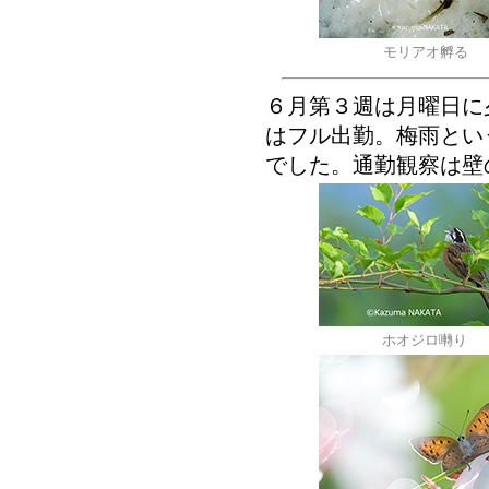
モリアオ孵る
６月第３週は月曜日に
はフル出勤。梅雨とい
でした。通勤観察は壁
ホオジロ囀り