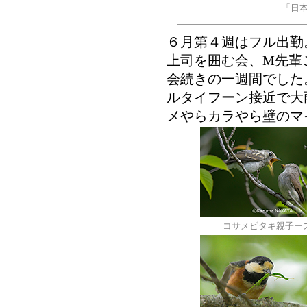
「日
６月第４週はフル出勤
上司を囲む会、M先輩
会続きの一週間でした
ルタイフーン接近で大
メやらカラやら壁のマ
コサメビタキ親子ー