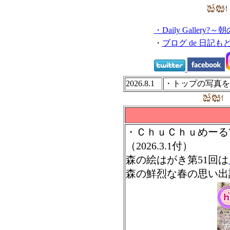
・Daily Galler
・
ブログ de 日記も
2026.8.1
・トップの写真を
・ＣｈｕＣｈｕめーるV
（2026.3.1付）
森の絵はがき第51回は
森の鮮烈な春の思い出