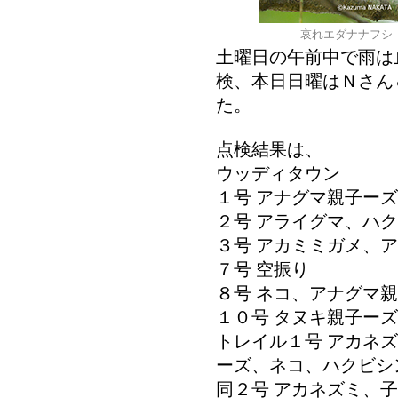
哀れエダナナフシ
土曜日の午前中で雨は
検、本日日曜はＮさん
た。
点検結果は、
ウッディタウン
１号 アナグマ親子ーズ
２号 アライグマ、ハ
３号 アカミミガメ、
７号 空振り
８号 ネコ、アナグマ
１０号 タヌキ親子ーズ
トレイル１号 アカネ
ーズ、ネコ、ハクビシ
同２号 アカネズミ、