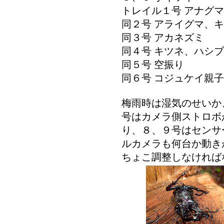
トレイル１号 アナグ
同２号 アライグマ、
同３号 アカネズミ
同４号 キツネ、ハシ
同５号 空振り
同６号 コジュケイ親
梅雨時は湿気のせいか
号はカメラ側ストロボ
り、８、９号はセンサ
ルカメラも何台か動き
ちょこ調整しなければなりま