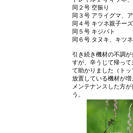
同２号 空振り
同３号 アライグマ、
同４号 キツネ親子ー
同５号 キジバト
同６号 タヌキ、キツネ
引き続き機材の不調が
すが、辛うじて帰って
て助かりました（トッ
放置している機材が増
メンテナンスした方が
う。