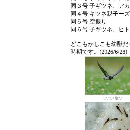
同３号 子ギツネ、ア
同４号 キツネ親子ー
同５号 空振り
同６号 子ギツネ、ヒ
どこもかしこも幼獣だ
時期です。(2026/6/28)
ツバメ飛び