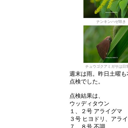
ナンキンハゼ咲き
チュウゴクアミガサは日
週末は雨。昨日土曜も
点検でした。
点検結果は、
ウッディタウン
１、２号 アライグマ
３号 ヒヨドリ、アラ
７、８号 不調