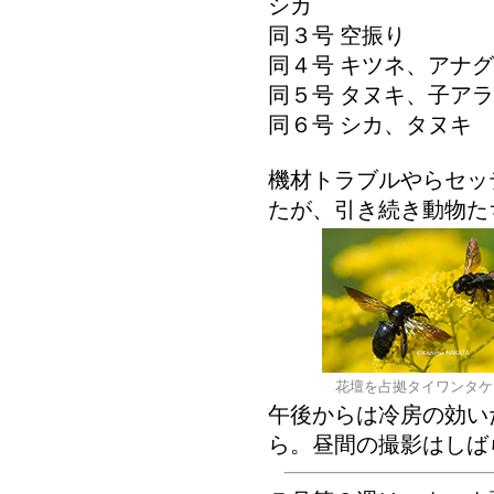
シカ
同３号 空振り
同４号 キツネ、アナ
同５号 タヌキ、子ア
同６号 シカ、タヌキ
機材トラブルやらセッ
たが、引き続き動物た
花壇を占拠タイワンタ
午後からは冷房の効い
ら。昼間の撮影はしばらく様