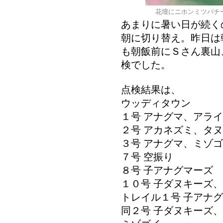
花壇にニホンミツバチ
あまりに暑い日が続く
朝に切り替え。昨日は
も朝飯前にＳさん裏山
検でした。
点検結果は、
ウッディタウン
１号 アナグマ、アラ
２号 アカネズミ、タ
３号 アナグマ、ミゾ
７号 空振り
８号 子アナグマーズ
１０号 子ダヌキーズ
トレイル１号 子アナ
同２号 子ダヌキーズ