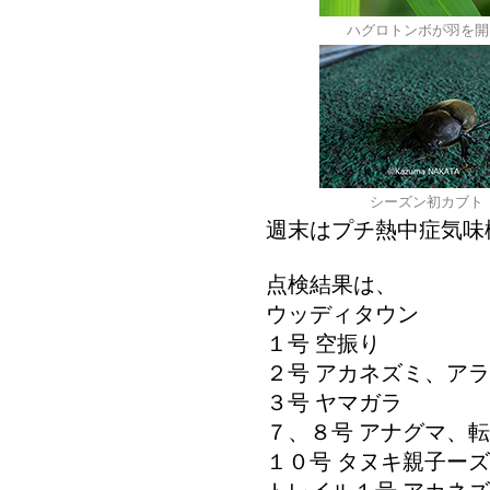
ハグロトンボが羽を
シーズン初カブト
週末はプチ熱中症気味
点検結果は、
ウッディタウン
１号 空振り
２号 アカネズミ、ア
３号 ヤマガラ
７、８号 アナグマ、
１０号 タヌキ親子ー