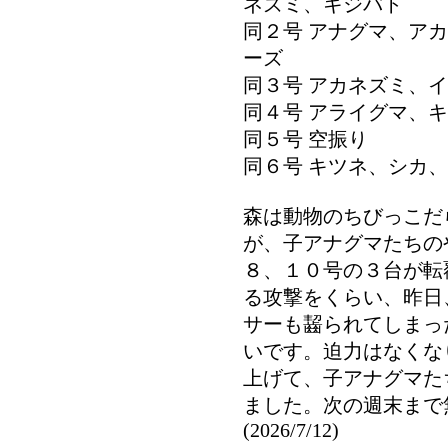
ネズミ、キジバト
同２号 アナグマ、ア
ーズ
同３号 アカネズミ、
同４号 アライグマ、
同５号 空振り
同６号 キツネ、シカ
森は動物のちびっこだ
が、子アナグマたちの
８、１０号の３台が転
る攻撃をくらい、昨日
サーも齧られてしまっ
いです。迫力はなくな
上げて、子アナグマた
ました。次の週末まで
(2026/7/12)