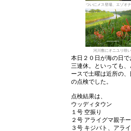
ついにメス登場、エゾオ
河川敷にオニユリ咲
本日２０日が海の日で
三連休。といっても、
ースで土曜は近所の、
の点検でした。
点検結果は、
ウッディタウン
１号 空振り
２号 アライグマ親子
３号 キジバト、アラ