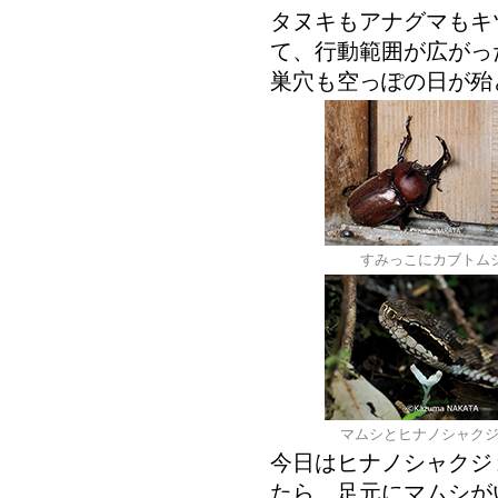
タヌキもアナグマもキ
て、行動範囲が広がっ
巣穴も空っぽの日が殆
すみっこにカブトム
マムシとヒナノシャク
今日はヒナノシャクジ
たら、足元にマムシが