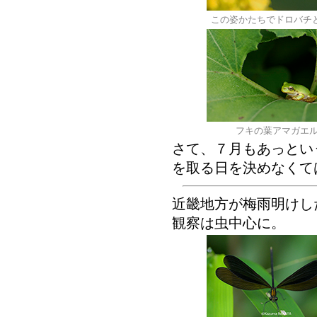
この姿かたちでドロバチ
フキの葉アマガエ
さて、７月もあっとい
を取る日を決めなくては。（
近畿地方が梅雨明けし
観察は虫中心に。