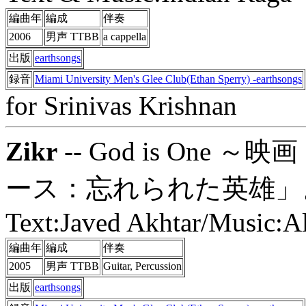
編曲年
編成
伴奏
2006
男声 TTBB
a cappella
出版
earthsongs
録音
Miami University Men's Glee Club(Ethan Sperry) -earthsongs
for Srinivas Krishnan
Zikr
-- God is One ～映画「
ース：忘れられた英雄」
Text:Javed Akhtar/Music:
編曲年
編成
伴奏
2005
男声 TTBB
Guitar, Percussion
出版
earthsongs