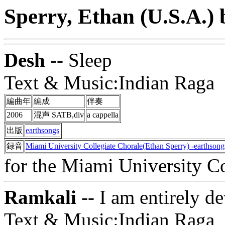
Sperry, Ethan (U.S.A.) 
Desh
-- Sleep
Text & Music:Indian Raga
編曲年
編成
伴奏
2006
混声 SATB,div
a cappella
出版
earthsongs
録音
Miami University Collegiate Chorale(Ethan Sperry) -earthsong
for the Miami University Co
Ramkali
-- I am entirely d
Text & Music:Indian Raga