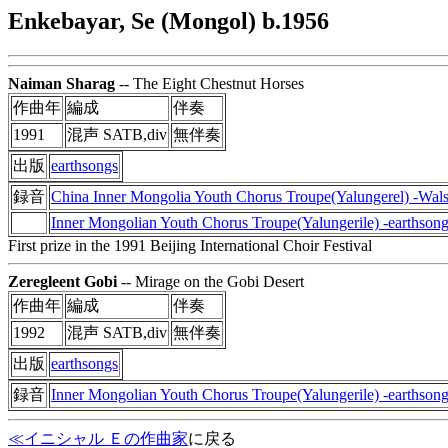
Enkebayar, Se (Mongol) b.1956
Naiman Sharag
-- The Eight Chestnut Horses
作曲年
編成
伴奏
1991
混声 SATB,div
無伴奏
出版
earthsongs
録音
China Inner Mongolia Youth Chorus Troupe(Yalungerel) -Wal
Inner Mongolian Youth Chorus Troupe(Yalungerile) -earthson
First prize in the 1991 Beijing International Choir Festival
Zeregleent Gobi
-- Mirage on the Gobi Desert
作曲年
編成
伴奏
1992
混声 SATB,div
無伴奏
出版
earthsongs
録音
Inner Mongolian Youth Chorus Troupe(Yalungerile) -earthson
≪イニシャル Ｅの作曲家
に戻る