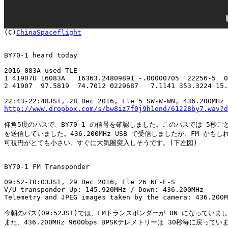

(C)
ChinaSpaceflight
BY70-1 heard today

2016-083A used TLE

1 41907U 16083A   16363.24809891 -.00000705  22256-5  0
2 41907  97.5819  74.7012 0229687   7.1141 353.3224 15.
http://www.dropbox.com/s/bw8iz7f0j9h1ond/61228by7.wav?d
仰角5度のパスで、BY70-1 の信号を確認しました。このパスでは 5秒ごと
を送信していました。436.200MHz USB で受信しましたが、FM かもし
可視円がとても小さい。すぐに大気圏突入しそうです。(下左図)

BY70-1 FM Transponder

09:52-10:03JST, 29 Dec 2016, Ele 26 NE-E-S

V/U transponder Up: 145.920MHz / Down: 436.200MHz 

Telemetry and JPEG images taken by the camera: 436.200M
今朝のパス(09:52JST)では、FMトランスポンダーが ON になっていまし
また、436.200MHz 9600bps BPSKテレメトリーは 30秒毎に戻ってい