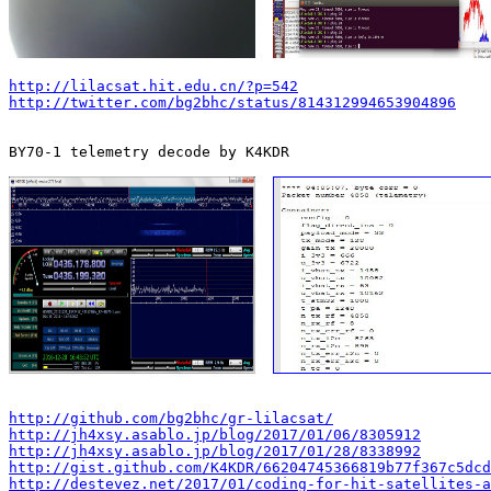
http://lilacsat.hit.edu.cn/?p=542
http://twitter.com/bg2bhc/status/814312994653904896
BY70-1 telemetry decode by K4KDR

http://github.com/bg2bhc/gr-lilacsat/
http://jh4xsy.asablo.jp/blog/2017/01/06/8305912
http://jh4xsy.asablo.jp/blog/2017/01/28/8338992
http://gist.github.com/K4KDR/66204745366819b77f367c5dcd
http://destevez.net/2017/01/coding-for-hit-satellites-a