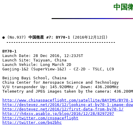
中国衛星
● (No.937) 
中国衛星 #7: BY70-1
 (2016年12月12日)

----------------------------------------------
BY70-1

Launch Date: 28 Dec 2016, 12:23JST

Launch Site: Taiyuan, China

Launch Vehicle: Long March 2D

Gaojing-1&2 (SuperView-1&2) - CZ-2D - TSLC, LC9

Beijing Bayi School, Chaina

China Center for Aerospace Science and Technology

V/U transponder Up: 145.920MHz / Down: 436.200MHz

Telemetry and JPEG images taken by the camera: 436.200M
http://www.chinaspaceflight.com/satellite/BAYIMS/BY70-1
http://destevez.net/2016/12/looking-at-by70-1-image-dow
http://destevez.net/2016/12/first-data-from-by70-1/
http://jh4xsy.asablo.jp/blog/2016/12/28/8297297
http://twitter.com/cnspaceflight
http://twitter.com/bg2bhc