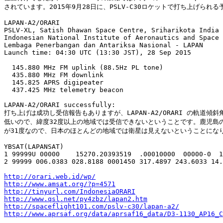
されています。2015年9月28日に、PSLV-C30ロケットで打ち上げられる
LAPAN-A2/ORARI

PSLV-XL, Satish Dhawan Space Centre, Sriharikota India

Indonesian National Institute of Aeronautics and Space

Lembaga Penerbangan dan Antariksa Nasional - LAPAN

Launch time: 04:30 UTC (13:30 JST), 28 Sep 2015

  145.880 MHz FM uplink (88.5Hz PL tone)

  435.880 MHz FM downlink

  145.825 APRS digipeater

  437.425 MHz telemetry beacon

LAPAN-A2/ORARI successfully:

打ち上げは成功し受信報告もありますが、LAPAN-A2/ORARI の軌道傾斜角
低いので、緯度32度以上の地域では受信できないということです。鹿児島の
が31度なので、日本のほとんどの地域では衛星は見えないということになり
YBSAT(LAPANSAT)

1 99999U 00000    15270.20393519  .00010000  00000-0  1
2 99999 006.0383 028.8188 0001450 317.4897 243.6033 14.
http://orari.web.id/wp/
http://www.amsat.org/?p=4571
http://tinyurl.com/IndonesiaORARI
http://www.qsl.net/py4zbz/lapan2.htm
http://spaceflight101.com/pslv-c30/lapan-a2/
http://www.aprsaf.org/data/aprsaf16_data/D3-1130_AP16_C