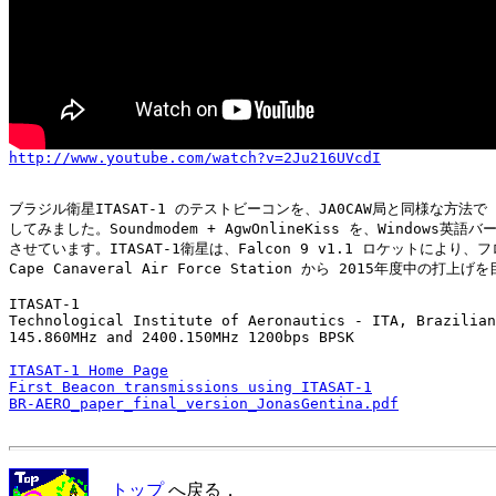
http://www.youtube.com/watch?v=2Ju216UVcdI
ブラジル衛星ITASAT-1 のテストビーコンを、JA0CAW局と同様な方法で 
してみました。Soundmodem + AgwOnlineKiss を、Windows英語
させています。ITASAT-1衛星は、Falcon 9 v1.1 ロケットにより、フ
Cape Canaveral Air Force Station から 2015年度中の打上
ITASAT-1

Technological Institute of Aeronautics - ITA, Brazilian
145.860MHz and 2400.150MHz 1200bps BPSK

ITASAT-1 Home Page
First Beacon transmissions using ITASAT-1
BR-AERO_paper_final_version_JonasGentina.pdf
トップ
へ戻る．