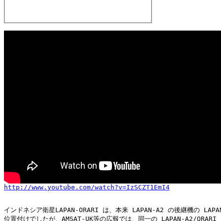
http://www.youtube.com/watch?v=IzSCZT1EmI4
インドネシア衛星LAPAN-ORARI は、本来 LAPAN-A2 の後継機の LAPAN
位置付けでしたが、AMSAT-UK等の広報では、同一の LAPAN-A2/ORARI