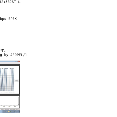
:58JST に

bps BPSK

す。

g by JE9PEL/1
