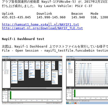
アラブ首長国連邦の初衛星 Nayif-1(FUNcube-5) が、2017年2月15日12
打ち上げ成功しました。 by Launch Vehicle: PSLV C-37

Uplink            Downlink          Beacon    Mode

435.015-435.045   145.990-145.960   145.940   SSB, 1200
http://hamsat1.home.xs4all.nl/NAYIF1.txt
http://amsat-nl.org/download/NAYIF_TLE.txt
Nayif-1 Dashboard test
次図は、Nayif-1 Dashboard 上でテストファイルを実行している様子で
File - Open Session - nayif1_testfile.funcubebin testin