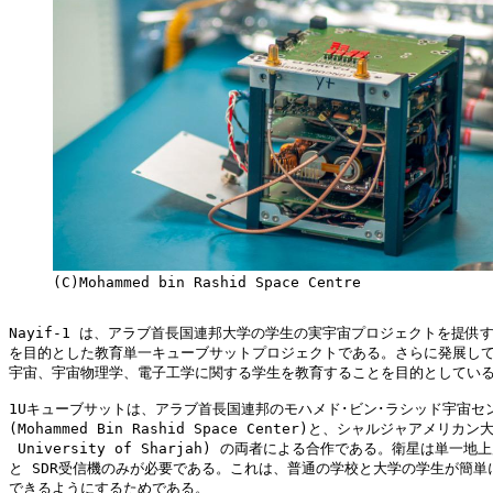
     (C)Mohammed bin Rashid Space Centre

Nayif-1 は、アラブ首長国連邦大学の学生の実宇宙プロジェクトを提供す
を目的とした教育単一キューブサットプロジェクトである。さらに発展して
宇宙、宇宙物理学、電子工学に関する学生を教育することを目的としている
1Uキューブサットは、アラブ首長国連邦のモハメド･ビン･ラシッド宇宙セン
(Mohammed Bin Rashid Space Center)と、シャルジャアメリカン大学
 University of Sharjah) の両者による合作である。衛星は単一地
と SDR受信機のみが必要である。これは、普通の学校と大学の学生が簡単に
できるようにするためである。
