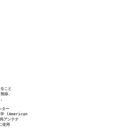
ること

無線、

。

ター

 (American

上局アンテナ

使用
