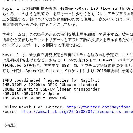
Nayif-1 は太陽同期楕円軌道、400km~750km, LEO (Low Earth Or
られる。このような軌道で、衛星は一日に少なくとも 2回、アラブ首長国連
上を通過する。朝のパスでは教育目的のために使用し、夜のパスではアマチ
無線通信のために使用することにしている。

学生チームは、この衛星のための特別な地上局を組織して運用する。彼らは
衛星から受信したテレメトリデータとアラビア語の挨拶文を表示するための
の ｢ダッシュボード｣ を開発する予定である。

Nayif-1 は、新規自立姿勢決定と制御システムを組み込む予定で、このシ
は最初の打ち上げとなる。さらに、0.5Wの出力をもつ UHF→VHF のリニア
(FUNcube-5)を持ち、世界中で SSB, CW アマチュア無線通信に使用さ
打ち上げは、SpaceX社 Falcoln-9ロケットにより 2015年後半に予定
IARU coordinated frequencies for Nayif-1:

145.940MHz 1200bps BPSK FUNcube standard

500mW inverting SSB/CW linear transponder

435.015-435.045MHz Uplink

145.990-145.960MHz Downlink

Follow Nayif-1 on Twitter, 
http://twitter.com/Nayifone
Source, 
http://amsat-uk.org/2015/08/04/frequencies-anno
《補足》
