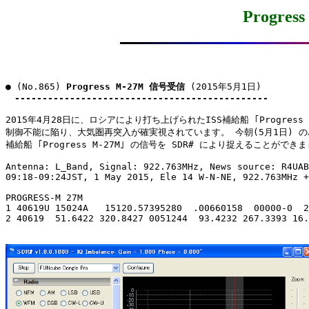
Progre
● (No.865) 
Progress M-27M 信号受信
 (2015年5月1日)

----------------------------------------------
2015年4月28日に、ロシアにより打ち上げられたISS補給船 ｢Progress M-
制御不能に陥り、大気圏再突入が確実視されています。 今朝(5月1日) の
補給船 ｢Progress M-27M｣ の信号を SDR# により捉えることができま
Antenna: L_Band, Signal: 922.763MHz, News source: R4UAB
09:18-09:24JST, 1 May 2015, Ele 14 W-N-NE, 922.763MHz +
PROGRESS-M 27M

1 40619U 15024A   15120.57395280  .00660158  00000-0  2
2 40619  51.6422 320.8427 0051244  93.4232 267.3393 16.