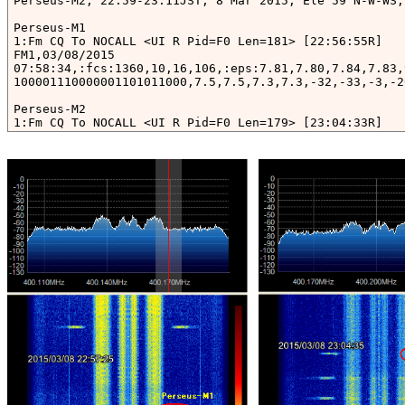
Perseus-M2, 22:59-23:11JST, 8 Mar 2015, Ele 59 N-W-WS,
Perseus-M1

1:Fm CQ To NOCALL <UI R Pid=F0 Len=181> [22:56:55R]

FM1,03/08/2015

07:58:34,:fcs:1360,10,16,106,:eps:7.81,7.80,7.84,7.83,
100001110000001101011000,7.5,7.5,7.3,7.3,-32,-33,-3,-2
Perseus-M2

1:Fm CQ To NOCALL <UI R Pid=F0 Len=179> [23:04:33R]

FM2,03/08/2015

08:07:20,:fcs:1511,9,16,107,:eps:7.70,7.72,7.76,7.76,6