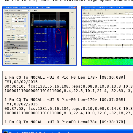
1:Fm CQ To NOCALL <UI R Pid=F0 Len=178> [09:36:08R]

FM1,03/02/2015

00:36:10,:fcs:1331,5,16,108,:eps:8.08,8.10,8.13,8.10,3
100001110000001101011000,8.4,22.5,10.1,21.4,-32,63,-3,
1:Fm CQ To NOCALL <UI R Pid=F0 Len=179> [09:37:56R]

FM1,03/02/2015

00:37:58,:fcs:1331,6,16,104,:eps:8.10,8.08,8.14,8.10,3
100001110000001101011000,8.3,22.4,10.0,22.0,-32,18,27,
1:Fm CQ To NOCALL <UI R Pid=F0 Len=178> [09:38:17R]

FM1,03/02/2015

00:38:20,:fcs:1331,6,16,112,:eps:8.08,8.08,8.13,8.09,3