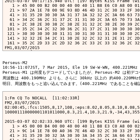
2015-03-07 00:17:15.940 UTC: [197 Bytes KISS Frame (wi
   1 > 45 00 00 B2 00 00 40 00 40 11 B8 E6 C0 A8 00 01
  21 > 97 2A 1E 78 00 9E 93 8D 46 4D 31 2C 30 33 2F 30
  41 > 31 35 20 30 30 3A 31 37 3A 32 32 2C 3A 66 63 73
  61 > 34 2C 36 2C 31 37 2C 31 31 30 2C 3A 65 70 73 3A
  81 > 2C 38 2E 30 38 2C 38 2E 31 32 2C 38 2E 30 39 2C
 101 > 35 2C 34 2C 32 30 36 2C 31 37 2C 31 30 30 30 30
 121 > 30 30 30 30 30 31 31 30 31 30 31 31 30 30 30 2C
 141 > 32 32 2E 34 2C 31 30 2E 32 2C 32 31 2E 31 2C 2D
 161 > 35 2C 2D 33 2C 2D 32 36 2C 33 2C 33 32 36 2C 32 
FM1,03/07/2015

00:17:22,:fcs:1354,6,17,110,:eps:8.07,8.08,8.12,8.09,4
100001110000001101011000,8.3,22.4,10.2,21.1,-32,45,-3,
Perseus-M2

2015-03-07 00:17:37.680 UTC: [194 Bytes KISS Frame (wi
10:56-11:07JST, 7 Mar 2015, Ele 19 SW-W-WN, 400.221MHz 
   1 > 45 00 00 AF 00 00 40 00 40 11 B8 E9 C0 A8 00 01
Perseus-M1 は何度もデコードしていましたが、Perseus-M2 は初デコ
  21 > 97 2A 1E 78 00 9B D3 FC 46 4D 31 2C 30 33 2F 30
周波数は 400.190MHz よりも、さらに 30kHz 以上の 約400.220MH
  41 > 31 35 20 30 30 3A 31 37 3A 34 33 2C 3A 66 63 73
明日、周波数をもっと追い込んでみます。(400.221MHz であることを確認
  61 > 34 2C 37 2C 31 37 2C 31 30 35 2C 3A 65 70 73 3A
  81 > 2C 38 2E 30 37 2C 38 2E 31 32 2C 38 2E 31 31 2C
 101 > 34 2C 34 2C 31 2C 30 2C 31 30 30 30 30 31 31 31
1:Fm CQ To NOCALL 
 [11:02:33R]

 121 > 30 30 30 30 30 30 30 30 30 30 30 30 2C 38 2E 33
FM2,03/07/2015

 141 > 34 2C 31 30 2E 32 2C 32 31 2E 31 2C 2D 33 32 2C
02:00:45,:fcs:1505,8,17,108,:eps:8.02,8.05,8.10,8.08,5
 161 > 33 2C 2D 32 36 2C 33 2C 33 33 30 2C 32 38 2C 

100001110000001101011000,8.3,21.4,10.3,21.9,-34,43,355
FM1,03/07/2015

00:17:43,:fcs:1354,7,17,105,:eps:8.08,8.07,8.12,8.11,4
2015-03-07 02:02:33.960 UTC: [199 Bytes KISS Frame (wi
   1 > 45 00 00 B4 00 00 40 00 40 11 B8 E3 C0 A8 00 02
  21 > 9C 14 1E 78 00 A0 36 7E 46 4D 32 2C 30 33 2F 30
  41 > 31 35 20 30 32 3A 30 30 3A 34 35 2C 3A 66 63 73