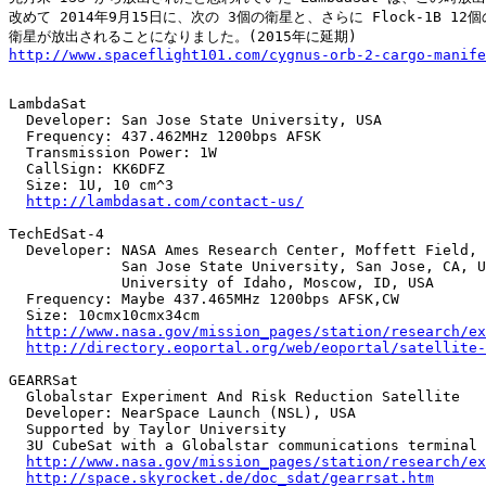
改めて 2014年9月15日に、次の 3個の衛星と、さらに Flock-1B 12個
http://www.spaceflight101.com/cygnus-orb-2-cargo-manife
LambdaSat

  Developer: San Jose State University, USA

  Frequency: 437.462MHz 1200bps AFSK

  Transmission Power: 1W

  CallSign: KK6DFZ

  Size: 1U, 10 cm^3

http://lambdasat.com/contact-us/
TechEdSat-4

  Developer: NASA Ames Research Center, Moffett Field, 
             San Jose State University, San Jose, CA, U
             University of Idaho, Moscow, ID, USA

  Frequency: Maybe 437.465MHz 1200bps AFSK,CW

  Size: 10cmx10cmx34cm

http://www.nasa.gov/mission_pages/station/research/ex
http://directory.eoportal.org/web/eoportal/satellite-
GEARRSat

  Globalstar Experiment And Risk Reduction Satellite

  Developer: NearSpace Launch (NSL), USA

  Supported by Taylor University 

  3U CubeSat with a Globalstar communications terminal

http://www.nasa.gov/mission_pages/station/research/ex
http://space.skyrocket.de/doc_sdat/gearrsat.htm