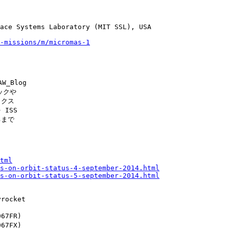
ace Systems Laboratory (MIT SSL), USA

-missions/m/micromas-1
Blog

クや

クス

SS

まで

tml
s-on-orbit-status-4-september-2014.html
s-on-orbit-status-5-september-2014.html
ocket

67FR)

67FX)
