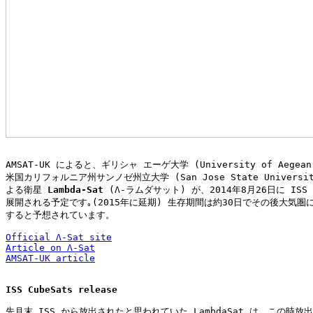
AMSAT-UK によると、ギリシャ エーゲ大学 (University of Aegean, 
米国カリフォルニア州サンノゼ州立大学 (San Jose State University
よる衛星 
Lambda-Sat
 (Λ-ラムダサット) が、2014年8月26日に ISS K
展開される予定です｡(2015年に延期) 生存期間は約30日でその後大気圏に
すると予想されています。

Official Λ-Sat site
Article on Λ-Sat
AMSAT-UK article
ISS CubeSats release
先月末 ISS から放出されたと思われていた LambdaSat は、この時放出