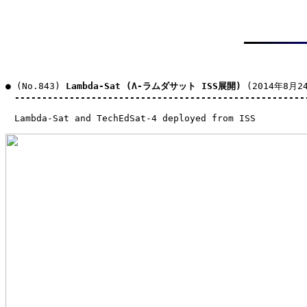
● (No.843) 
Lambda-Sat (Λ-ラムダサット ISS展開)
 (2014年8月24
-----------------------------------------------------
　Lambda-Sat and TechEdSat-4 deployed from ISS
