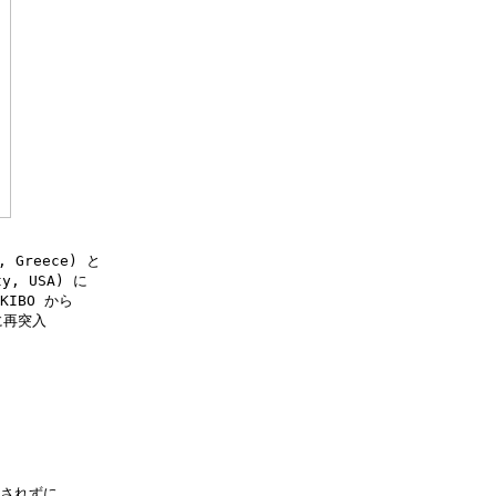
Greece) と

, USA) に

IBO から

再突入

されずに
