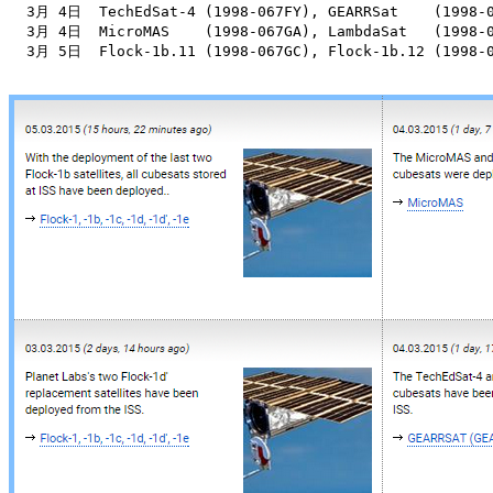
  3月 4日  TechEdSat-4 (1998-067FY), GEARRSat    (1998-0
  3月 4日  MicroMAS    (1998-067GA), LambdaSat   (1998-0
  3月 5日  Flock-1b.11 (1998-067GC), Flock-1b.12 (1998-0