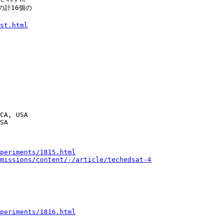
の計16個の

st.html
CA, USA

SA

periments/1815.html
missions/content/-/article/techedsat-4
periments/1816.html