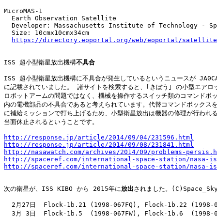
MicroMAS-1

  Earth Observation Satellite

  Developer: Massachusetts Institute of Technology - Sp
  Size: 10cmx10cmx34cm

https://directory.eoportal.org/web/eoportal/satellite
ISS 超小型衛星放出機構
不具合
ISS 超小型衛星放出機構に不具合が発生しているというニュースが JA0CAW_
に記載されていました。 諸サイトを検索すると、｢きぼう｣ の小型エアロッ
ロボットアームの問題ではなく、機械を操作するスイッチ類のコマンドボッ
内の電機部品の不具合であると考えられています。代替コマンドボックスを I
に補給ミッションで打ち上げるため、小型衛星放出は機器の修理が行われる
当面休止されるということです。

http://response.jp/article/2014/09/04/231596.html
http://response.jp/article/2014/09/08/231841.html
http://nasawatch.com/archives/2014/09/problems-persis.h
http://spaceref.com/international-space-station/nasa-is
http://spaceref.com/international-space-station/nasa-is
次の衛星が、ISS KIBO から 2015年に
放出
されました。(C)Space_Skyr
  2月27日  Flock-1b.21 (1998-067FQ), Flock-1b.22 (1998-0
  3月 3日  Flock-1b.5  (1998-067FW), Flock-1b.6  (1998-0