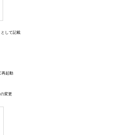
 として記載

C再起動

の変更
