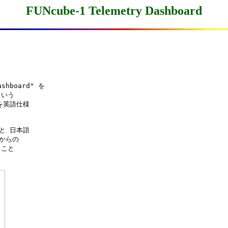
FUNcube-1 Telemetry Dashboard
hboard" を

いう

を英語仕様

と 日本語

からの

こと
