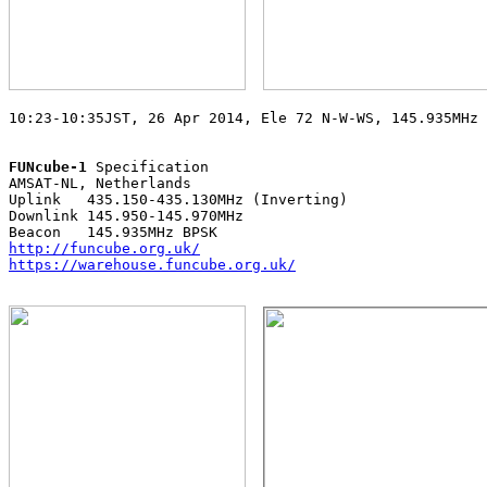
10:23-10:35JST, 26 Apr 2014, Ele 72 N-W-WS, 145.935MHz 
FUNcube-1
 Specification

AMSAT-NL, Netherlands

Uplink   435.150-435.130MHz (Inverting)

Downlink 145.950-145.970MHz

http://funcube.org.uk/
https://warehouse.funcube.org.uk/