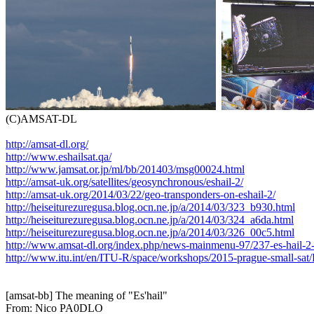
(C)AMSAT-DL

http://amsat-dl.org/
http://www.eshailsat.qa/
http://www.jamsat.or.jp/ml/bb/201403/msg00024.html
http://amsat-uk.org/satellites/geosynchronous/eshail-2/
http://amsat-uk.org/2014/03/22/geo-transponders-on-eshail-2/
http://heiseiturezuregusa.blog.ocn.ne.jp/a/2014/03/323_b930.html
http://heiseiturezuregusa.blog.ocn.ne.jp/a/2014/03/324_a6da.html
http://heiseiturezuregusa.blog.ocn.ne.jp/a/2014/03/326_00c5.html
http://www.amsat-dl.org/index.php/news-mainmenu-97/237-es-hail-2-s
http://www.itu.int/en/ITU-R/space/workshops/2015-prague-small-sat/P
[amsat-bb] The meaning of "Es'hail"

From: Nico PA0DLO
