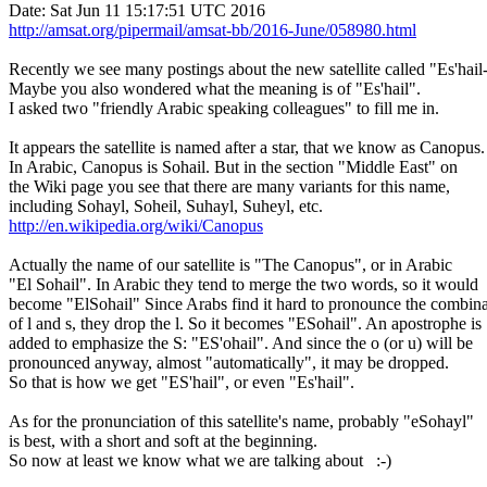
http://amsat.org/pipermail/amsat-bb/2016-June/058980.html
Recently we see many postings about the new satellite called "Es'hail-
Maybe you also wondered what the meaning is of "Es'hail".

I asked two "friendly Arabic speaking colleagues" to fill me in.

It appears the satellite is named after a star, that we know as Canopus.

In Arabic, Canopus is Sohail. But in the section "Middle East" on

the Wiki page you see that there are many variants for this name,

http://en.wikipedia.org/wiki/Canopus
Actually the name of our satellite is "The Canopus", or in Arabic

"El Sohail". In Arabic they tend to merge the two words, so it would

become "ElSohail" Since Arabs find it hard to pronounce the combina
of l and s, they drop the l. So it becomes "ESohail". An apostrophe is

added to emphasize the S: "ES'ohail". And since the o (or u) will be

pronounced anyway, almost "automatically", it may be dropped.

So that is how we get "ES'hail", or even "Es'hail".

As for the pronunciation of this satellite's name, probably "eSohayl"

is best, with a short and soft at the beginning.

So now at least we know what we are talking about   :-)
