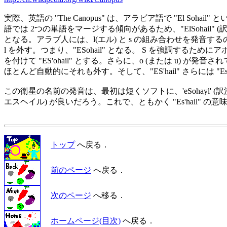
実際、英語の "The Canopus" は、アラビア語で "El Sohail"
語では 2つの単語をマージする傾向があるため、"ElSohail" (訳
となる。アラブ人には、l(エル) と s の組み合わせを発音する
l を外す。つまり、"ESohail" となる。 S を強調するためにアポ
を付けて "ES'ohail" とする。さらに、o (または u) が発音
ほとんど自動的にそれも外す。そして、"ES'hail" さらには "Es'h
この衛星の名前の発音は、最初は短くソフトに、'eSohayl' (訳
エスヘイル) が良いだろう。これで、ともかく "Es'hail" の意
トップ
へ戻る．
前のページ
へ戻る．
次のページ
へ移る．
ホームページ(目次)
へ戻る．