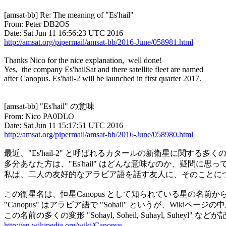
[amsat-bb] Re: The meaning of "Es'hail"

From: Peter DB2OS

http://amsat.org/pipermail/amsat-bb/2016-June/058981.html
Thanks Nico for the nice explanation,  well done! 

Yes,  the company Es'hailSat and there satellite fleet are named

after Canopus. Es'hail-2 will be launched in first quarter 2017.

[amsat-bb] "Es'hail" の意味

From: Nico PA0DLO

http://amsat.org/pipermail/amsat-bb/2016-June/058980.html
最近、"Es'hail-2" と呼ばれるカタールの新衛星に関する多く
多分あなた方は、"Es'hail" はどんな意味なのか、疑問に思っ
私は、二人の友好的なアラビア語を話す友人に、そのことにつ
この衛星名は、恒星Canopus として知られている星の名前か
"Canopus" はアラビア語で "Sohail" というが、Wikiページ
http://en.wikipedia.org/wiki/Canopus