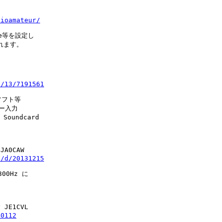
dioamateur/
ame等を設定し
れます。
1/13/7191561
ソフト等
ー入力
 Soundcard 
JA0CAW
i/d/20131215
00Hz に
 JE1CVL
40112