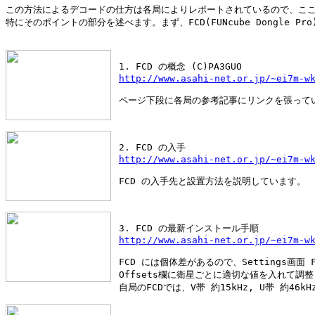
この方法によるデコードの仕方は各局によりレポートされているので、ここ
特にそのポイントの部分を述べます。まず、FCD(FUNcube Dongle Pro
 1. FCD の概念 (C)PA3GUO
http://www.asahi-net.or.jp/~ei7m-w
 ページ下段に各局の参考記事にリンクを張って
 2. FCD の入手
http://www.asahi-net.or.jp/~ei7m-w
 FCD の入手先と設置方法を説明しています。
 3. FCD の最新インストール手順
http://www.asahi-net.or.jp/~ei7m-w
 FCD には個体差があるので、Settings画面 Fr
 Offsets欄に衛星ごとに適切な値を入れて調
 自局のFCDでは、V帯 約15kHz, U帯 約46k