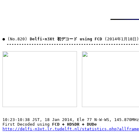
● (No.820) 
Delfi-n3Xt 初デコード using FCD
 (2014年1月18日)

-----------------------------------------------------
10:23-10:38 JST, 18 Jan 2014, Ele 77 N-W-WS, 145.870MHz
First Decoded using 
FCD + HDSDR + DUDe
http://delfi-n3xt.lr.tudelft.nl/statistics.php?allframe