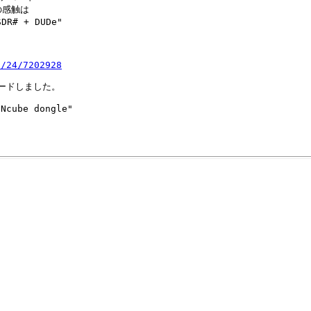
の感触は
DR# + DUDe"
1/24/7202928
デコードしました。
UNcube dongle"