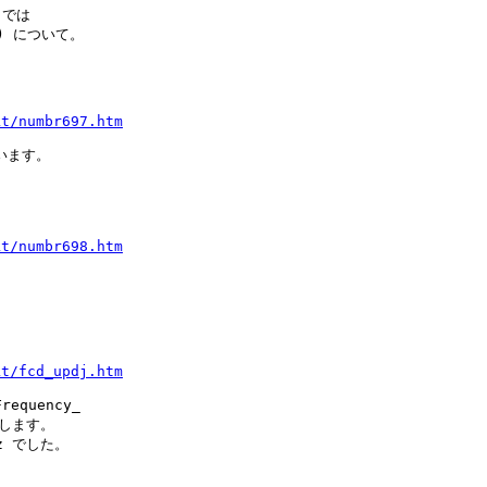
では

) について。

kt/numbr697.htm
います。
kt/numbr698.htm
kt/fcd_updj.htm
equency_
整します。
Hz でした。