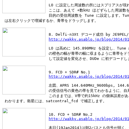
 LO に設定した周波数の所にはスプリアスが現
 ここは、あえて +数kHz ほどずらした周波数
 目的の受信周波数を Tune に設定します。Tu
 は左右クリックで増減するか、青帯をドラッグします。
 8. Delfi-n3Xt デコード成功 by JE9PEL/
http://wakky.asablo.jp/blog/2014/0
 LO は高めに 145.890MHz を設定し、Tun
 の橙色の幅が青帯の幅に収まるように青帯をド
 して設定値を変化させ、DUDe に初デコードし
 9. FCD + SDR# No.1
http://wakky.asablo.jp/blog/2014/0
 左図、APRS 144.640MHz_9600bps, 144.6
 の受信信号の黄色の帯を見てわかるように、自局
 このままでは、V帯で約15kHz の個体誤差が
 わかります。衛星には、satcontral_fcd で補正します。
 10. FCD + SDR# No.2
http://wakky.asablo.jp/blog/2014/0
 本日(19Jan2014)は朝2パスとも信号が弱く