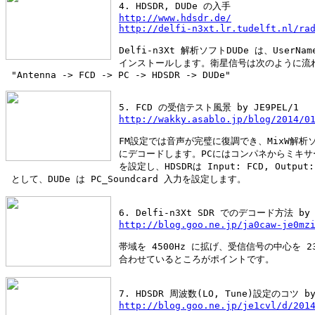
 4. HDSDR, DUDe の入手
http://www.hdsdr.de/
http://delfi-n3xt.lr.tudelft.nl/ra
 Delfi-n3Xt 解析ソフトDUDe は、UserN
 インストールします。衛星信号は次のように流
 "Antenna -> FCD -> PC -> HDSDR -> DUDe"
 5. FCD の受信テスト風景 by JE9PEL/1
http://wakky.asablo.jp/blog/2014/0
 FM設定では音声が完璧に復調でき、MixW解析
 にデコードします。PCにはコンパネからミキサ
 を設定し、HDSDRは Input: FCD, Output:
 として、DUDe は PC_Soundcard 入力を設定します。
 6. Delfi-n3Xt SDR でのデコード方法 by 
http://blog.goo.ne.jp/ja0caw-je0mz
 帯域を 4500Hz に拡げ、受信信号の中心を 23
 合わせているところがポイントです。
 7. HDSDR 周波数(LO, Tune)設定のコツ by
http://blog.goo.ne.jp/je1cvl/d/201