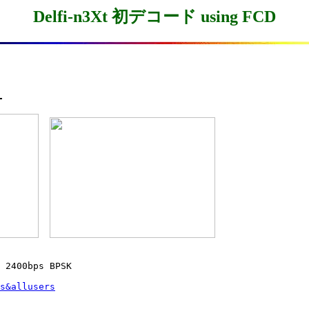
Delfi-n3Xt 初デコード using FCD
-
 2400bps BPSK

s&allusers