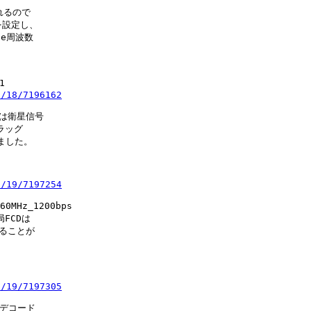
れるので
を設定し、
ne周波数
1
1/18/7196162
e は衛星信号
ラッグ
ました。
1/19/7197254
60MHz_1200bps
FCDは
あることが
1/19/7197305
、デコード