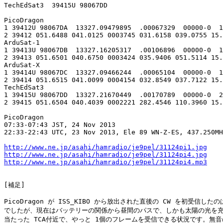
TechEdSat3  39415U 98067DD

PicoDragon

1 39412U 98067DA  13327.09479895  .00067329  00000-0  1
2 39412 051.6488 041.0125 0003745 031.6158 039.0755 15.
ArduSat-1

1 39413U 98067DB  13327.16205317  .00106896  00000-0  1
2 39413 051.6501 040.6750 0003424 035.9406 051.5114 15.
ArduSat-X

1 39414U 98067DC  13327.09466244  .00065104  00000-0  1
2 39414 051.6515 041.0099 0004154 032.8549 037.7122 15.
TechEdSat3

1 39415U 98067DD  13327.21670449  .00170789  00000-0  2
2 39415 051.6504 040.4039 0002221 282.4546 110.3960 15.
PicoDragon

07:33-07:43 JST, 24 Nov 2013

22:33-22:43 UTC, 23 Nov 2013, Ele 89 WN-Z-ES, 437.250MH
http://www.ne.jp/asahi/hamradio/je9pel/31124pi1.jpg
http://www.ne.jp/asahi/hamradio/je9pel/31124pi4.jpg
http://www.ne.jp/asahi/hamradio/je9pel/31124pi4.mp3
[補足]

PicoDragon が ISS_KIBO から放出された直後の CW を初受信したのは
でしたが、現在はバッテリーの関係から昼間のパスで、しかも太陽の光を充
当たった TCA付近で、やっと 1個のフレームを受信できる状況です。無音