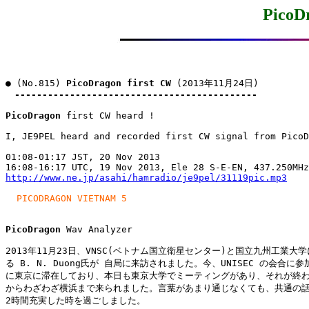
PicoD
● (No.815) 
PicoDragon first CW
 (2013年11月24日)

--------------------------------------------
PicoDragon
 first CW heard !

I, JE9PEL heard and recorded first CW signal from PicoD
01:08-01:17 JST, 20 Nov 2013

http://www.ne.jp/asahi/hamradio/je9pel/31119pic.mp3
PICODRAGON VIETNAM 5
PicoDragon
 Wav Analyzer

2013年11月23日、VNSC(ベトナム国立衛星センター)と国立九州工業大学
る B. N. Duong氏が 自局に来訪されました。今、UNISEC の会合に参
に東京に滞在しており、本日も東京大学でミーティングがあり、それが終わ
からわざわざ横浜まで来られました。言葉があまり通じなくても、共通の話
2時間充実した時を過ごしました。
