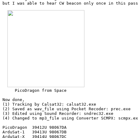
but I was able to hear CW beacon only once in this pass
     PicoDragon from Space

Now done,

(1) Tracking by Calsat32: calsat32.exe

(2) Saved as wav_file using Pocket Recoder: prec.exe

(3) Edited using Sound Recorder: sndrec32.exe

(4) Changed to mp3_file using Converter SCMPX: scmpx.ex
PicoDragon  39412U 98067DA

ArduSat-1   39413U 98067DB

ArduSat-X   39414U 98067DC
