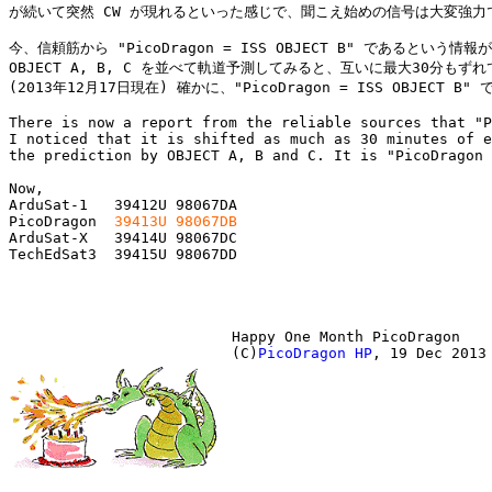
が続いて突然 CW が現れるといった感じで、聞こえ始めの信号は大変強力で
今、信頼筋から "PicoDragon = ISS OBJECT B" であるという情報
OBJECT A, B, C を並べて軌道予測してみると、互いに最大30分もずれ
(2013年12月17日現在) 確かに、"PicoDragon = ISS OBJECT B" 
There is now a report from the reliable sources that "P
I noticed that it is shifted as much as 30 minutes of e
the prediction by OBJECT A, B and C. It is "PicoDragon 
Now,

ArduSat-1   39412U 98067DA

PicoDragon  
39413U 98067DB
ArduSat-X   39414U 98067DC

Happy One Month PicoDragon

(C)
PicoDragon HP
, 19 Dec 2013