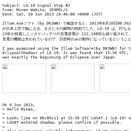
Subject: LO-19 Signal Stop #2

From: Mineo Wakita, JE9PEL/1

Date: Sat, 10 Jun 2013 19:46:00 +0900 (JST)

Illum.exeソフト (by DK3WN) で確認すると、2013年6月10日00:56JS
が日本上空で蝕に入る、まさにその瞬間の時刻でした。LO-19 は、打ち上
23年が経過しニッカドバッテリの充電放電が 122,140回も繰り返されて、
充電の機能は失われているので、日照時のみの動作になっているということ
I was examined using the Illum Software(by DK3WN) for t
Eclipse(Shadow) of LO-19. It was found that 15:56 UTC, 
was exactly the beginning of Eclipese over Japan.

On 9 Jun 2013,

> Hello Mineo,

> 

> Looks like on 06/09/13 at 15:56 UTC LUSAT-1 (LO-19) o
> LUSAT entered shadow, please confirm if possible.

> 
