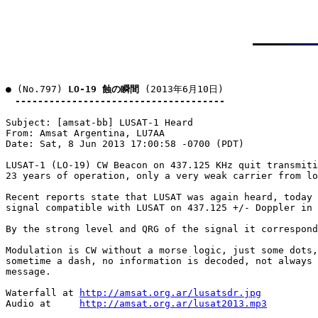
● (No.797) 
LO-19 蝕の瞬間
 (2013年6月10日)

-------------------------------------
Subject: [amsat-bb] LUSAT-1 Heard

From: Amsat Argentina, LU7AA

Date: Sat, 8 Jun 2013 17:00:58 -0700 (PDT)

LUSAT-1 (LO-19) CW Beacon on 437.125 KHz quit transmiti
23 years of operation, only a very weak carrier from lo
Recent reports state that LUSAT was again heard, today 
signal compatible with LUSAT on 437.125 +/- Doppler in 
By the strong level and QRG of the signal it correspond
Modulation is CW without a morse logic, just some dots,
sometime a dash, no information is decoded, not always 
message.

Waterfall at 
http://amsat.org.ar/lusatsdr.jpg
Audio at     
http://amsat.org.ar/lusat2013.mp3