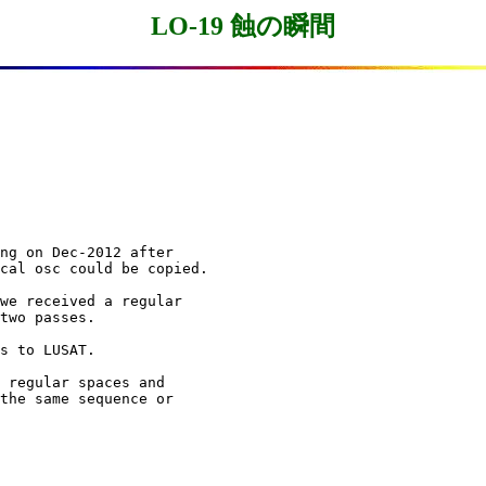
LO-19 蝕の瞬間
ng on Dec-2012 after

cal osc could be copied.

we received a regular

two passes.

s to LUSAT.

 regular spaces and

the same sequence or
