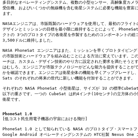
多目的なオペレーティングシステム、複数の小型センサー、高解像度カメラ、G
受信機、およびいくつかの無線機を含む衛星システムに必要な機能を豊富に
ます。

NASAエンジニアは、市販既製のハードウェアを使用して、最初のフライトの
デザインとミッションの目標を最小限に維持することによって、PhoneSat
クトの 3つのプロトタイプの各衛星を作製するためのコンポーネントの総コ
3,500ドルに維持しました。

NASA PhoneSat エンジニアはまた、ミッションを早くプロトタイピング
の市販技術とハードウェアを組み込むことによる方法に変えています。この
ーチは、カスタム・デザイン技術のやり方に設定された要求を満たそうとす
はむしろ、エンジニアが市販テクノロジーがどんな能力を提供することがで
かを確認できます。エンジニアは衛星全体の機能を早くアップグレードし、Ph
Sats のそれぞれの将来の世代に新しい機能を付加することができます。

それぞれの NASA PhoneSat 小型衛星は、サイズが 1U の標準CubeSa
以下の重さです。一つの CubeSat は約4インチ(10センチ)の立方体の小
衛星です。

PhoneSat 1.0

[低コスト民生用電子機器の宇宙における飛行]

PhoneSat 1.0 として知られている NASA のプロトタイプ・スマート
Google Android オペレーティングシステムの HTC社製 Nexus One