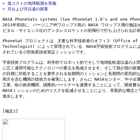
> 低コストの地球観測を実施

NASA PhoneSats systems (two PhoneSat 1.0's and one Ph
2013年初頭に、バージニア州ワロップス島の NASA ワロップス飛行施設か
ビタル・サイエンス社のアンタレスロケットの初飛行で打ち上げられる計画
PhoneSat プロジェクトは、主要な科学技術者のオフィス (Office of th
Technologist) によって管理されている、NASA宇宙技術プログラムに
されている小型衛星技術実証ミッションです。

宇宙技術プログラムは、科学的でロボット的でそして地球低軌道以遠の人間
に広く適用可能なテクノロジーの要点を熟成させます。そして我が国の探査
の目標に対処することを要求される短期間のミッションと長期間の変則的な
両方を含む機関の技術力を確実にします。さらに NASAセンター、中小企業
工業、他の政府機関、国際的パートナーを連携することによって、開発費を
NASAミッションのためのリスクを低減させることにより、革新的な概念と可
進歩します。

[補足1]
