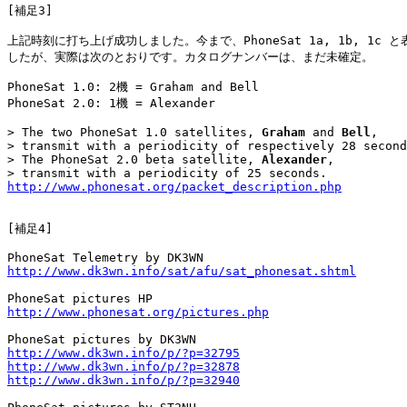
[補足3]

上記時刻に打ち上げ成功しました。今まで、PhoneSat 1a, 1b, 1c と
したが、実際は次のとおりです。カタログナンバーは、まだ未確定。

PhoneSat 1.0: 2機 = Graham and Bell

PhoneSat 2.0: 1機 = Alexander

> The two PhoneSat 1.0 satellites, 
Graham
 and 
Bell
,

> transmit with a periodicity of respectively 28 second
> The PhoneSat 2.0 beta satellite, 
Alexander
,

http://www.phonesat.org/packet_description.php
[補足4]

http://www.dk3wn.info/sat/afu/sat_phonesat.shtml
http://www.phonesat.org/pictures.php
http://www.dk3wn.info/p/?p=32795
http://www.dk3wn.info/p/?p=32878
http://www.dk3wn.info/p/?p=32940