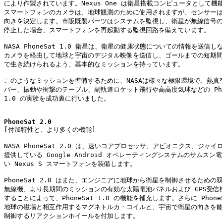
により作製されています。Nexus One は衛星搭載コンピュータとして機能
スマートフォンのカメラは、地球観測のために使用されますが、センサーは
向きを決定します。市販既製パーツはシステムを監視し、衛星が無線信号の
停止した場合、スマートフォンを再起動する監視回路を備えています。

NASA PhoneSat 1.0 衛星は、衛星の健康状態についての情報を送信し
カメラを経由して地球と宇宙のデジタル映像を送信し、ゴールまでの短期間
で生き続けられるよう、基本的なミッションを持っています。

このようなミッションを準備するために、NASAは様々な極限環境で、熱真空
バー、振動や衝撃のテーブル、副軌道ロケット飛行や高高度気球などの Phone
1.0 の実験を成功裏に行いました。

PhoneSat 2.0

[付加特性と、より多くの機能]

NASA PhoneSat 2.0 は、速いコアプロセッサ、アビオニクス、ジャイ
提供している Google Android オペレーティングシステムのサムスン電
い Nexus S スマートフォンを装備します。

PhoneSat 2.0 はまた、エンジニアに地球から衛星を制御させるための双方
無線機、より長期間のミッションの有効な太陽電池パネルおよび GPS受信機
することによって、PhoneSat 1.0 の機能を補充します。さらに PhoneSa
地球の磁場と相互作用するマグネトルカ・コイルと、宇宙で衛星の向きを能
制御するリアクションホイールを付加します。
