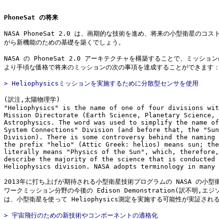
PhoneSat の将来
NASA PhoneSat 2.0 は、画期的な技術を進め、将来の小型衛星のコス
がら新機能のための基礎を築くでしょう。

NASA の PhoneSat 2.0 アーキテクチャを構築することで、ミッショ
より手頃な価格で将来のミッションの次の事項を達成することができます：
> Heliophysicsミッションを実施するために分散型センサを使用
(訳注,太陽物理学)

"Heliophysics" is the name of one of four divisions wit
Mission Directorate (Earth Science, Planetary Science, 
Astrophysics. The word was used to simplify the name of
System Connections" Division (and before that, the "Sun
Division). There is some controversy behind the naming 
the prefix "helio" (Attic Greek: helios) means sun; the
literally means "Physics of the Sun", which, therefore,
describe the majority of the science that is conducted 
Heliophysics division. NASA adopts terminology in many 
2013年に打ち上げが期待される小型衛星技術プログラムの NASA の小型衛
ワークミッション分野の今後の Edison Demonstration(訳不明,エジ
> 宇宙飛行のための新技術やコンポーネントの適格化
