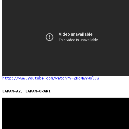
http://www.youtube.com/watch?v=ZHdMW9WolJw
LAPAN-A2, LAPAN-ORARI