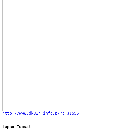
http://www.dk3wn.info/p/?p=31555
Lapan-Tubsat