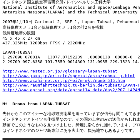
インドネシア国立航空宇宙研究所/ドイツベルリン工科大学

National Institute of Aeronautics and Space/Lembaga Pen
Antariksa Nasional(LAPAN) and the Technical University 
2007年1月10日 Cartosat-2, SRE-1, Lapan-Tubsat, Pehuens
高解像度カメラ1台と低解像度カメラ1台の計2台を搭載

低緯度地帯の観測

45 x 45 x 27 cm

437.325MHz 1200bps FFSK / 2220MHz

LAPAN-TUBSAT

1 29709U 07001A   13077.07152239  .00000138  00000-0  2
2 29709 097.6358 101.7559 0014309 131.0955 229.1523 14.
http://www.restec.or.jp/?glossary=lapan-tubsat
http://www.jaxa.jp/article/special/asia/rahmat_j.html
http://www.asahi-net.or.jp/~ei7m-wkt/numbr515.htm
http://www.raumfahrttechnik.tu-berlin.de/tubsat/LAPAN-T
http://www.aprsaf.org/data/aprsaf14_data/day2/P07_LAPAN
Mt. Bromo from LAPAN-TUBSAT
先日からこのマイナーな地球観測衛星を追っていますが信号は聞こえてきま
インドネシアとドイツ合作衛星なので、その国の上空のみの送信かもしれま
動画でこのようなものを見つけました。綺麗に滑らかに撮れています。ブロ
はインドネシアのジャワ島東部にある火山で、観光地でもあるようです。
