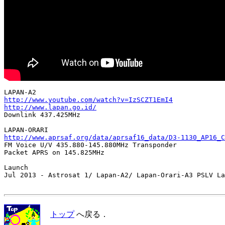
http://www.youtube.com/watch?v=IzSCZT1EmI4
http://www.lapan.go.id/

Downlink 437.425MHz

http://www.aprsaf.org/data/aprsaf16_data/D3-1130_AP16_C

FM Voice U/V 435.880-145.880MHz Transponder

Packet APRS on 145.825MHz

Launch

Jul 2013 - Astrosat 1/ Lapan-A2/ Lapan-Orari-A3 PSLV La
トップ
へ戻る．