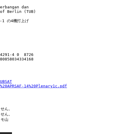
erbangan dan

of Berlin (TUB)

at-1 の4機打上げ

4291-4 0  8726

80858034334168

UBSAT
%20APRSAF-14%20Plenary1c.pdf
せん。

せん。

モ山
