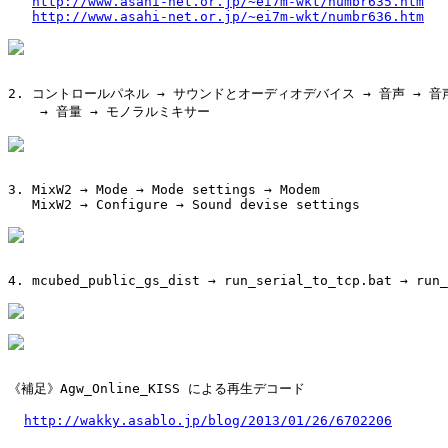
http://www.asahi-net.or.jp/~ei7m-wkt/numbr635.htm
http://www.asahi-net.or.jp/~ei7m-wkt/numbr636.htm
2. コントロールパネル → サウンドとオーディオデバイス → 音声 → 音声
    → 音量 → モノラルミキサー

3. MixW2 → Mode → Mode settings → Modem

   MixW2 → Configure → Sound devise settings

4. mcubed_public_gs_dist → run_serial_to_tcp.bat → run_
《補足》Agw_Online_KISS による再生デコード

http://wakky.asablo.jp/blog/2013/01/26/6702206