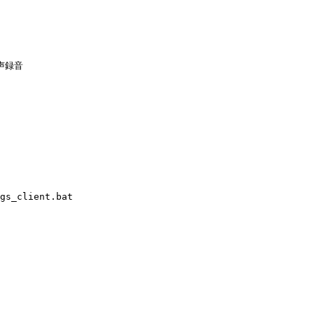
録音

gs_client.bat
