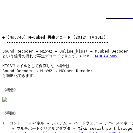
● (No.746) 
M-Cubed 再生デコード
 (2012年4月30日)

-------------------------------------------
Sound Recoder → MixW2 → Online_kiss+ → MCubed Decoder

という信号の流れで再生デコードできます。>Tnx. 
JA0CAW wav
KISSファイルとして保存しない場合は、

Sound Recoder → MixW2 → MCubed Decoder

と簡略化できます。

《概念》

《手順》

1. コントロールパネル → システム → ハードウェア → デバイスマネージ
    → マルチポートシリアルアダプタ → MixW serial port bridge →