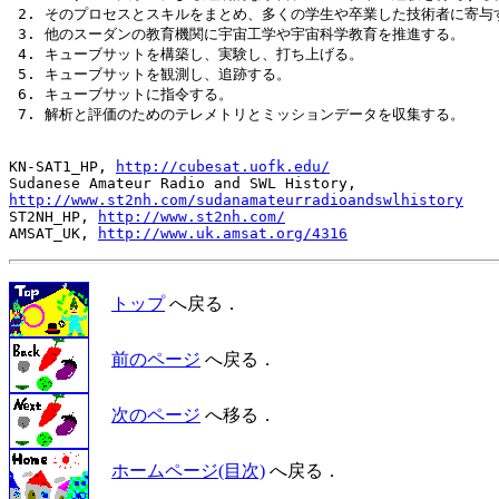
 2. そのプロセスとスキルをまとめ、多くの学生や卒業した技術者に寄与す
 3. 他のスーダンの教育機関に宇宙工学や宇宙科学教育を推進する。

 4. キューブサットを構築し、実験し、打ち上げる。

 5. キューブサットを観測し、追跡する。

 6. キューブサットに指令する。

 7. 解析と評価のためのテレメトリとミッションデータを収集する。

KN-SAT1_HP, 
http://cubesat.uofk.edu/
http://www.st2nh.com/sudanamateurradioandswlhistory

ST2NH_HP, 
http://www.st2nh.com/
AMSAT_UK, 
http://www.uk.amsat.org/4316
トップ
へ戻る．
前のページ
へ戻る．
次のページ
へ移る．
ホームページ(目次)
へ戻る．