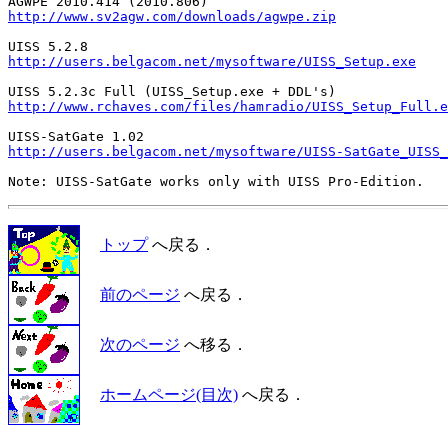
http://www.sv2agw.com/downloads/agwpe.zip
http://users.belgacom.net/mysoftware/UISS_Setup.exe
http://www.rchaves.com/files/hamradio/UISS_Setup_Full.e
http://users.belgacom.net/mysoftware/UISS-SatGate_UISS_
トップ
へ戻る．
前のページ
へ戻る．
次のページ
へ移る．
ホームページ(目次)
へ戻る．