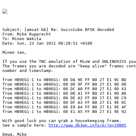
Subject: [amsat-bb] Re: SwissCube BFSK decoded

From: Mike Rupprecht

To: Mineo Wakita

Date: Sun, 23 Jan 2011 00:28:51 +0100

Mineo san,

If you use the TNC emulation of MixW and ONLINEKISS you
The frames you are decoded are "keep alive" frames cont
number and timestamp.

from HB9EG1-1 to HB9EG1: 00 DA 9E FF B0 27 E1 9C BD

from HB9EG1-1 to HB9EG1: 00 DD 9F FF B0 27 E1 9D 00

from HB9EG1-1 to HB9EG1: 00 DC A0 FF B0 27 E1 9D 43

from HB9EG1-1 to HB9EG1: 00 DD A1 FF B0 27 E1 9D 86

from HB9EG1-1 to HB9EG1: 00 DE A2 FF B0 27 E1 9D C9

from HB9EG1-1 to HB9EG1: 00 DF A3 FF B0 27 E1 9E 0C

from HB9EG1-1 to HB9EG1: 00 E0 A4 FF B0 27 E1 9E 4F

from HB9EG1-1 to HB9EG1: 00 E1 A5 FF B0 27 E1 9E 92

With good luck you can grab a housekeeping frame. 

See a sample here: 
http://www.dk3wn.info/p/?p=19805
Dewa, Mike
