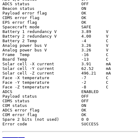
ADCS status                     OFF

Beacon status                   ON

Payload error flag              OK

CDMS error flag                 OK

EPS error flag                  OK

Spacecraft mode                 SAFE

Battery 1 redundancy V          3.89      V

Battery 2 redundancy V          4.00      V

Battery 2 Temp                  -4        C

Analog power bus V              3.26      V

Analog power bus V              3.26      V

Frame  Temp                     -16       C

Board Temp                      -13       C

Solar cell -X current           3.91      mA

Solar cell -Y current           62.52     mA

Solar cell -Z current           496.21    mA

Face -X temperature             -7        C

Face -Y temperature             -2        C

Face -Z temperature             -8        C

ADCS                            ENABLED

Payload status                  OFF

CDMS status                     OFF

COM status                      ON

ADCS error flag                 OK

COM error flag                  OK

Spare 2 bits (not used)         0 0
