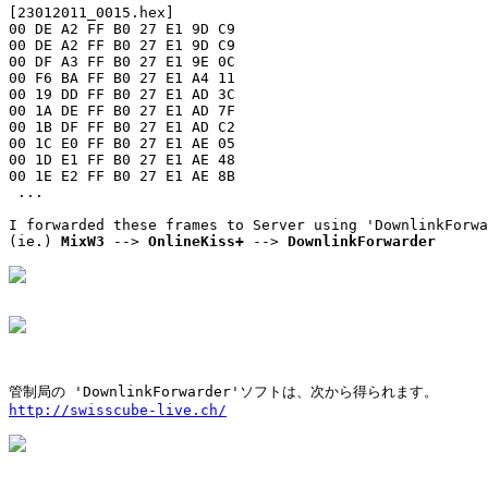
[23012011_0015.hex]

00 DE A2 FF B0 27 E1 9D C9

00 DE A2 FF B0 27 E1 9D C9

00 DF A3 FF B0 27 E1 9E 0C

00 F6 BA FF B0 27 E1 A4 11

00 19 DD FF B0 27 E1 AD 3C

00 1A DE FF B0 27 E1 AD 7F

00 1B DF FF B0 27 E1 AD C2

00 1C E0 FF B0 27 E1 AE 05

00 1D E1 FF B0 27 E1 AE 48

00 1E E2 FF B0 27 E1 AE 8B

 ...

I forwarded these frames to Server using 'DownlinkForwa
(ie.) 
MixW3
 --> 
OnlineKiss+
 --> 
DownlinkForwarder
http://swisscube-live.ch/