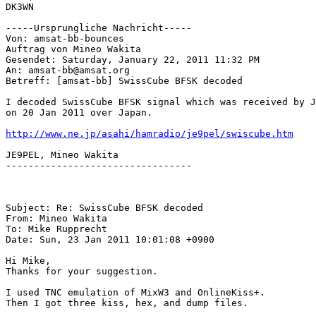
DK3WN

-----Ursprungliche Nachricht-----

Von: amsat-bb-bounces

Auftrag von Mineo Wakita

Gesendet: Saturday, January 22, 2011 11:32 PM

An: amsat-bb@amsat.org

Betreff: [amsat-bb] SwissCube BFSK decoded

I decoded SwissCube BFSK signal which was received by J
on 20 Jan 2011 over Japan.

http://www.ne.jp/asahi/hamradio/je9pel/swiscube.htm
JE9PEL, Mineo Wakita

---------------------------------

Subject: Re: SwissCube BFSK decoded

From: Mineo Wakita

To: Mike Rupprecht

Date: Sun, 23 Jan 2011 10:01:08 +0900

Hi Mike,

Thanks for your suggestion.

I used TNC emulation of MixW3 and OnlineKiss+.

Then I got three kiss, hex, and dump files.
