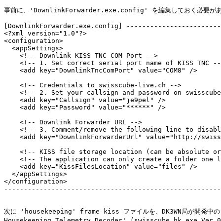
事前に、'DownlinkForwarder.exe.config' を編集しておく必要が
[DownlinkForwarder.exe.config] ------------------------
<?xml version="1.0"?>

<configuration>

  <appSettings>

    <!-- Downlink KISS TNC COM Port -->

    <!-- 1. Set correct serial port name of KISS TNC --
    <add key="DownlinkTncComPort" value="COM8" />

    <!-- Credentials to swisscube-live.ch -->

    <!-- 2. Set your callsign and password on swisscube
    <add key="Callsign" value="je9pel" />

    <add key="Password" value="******" />

    <!-- Downlink Forwarder URL -->

    <!-- 3. Comment/remove the following line to disabl
    <add key="DownlinkForwarderUrl" value="http://swiss
    <!-- KISS file storage location (can be absolute or
    <!-- The application can only create a folder one l
    <add key="KissFilesLocation" value="files" />

  </appSettings>

</configuration>

-------------------------------------------------------
次に 'housekeeping' frame kiss ファイルを、DK3WN局が開発中の '
Housekeeping Telemetry Decoder' (swisscube_hk.exe Ver