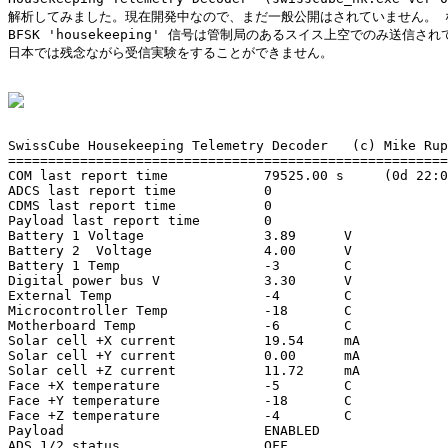
解析してみました。現在開発中なので、まだ一般公開はされていません。 な
BFSK 'housekeeping' 信号は管制局のあるスイス上空でのみ送信され
日本では残念ながら受信実験をすることができません。

SwissCube Housekeeping Telemetry Decoder   (c) Mike Rup
=======================================================
COM last report time            79525.00 s     (0d 22:0
ADCS last report time           0

CDMS last report time           0

Payload last report time        0

Battery 1 Voltage               3.89      V

Battery 2  Voltage              4.00      V

Battery 1 Temp                  -3        C

Digital power bus V             3.30      V

External Temp                   -4        C

Microcontroller Temp            -18       C

Motherboard Temp                -6        C

Solar cell +X current           19.54     mA

Solar cell +Y current           0.00      mA

Solar cell +Z current           11.72     mA

Face +X temperature             -5        C

Face +Y temperature             -18       C

Face +Z temperature             -4        C

Payload                         ENABLED

ADS 1/2 status                  OFF
