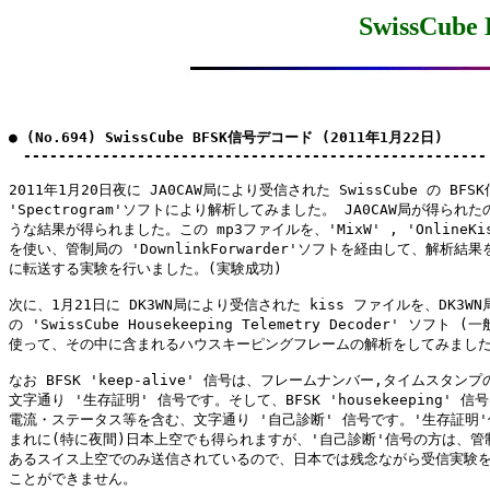
SwissCu
● (No.694) SwissCube BFSK信号デコード (2011年1月22日)

　-----------------------------------------------------
2011年1月20日夜に JA0CAW局により受信された SwissCube の BFS
'Spectrogram'ソフトにより解析してみました。 JA0CAW局が得られた
うな結果が得られました。この mp3ファイルを、'MixW' , 'OnlineKis
を使い、管制局の 'DownlinkForwarder'ソフトを経由して、解析結果
に転送する実験を行いました。(実験成功)

次に、1月21日に DK3WN局により受信された kiss ファイルを、DK3WN
の 'SwissCube Housekeeping Telemetry Decoder' ソフト 
使って、その中に含まれるハウスキーピングフレームの解析をしてみました
なお BFSK 'keep-alive' 信号は、フレームナンバー,タイムスタンプ
文字通り '生存証明' 信号です。そして、BFSK 'housekeeping' 信
電流・ステータス等を含む、文字通り '自己診断' 信号です。'生存証明'
まれに(特に夜間)日本上空でも得られますが、'自己診断'信号の方は、管制
あるスイス上空でのみ送信されているので、日本では残念ながら受信実験を
ことができません。
