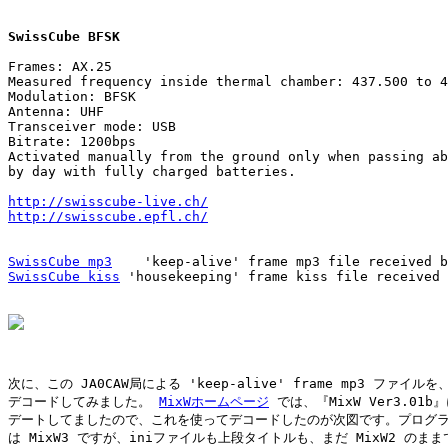
SwissCube BFSK
Frames: AX.25

Measured frequency inside thermal chamber: 437.500 to 4
Modulation: BFSK

Antenna: UHF

Transceiver mode: USB

Bitrate: 1200bps

Activated manually from the ground only when passing ab
by day with fully charged batteries.

http://swisscube-live.ch/
http://swisscube.epfl.ch/
SwissCube mp3
SwissCube kiss
 'housekeeping' frame kiss file received 
次に、この JA0CAW局による 'keep-alive' frame mp3 ファイルを、
デコードしてみました。 
MixWホームページ
 では、『MixW Ver3.01b
デートしてましたので、これを使ってデコードしたのが次図です。プログラ
は MixW3 ですが、iniファイルも上段タイトルも、まだ MixW2 のまま