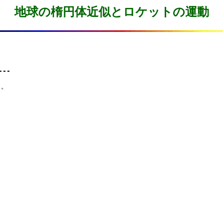
地球の楕円体近似とロケットの運動
---
。
