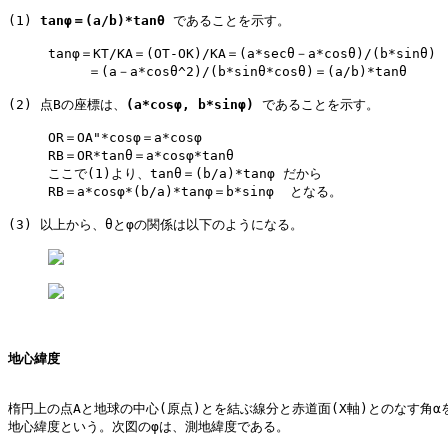
(1) 
tanφ＝(a/b)*tanθ
 であることを示す。

     tanφ＝KT/KA＝(OT-OK)/KA＝(a*secθ－a*cosθ)/(b*sinθ)

          ＝(a－a*cosθ^2)/(b*sinθ*cosθ)＝(a/b)*tanθ

(2) 点Bの座標は、
(a*cosφ, b*sinφ)
 であることを示す。

     OR＝OA"*cosφ＝a*cosφ

     RB＝OR*tanθ＝a*cosφ*tanθ

     ここで(1)より、tanθ＝(b/a)*tanφ だから

     RB＝a*cosφ*(b/a)*tanφ＝b*sinφ  となる。

(3) 以上から、θとφの関係は以下のようになる。

地心緯度
楕円上の点Aと地球の中心(原点)とを結ぶ線分と赤道面(X軸)とのなす角αを
地心緯度という。次図のφは、測地緯度である。
