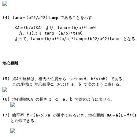
(4) 
tanα＝(b^2/a^2)tanφ
 であることを示す。

     KA＝(b/a)KA' より、tanα＝(b/a)*tanθ

     一方、(1)より tanφ＝(a/b)*tanθ

     よって、tanα＝(b/a)*(b/a)*tanφ＝(b^2/a^2)tanφ　となる。
地心距離
(5) 点Aの座標は、楕円の性質から (a*cosθ, b*sinθ) である。

(6) 地心距離OA の長さは、α, a, b で次のように表せる。

(7) 偏平率 f＝(a-b)/a が微小であるとき、地心距離 
OA＝a(1－f*(s
　　と近似できる。
