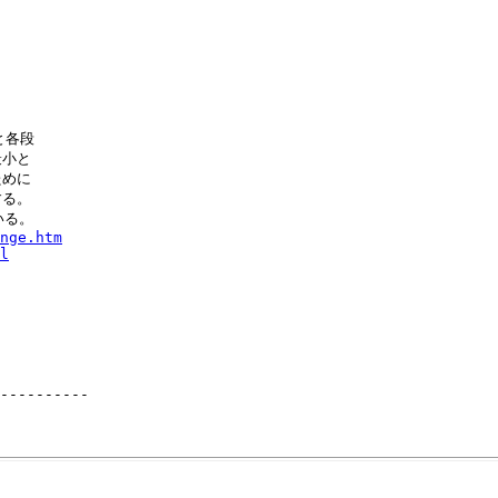
各段

小と

めに

る。

nge.htm
l
----------
