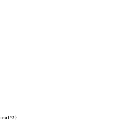


inα)^2)