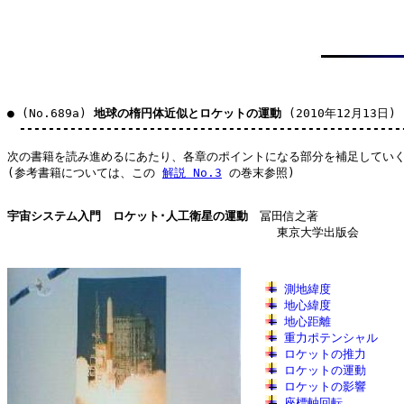
● (No.689a) 
地球の楕円体近似とロケットの運動
 (2010年12月13日)

-----------------------------------------------------
次の書籍を読み進めるにあたり、各章のポイントになる部分を補足していく
(参考書籍については、この 
解説 No.3
 の巻末参照)

宇宙システム入門　ロケット･人工衛星の運動
　冨田信之著

　　　　　　　　　　　　　　　　　　　　　　　東京大学出版会

測地緯度
地心緯度
地心距離
重力ポテンシャル
ロケットの推力
ロケットの運動
ロケットの影響
座標軸回転