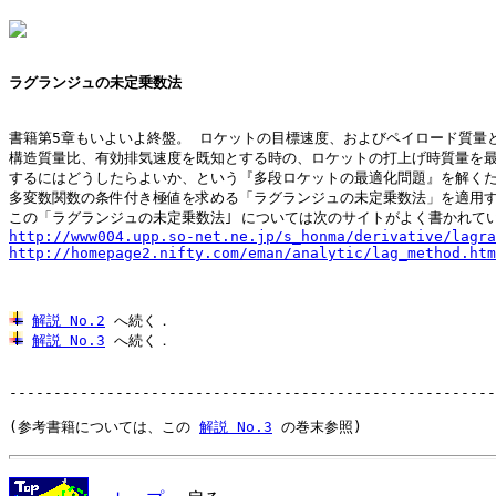
ラグランジュの未定乗数法
書籍第5章もいよいよ終盤。 ロケットの目標速度、およびペイロード質量と
構造質量比、有効排気速度を既知とする時の、ロケットの打上げ時質量を最
するにはどうしたらよいか、という『多段ロケットの最適化問題』を解くた
多変数関数の条件付き極値を求める「ラグランジュの未定乗数法」を適用す
http://www004.upp.so-net.ne.jp/s_honma/derivative/lagra
http://homepage2.nifty.com/eman/analytic/lag_method.htm
解説 No.2
解説 No.3
 へ続く．

-------------------------------------------------------
(参考書籍については、この 
解説 No.3