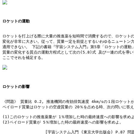
ロケットの運動
ロケットを打上げる際に大量の推進薬を短時間で消費するので、ロケットの
変化が非常に大きい。従って、質量一定を前提とするいわゆるニュートン力
適用できない。 下記の書籍『宇宙システム入門』第5章「ロケットの運動」
質量の変化する質点の運動方程式として次の(5.8)式 及び一連の式を導い
ここでそれを補足する。

ロケットの影響
《問題》 質量比 0.2, 推進機関の有効排気速度 4km/sの１段ロケットが
ペイロード質量はロケットの空虚質量の 20％を占める時、次の問いに答え
(1)このロケットの推進薬量が 1％増加した時の最終速度への影響を求めよ
(2)ペイロード質量が 5％増加した時の最終速度への影響を求めよ。

　　　　　　　　　　　[宇宙システム入門 (東京大学出版会) P.87 問題5