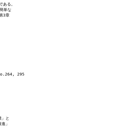
である。

簡単な

3章

o.264, 295

」と

進」
