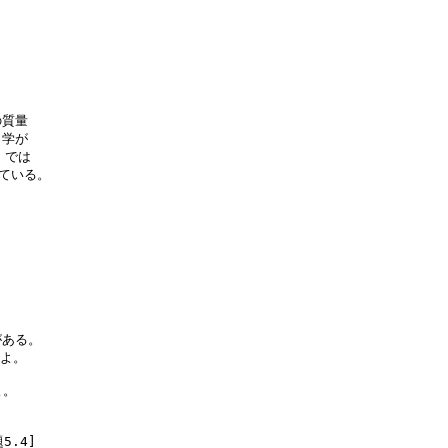
質量

学が

では

ている。

ある。

よ。

。

.4]
