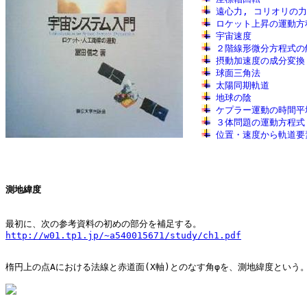
遠心力, コリオリの力
ロケット上昇の運動方
宇宙速度
２階線形微分方程式の
摂動加速度の成分変換
球面三角法
太陽同期軌道
地球の陰
ケプラー運動の時間平
３体問題の運動方程式
位置・速度から軌道要
測地緯度
http://w01.tp1.jp/~a540015671/study/ch1.pdf
楕円上の点Aにおける法線と赤道面(X軸)とのなす角φを、測地緯度という。