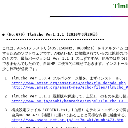
TlmE
● (No.679) TlmEcho Ver1.1.1 (2010年8月29日)

　-------------------------------------------
これは、AO-51テレメトリ(435.150MHz, 9600bps) をリアルタイム
するためのソフトウェアです。AMSAT-NA に掲載されているのは以前のバ
のもので、最新バージョンは Ver 1.1.1 のはずですが、他所では見つけ
できませんでしたので、自局HP に便宜的に載せておきます。インストール
少し技巧が必要です。

 1. TlmEcho Ver 1.0.4 フルパッケージ版を、まずインストール。

http://www.amsat.org/amsat-new/echo/tlm_decode.php
http://www.amsat.org/amsat-new/echo/files/TlmEcho_P
 2. TlmEcho Ver 1.1.1 最新版を解凍して、上記1. のものを差し替
http://www.ne.jp/asahi/hamradio/je9pel/TlmEcho_EXE_
 3. 構成設定ファイル「CPBINI.txt」(白紙) をテキストエディタで開き
    自局HP No.473《補足》に書いてあることと同様な内容に編集する。
http://www.asahi-net.or.jp/~ei7m-wkt/numbr473.htm