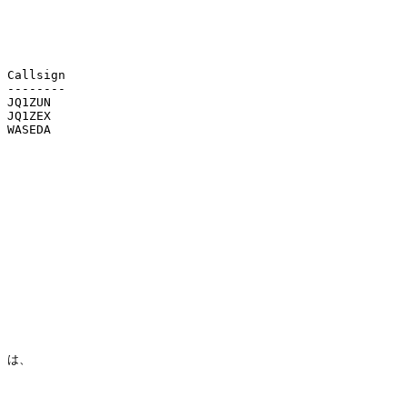
 Callsign

 --------

 JQ1ZUN

 JQ1ZEX

 WASEDA

 は、
