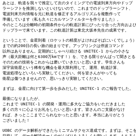
あとは、軌道を我々で推定して次のタイミングでの電波到来方向やドップ

ラーシフトを推測しないといけないので、これまでのドップラーシフト、

電波到来方向情報を元に軌道を修正するアルゴリズムを複数作って

準備しています（私も久々にカルマンフィルターを作りました）。

今のところは分離時の初期条件からの軌道計算にぴったり合った方向および
ドップラーで来ています。この軌道計算は東北大坂本先生の成果です。

ということで、金星到着（ロケットの精度がよければそばにいくでしょう）
までの約200日の長い旅の始まりです。アップリンクは停波コマンド

以外はありません。定期的にしゃべり続ける UNITEC-1 からの小さな

声（最大距離は何と6300万kmです！）を、できる限りがんばって聞きとる、
そのための技術をこれからは磨いていきたいと思います。学生さんも

深宇宙衛星という稀有な機会を最大限利用して、運用、軌道計算、

電波処理などいろいろ実験してください。何を皆さんがやっても

衛星は傷つきませんので、思いっきり実験してください。

まずは、金星に向けて第一歩を歩みだした UNITEC-1 のご報告でした。

最後になりましたが、

これまで UNITEC-1 の開発・運用に多大なご協力をいただきました

多くの方々に心よりお礼をしたいと思います。皆さんのご支援がなけ

れば、きっとここまでこられなかったと思います。本当にありがとう

ございました！

UOBC のデータ解析ができたらミニマムサクセス達成です。まずは、そこを
目指して、データ解読チームのがんばりをよろしくお願いします。もちろん