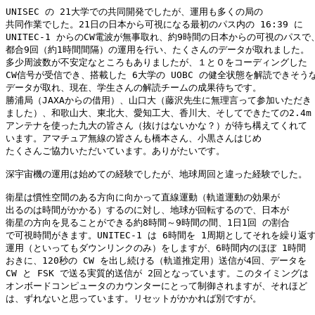
UNISEC の 21大学での共同開発でしたが、運用も多くの局の

共同作業でした。21日の日本から可視になる最初のパス内の 16:39 に

UNITEC-1 からのCW電波が無事取れ、約9時間の日本からの可視のパスで、
都合9回（約1時間間隔）の運用を行い、たくさんのデータが取れました。

多少周波数が不安定なところもありましたが、１と０をコーディングした

CW信号が受信でき、搭載した 6大学の UOBC の健全状態を解読できそうな
データが取れ、現在、学生さんの解読チームの成果待ちです。

勝浦局（JAXAからの借用）、山口大（藤沢先生に無理言って参加いただき

ました）、和歌山大、東北大、愛知工大、香川大、そしてできたての2.4m

アンテナを使った九大の皆さん（抜けはないかな？）が待ち構えてくれて

います。アマチュア無線の皆さんも橋本さん、小黒さんはじめ

たくさんご協力いただいています。ありがたいです。

深宇宙機の運用は始めての経験でしたが、地球周回と違った経験でした。

衛星は慣性空間のある方向に向かって直線運動（軌道運動の効果が

出るのは時間がかかる）するのに対し、地球が回転するので、日本が

衛星の方向を見ることができる約8時間～9時間の間、1日1回 の割合

で可視時間がきます。UNITEC-1 は 6時間を 1周期としてそれを繰り返す
運用（といってもダウンリンクのみ）をしますが、6時間内のほぼ 1時間

おきに、120秒の CW を出し続ける（軌道推定用）送信が4回、データを

CW と FSK で送る実質的送信が 2回となっています。このタイミングは

オンボードコンピュータのカウンターにとって制御されますが、それほど

は、ずれないと思っています。リセットがかかれば別ですが。
