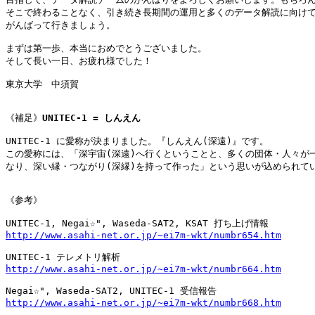
そこで終わることなく、引き続き長期間の運用と多くのデータ解読に向けて
がんばって行きましょう。

まずは第一歩、本当におめでとうございました。

そして長い一日、お疲れ様でした！

東京大学　中須賀

《補足》
UNITEC-1 = しんえん
UNITEC-1 に愛称が決まりました。『しんえん(深遠)』です。 

この愛称には、「深宇宙(深遠)へ行くということと、多くの団体・人々が一
なり、深い縁・つながり(深縁)を持って作った」という思いが込められてい
《参考》

http://www.asahi-net.or.jp/~ei7m-wkt/numbr654.htm
http://www.asahi-net.or.jp/~ei7m-wkt/numbr664.htm
http://www.asahi-net.or.jp/~ei7m-wkt/numbr668.htm