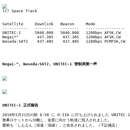
Satellite     Downlink   Beacon     Mode               
-----------   --------   --------   -----------------  
UNITEC-1      5840.000   5840.000   1200bps AFSK,CW    
Negai*"        437.305    437.305   1200bps AFSK,CW    
Waseda-SAT2    437.485    437.485   1200bps PCMFSK,CW  
Negai☆", Waseda-SAT2, UNITEC-1 管制局第一声
UNITEC-1 正式報告
2010年5月21日の朝 6:58 に H-IIA に打ち上げられました UNITEC-1
無事ロケットから分離し、金星に向かう軌道に投入されました。

愛称も「しんえん（深遠・深縁）」と命名されました。（下記補足）
