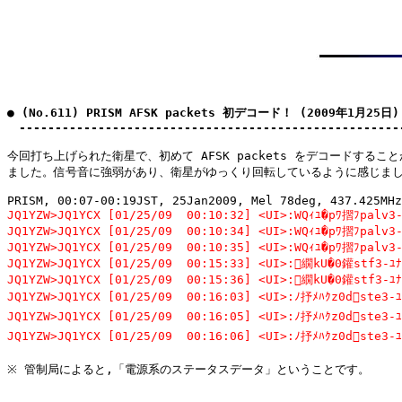
● (No.611) PRISM AFSK packets 初デコード！ (2009年1月25日)

　-----------------------------------------------------
今回打ち上げられた衛星で、初めて AFSK packets をデコードすること
ました。信号音に強弱があり、衛星がゆっくり回転しているように感じまし
PRISM, 00:07-00:19JST, 25Jan2009, Mel 78deg, 437.425MHz
JQ1YZW>JQ1YCX [01/25/09  00:10:32] <UI>:WQｨﾕ�pﾜ摺ﾌpalv3-
JQ1YZW>JQ1YCX [01/25/09  00:10:34] <UI>:WQｨﾕ�pﾜ摺ﾌpalv3-
JQ1YZW>JQ1YCX [01/25/09  00:10:35] <UI>:WQｨﾕ�pﾜ摺ﾌpalv3-
JQ1YZW>JQ1YCX [01/25/09  00:15:33] <UI>:繝kU�0鑵stf3-ﾕﾅ
JQ1YZW>JQ1YCX [01/25/09  00:15:36] <UI>:繝kU�0鑵stf3-ﾕﾅ
JQ1YZW>JQ1YCX [01/25/09  00:16:03] <UI>:ﾉ抒ﾒﾊｸz0dste3-ﾕ
JQ1YZW>JQ1YCX [01/25/09  00:16:05] <UI>:ﾉ抒ﾒﾊｸz0dste3-ﾕ
JQ1YZW>JQ1YCX [01/25/09  00:16:06] <UI>:ﾉ抒ﾒﾊｸz0dste3-ﾕ
※ 管制局によると,「電源系のステータスデータ」ということです。
