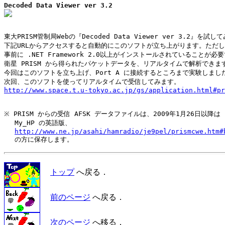
Decoded Data Viewer ver 3.2
東大PRISM管制局Webの『Decoded Data Viewer ver 3.2』を試し
下記URLからアクセスすると自動的にこのソフトが立ち上がります。ただし

事前に .NET Framework 2.0以上がインストールされていることが必要
衛星 PRISM から得られたパケットデータを、リアルタイムで解析できます
今回はこのソフトを立ち上げ、Port A に接続するところまで実験しました
http://www.space.t.u-tokyo.ac.jp/gs/application.html#pr
※ PRISM からの受信 AFSK データファイルは、2009年1月26日以降は

　 My_HP の英語版、

http://www.ne.jp/asahi/hamradio/je9pel/prismcwe.htm#
トップ
へ戻る．
前のページ
へ戻る．
次のページ
へ移る．