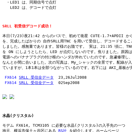
　・LED1 は、同期信号で点灯

　　LED2 は、デコードで点灯

SRLL 初受信デコード成功！
本日(7/23)夜21:42 からのパスで、初めて衛星 CUTE-1.7+APDII から
を、完成したばかりの 自作SRLL用TNC を用いて受信し、デコードするこ
しました。感無量であります。皆様のお陰です。 実は、21:35 頃に、TNC
を ON にしようとしたら、LED が点灯しないのです。焦りました。原因は
電源へのバナナプラグの付け根のハンダが外れていたのです。急遽修理し、A
なんとか間に合いました。次の写真は、My_シャックの全景です。配線が入
ていますが、1本1本は全部つながっているのです。右下には AKI_基板が見
FX614
SRLL 受信全データ
  23,26Jul2008

FX614
SRLL 受信全データ
  02Sep2008

水晶(クリスタル)
モデム FX614, TCM3105 に必要な水晶(クリスタル)の入手先の一つ

地元、横浜市保土ヶ谷区にある 
RS社
 を紹介します。ホームページ
