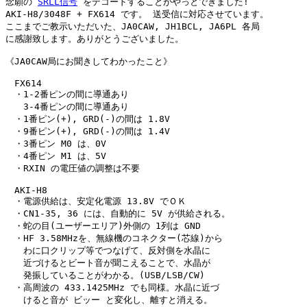
念願の 
SRLL信号
 をデコードすることがやっとできました!

AKI-H8/3048F + FX614 です。 送受信に対応させています。

ここまでご教示いただいた、JA0CAW, JH1BCL, JA6PL 各局

に感謝致します。ありがとうございました。

《JA0CAW局にお聞きしてわかったこと》

　FX614

　・1-2番ピンの間に導通あり

　　3-4番ピンの間に導通あり

　・1番ピン(+), GRD(-)の間は 1.8V

　・9番ピン(+), GRD(-)の間は 1.4V

　・3番ピン M0 は、0V

　・4番ピン M1 は、5V

　・RXIN の電圧値の調整は不要

　AKI-H8

　・電源供給は、安定化電源 13.8V でＯＫ

　・CN1-35, 36 には、自動的に 5V が供給される。

　・蛇の目(ユーザーエリア)外側の 1列は GND

　・HF 3.58MHzを、無線機のコネクター(芯線)から

　　わに口クリップ等でつなげて、反対側を水晶に

　　近づけるとビート音が聞こえることで、水晶が

　　発振していることがわかる。(USB/LSB/CW)

　・高周波の 433.1425MHz でも同様。水晶に近づ

　　けると音が ビッー と変化し、離すと消える。
