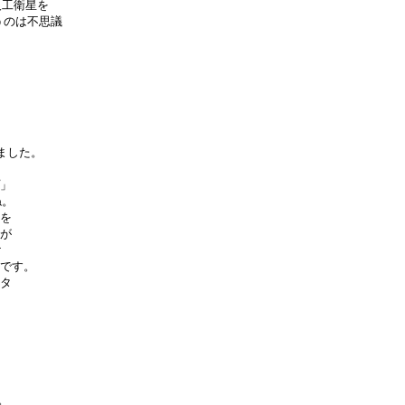
工衛星を

のは不思議

ました。

」

。

を

が



です。

タ




