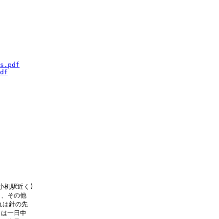
s.pdf
df
机駅近く)

、その他

は針の先

は一日中
