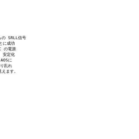
の SRLL信号

とに成功

 の電源

 安定化

OSに

り乱れ

えます。
