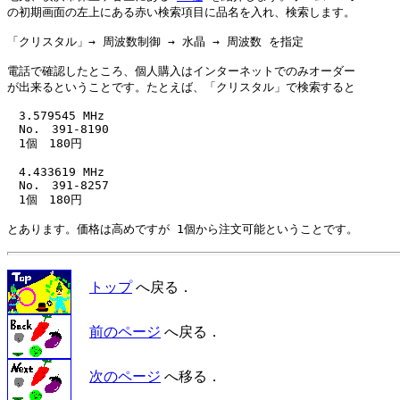
の初期画面の左上にある赤い検索項目に品名を入れ、検索します。

「クリスタル」→ 周波数制御 → 水晶 → 周波数 を指定

電話で確認したところ、個人購入はインターネットでのみオーダー

が出来るということです。たとえば、「クリスタル」で検索すると

　3.579545 MHz

　No.　391-8190

　1個　180円

　4.433619 MHz

　No.　391-8257

　1個　180円

トップ
へ戻る．
前のページ
へ戻る．
次のページ
へ移る．