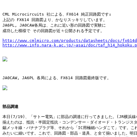
CML Microcircuits 社による、FX614 純正回路図です↓

上記の FX614 回路図より、かなりスッキリしています。

JA6PL, JA0CAW各局は、これに近い形の回路図で実験に

成功した模様で その回路図が近々公開される予定です。

http://www.cmlmicro.com/products/datasheets/docs/fx614d
http://www.info.nara-k.ac.jp/~asai/doc/taf_h14_hokoku.p
JA0CAW, JA6PL 各局による、FX614 回路図最終版です。

部品調達
本日(7/19)、「サトー電気」に部品の調達に行ってきました。(JR横浜線小
揃えたのは、抵抗・半固定抵抗・コンデンサー・ダイオード・トランジスタ
錫メッキ線・バナナプラグ等、それから「IC用極細ハンダこて」です。これ
みたいに細いです。これで、回路図・部品・道具、と全て揃いました。明日