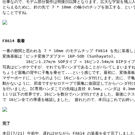
仕事なので、モデム部分製作は明後日以降となります。広大な宇宙を飛ぶ人
とらえるために、針の先で 7 * 10mm の極小のチップを加工する、という
なことですね。

FX614 装着
一番の難関と思われる 7 * 10mm のモデムチップ FX614 を先に装着し
変換基板は「ピッチ変換アダプター 16P-SOD (Sunhayato), 

　　　　　　16ピン1.27m/m SOPタイプ → 16ピン2.54m/m DIPタイプ
写真はピンボケですが、それでも芋ハンダであることがバレてしまいますね
ちょうど親亀の背中に子亀を乗せて...という感じです。最初に、変換基板
マザーボードに、いつものように 16ピンをハンダ付けします。次に、子亀
動かないように、邪道ですがセロテープで親亀に仮固定してからハンダ付け
を行いました。IC専用ハンダこての先端は直径 0.5mm, ハンダは 0.3mm
1ミリ以下の世界です。16ピンを数分でハンダ付けできました。最後にテス
で 16ピン全ての導通を確認しました。 疲れたので、本日はこれでお終い。
完了
本日(7/21) 午前中、遅ればせながら FX614 の装着を全て完了しました。