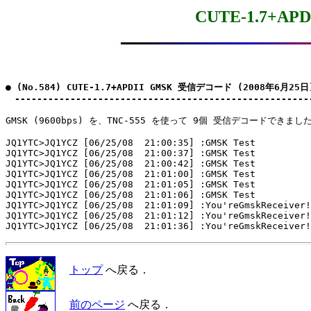
CUTE-1.7+A
● (No.584) CUTE-1.7+APDII GMSK 受信デコード (2008年6月25日)
　-----------------------------------------------------
GMSK (9600bps) を、TNC-555 を使って 9個 受信デコードできました
JQ1YTC>JQ1YCZ [06/25/08  21:00:35] 
:GMSK Test

JQ1YTC>JQ1YCZ [06/25/08  21:00:37] 
:GMSK Test

JQ1YTC>JQ1YCZ [06/25/08  21:00:42] 
:GMSK Test

JQ1YTC>JQ1YCZ [06/25/08  21:01:00] 
:GMSK Test

JQ1YTC>JQ1YCZ [06/25/08  21:01:05] 
:GMSK Test

JQ1YTC>JQ1YCZ [06/25/08  21:01:06] 
:GMSK Test

JQ1YTC>JQ1YCZ [06/25/08  21:01:09] 
:You'reGmskReceiver!

JQ1YTC>JQ1YCZ [06/25/08  21:01:12] 
:You'reGmskReceiver!

JQ1YTC>JQ1YCZ [06/25/08  21:01:36] 
トップ
へ戻る．
前のページ
へ戻る．