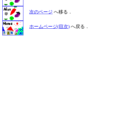
次のページ
へ移る．
ホームページ(目次)
へ戻る．