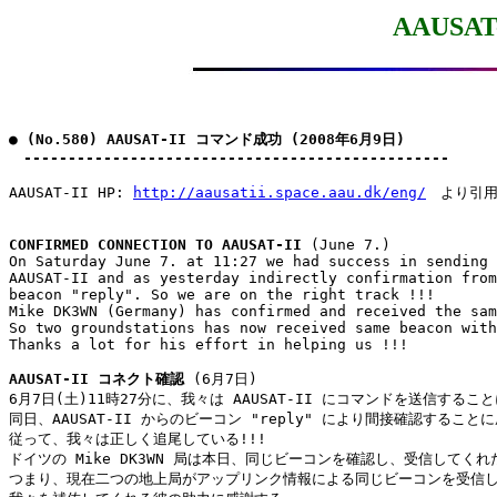
AAUSA
● (No.580) AAUSAT-II コマンド成功 (2008年6月9日)

　------------------------------------------------
AAUSAT-II HP: 
http://aausatii.space.aau.dk/eng/
　より引用
CONFIRMED CONNECTION TO AAUSAT-II
 (June 7.)

On Saturday June 7. at 11:27 we had success in sending 
AAUSAT-II and as yesterday indirectly confirmation from
beacon "reply". So we are on the right track !!!

Mike DK3WN (Germany) has confirmed and received the sam
So two groundstations has now received same beacon with
Thanks a lot for his effort in helping us !!! 

AAUSAT-II コネクト確認
 (6月7日)

6月7日(土)11時27分に、我々は AAUSAT-II にコマンドを送信すること
同日、AAUSAT-II からのビーコン "reply" により間接確認することに
従って、我々は正しく追尾している!!!

ドイツの Mike DK3WN 局は本日、同じビーコンを確認し、受信してくれた!
つまり、現在二つの地上局がアップリンク情報による同じビーコンを受信し