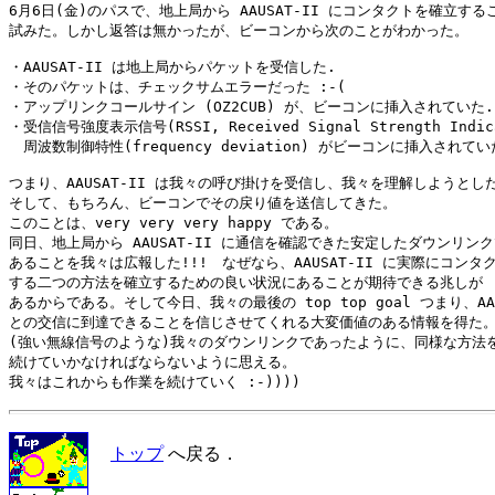
6月6日(金)のパスで、地上局から AAUSAT-II にコンタクトを確立するこ
試みた。しかし返答は無かったが、ビーコンから次のことがわかった。

・AAUSAT-II は地上局からパケットを受信した.

・そのパケットは、チェックサムエラーだった :-(

・アップリンクコールサイン (OZ2CUB) が、ビーコンに挿入されていた.

・受信信号強度表示信号(RSSI, Received Signal Strength Indica
　周波数制御特性(frequency deviation) がビーコンに挿入されていた
つまり、AAUSAT-II は我々の呼び掛けを受信し、我々を理解しようとした!
そして、もちろん、ビーコンでその戻り値を送信してきた。

このことは、very very very happy である。

同日、地上局から AAUSAT-II に通信を確認できた安定したダウンリンク
あることを我々は広報した!!!　なぜなら、AAUSAT-II に実際にコンタク
する二つの方法を確立するための良い状況にあることが期待できる兆しが

あるからである。そして今日、我々の最後の top top goal つまり、AAUS
との交信に到達できることを信じさせてくれる大変価値のある情報を得た。
(強い無線信号のような)我々のダウンリンクであったように、同様な方法を
続けていかなければならないように思える。

トップ
へ戻る．