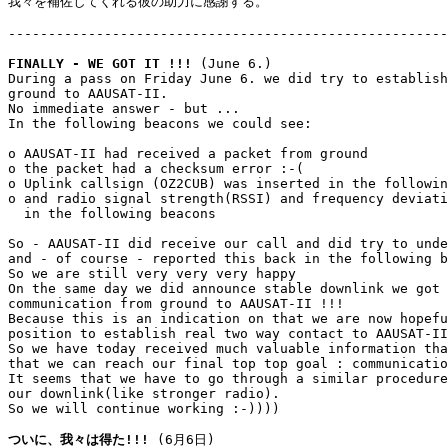
我々を補佐してくれる彼の助力に感謝する。

-------------------------------------------------------
FINALLY - WE GOT IT !!!
 (June 6.)

During a pass on Friday June 6. we did try to establish
ground to AAUSAT-II.

No immediate answer - but ...

In the following beacons we could see:

o AAUSAT-II had received a packet from ground

o the packet had a checksum error :-(

o Uplink callsign (OZ2CUB) was inserted in the followin
o and radio signal strength(RSSI) and frequency deviati
  in the following beacons

So - AAUSAT-II did receive our call and did try to unde
and - of course - reported this back in the following b
So we are still very very very happy

On the same day we did announce stable downlink we got 
communication from ground to AAUSAT-II !!!

Because this is an indication on that we are now hopefu
position to establish real two way contact to AAUSAT-II
So we have today received much valuable information tha
that we can reach our final top top goal : communicatio
It seems that we have to go through a similar procedure
our downlink(like stronger radio).

So we will continue working :-))))

ついに、我々は得た!!!
 (6月6日)
