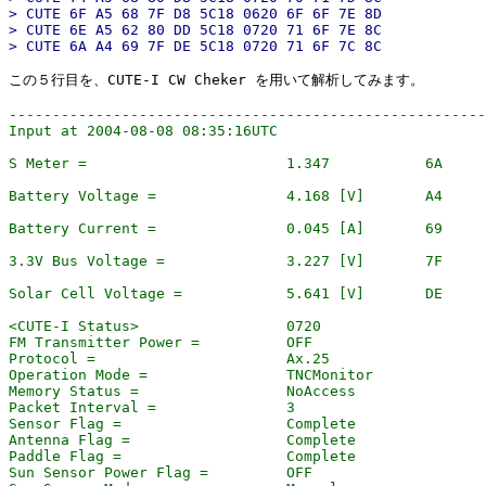
> CUTE 6F A5 68 7F D8 5C18 0620 6F 6F 7E 8D

> CUTE 6E A5 62 80 DD 5C18 0720 71 6F 7E 8C

-------------------------------------------------------
Input at 2004-08-08 08:35:16UTC

S Meter =                       1.347           6A

Battery Voltage =               4.168 [V]       A4

Battery Current =               0.045 [A]       69

3.3V Bus Voltage =              3.227 [V]       7F

Solar Cell Voltage =            5.641 [V]       DE

<CUTE-I Status>                 0720

FM Transmitter Power =          OFF

Protocol =                      Ax.25

Operation Mode =                TNCMonitor

Memory Status =                 NoAccess

Packet Interval =               3

Sensor Flag =                   Complete

Antenna Flag =                  Complete

Paddle Flag =                   Complete

Sun Sensor Power Flag =         OFF
