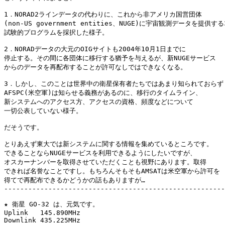
1．NORAD2ラインデータの代わりに、これから非アメリカ国営団体

(non-US government entities、NUGE)に宇宙観測データを提供する
試験的プログラムを採択した様子。

2．NORADデータの大元のOIGサイトも2004年10月1日までに

停止する。その間に各団体に移行する猶予を与えるが、新NUGEサービス

からのデータを再配布することが許可なしではできなくなる。

3．しかし、このことは世界中の衛星保有者たちではあまり知られておらず

AFSPC(米空軍)は知らせる義務があるのに、移行のタイムライン、

新システムへのアクセス方、アクセスの資格、頻度などについて

一切公表していない様子。

だそうです。

とりあえず東大では新システムに関する情報を集めているところです。

できることならNUGEサービスを利用できるようにしたいですが、

オスカーナンバーを取得させていただくことも視野にあります。取得

できれば名誉なことですし。もちろんそもそもAMSATは米空軍から許可を

得てで再配布できるかどうかの話もありますが…

-------------------------------------------------------
★ 衛星 GO-32 は、元気です。

Uplink   145.890MHz

Downlink 435.225MHz
