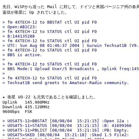
先日、WiSPから送った Mail に対して、ドイツと米国バージニア州の各局
> fm 4XTECH-12 to BBSTAT ctl UI pid F0

> Open:AB1C23:

> fm 4XTECH-12 to STATUS ctl UI pid F0

> B:144135288

> fm 4XTECH-12 to STATUS ctl UI pid F0

> UTC: Sun Aug 08 01:46:37 2004 | Gurwin Techsat1B (V9.
> fm 4XTECH-12 to STATUS ctl UI pid F0

> BBS is active.

> 

> fm 4XTECH-12 to STATUS ctl UI pid F0

> BBS Mode:1 Upload User/5 Broadcasts , Uplink freq:145
> 

> fm 4XTECH-12 to STATUS ctl UI pid F0

★ 衛星 UO-22 も元気であることを確認しました。

Uplink   145.900MHz

Downlink 435.120MHz

> UOSAT5-12>BBSTAT [08/08/04  15:21:15] 
:Open 12a :

> UOSAT5-11>STATUS [08/08/04  15:21:15] 
:B: 41699366

> UOSAT5-11>PBLIST [08/08/04  15:21:16] 
:PB: Empty.

> UOSAT5>SKED [08/08/04  15:21:18] 
:Sked 1.5 File2:
