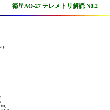
衛星AO-27 テレメトリ解読 N0.2
--
スト







動し
