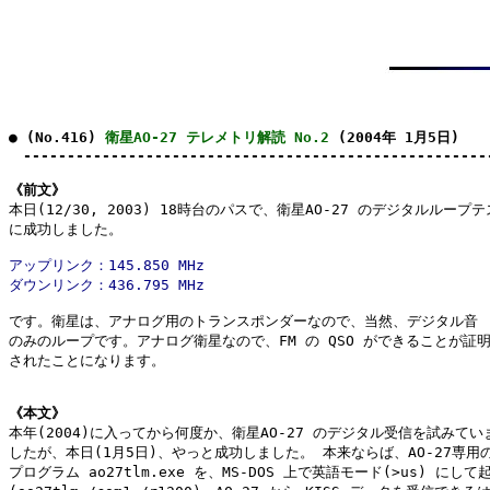
● (No.416) 
衛星AO-27 テレメトリ解読 No.2
 (2004年 1月5日)

　-----------------------------------------------------
《前文》

本日(12/30, 2003) 18時台のパスで、衛星AO-27 のデジタルループテ
アップリンク：145.850 MHz

です。衛星は、アナログ用のトランスポンダーなので、当然、デジタル音

のみのループです。アナログ衛星なので、FM の QSO ができることが証明
されたことになります。

《本文》

本年(2004)に入ってから何度か、衛星AO-27 のデジタル受信を試みていま
したが、本日(1月5日)、やっと成功しました。 本来ならば、AO-27専用の
プログラム ao27tlm.exe を、MS-DOS 上で英語モード(>us) にして起