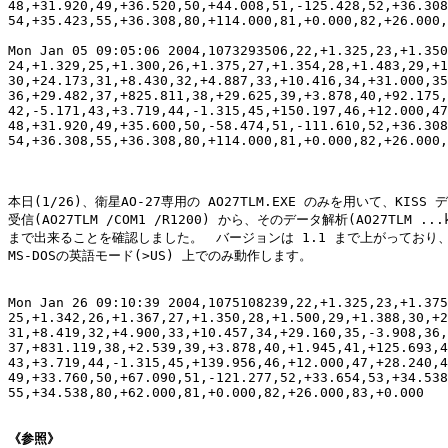
48,+31.920,49,+36.520,50,+44.008,51,-125.428,52,+36.308
54,+35.423,55,+36.308,80,+114.000,81,+0.000,82,+26.000,
Mon Jan 05 09:05:06 2004,1073293506,22,+1.325,23,+1.350
24,+1.329,25,+1.300,26,+1.375,27,+1.354,28,+1.483,29,+1
30,+24.173,31,+8.430,32,+4.887,33,+10.416,34,+31.000,35
36,+29.482,37,+825.811,38,+29.625,39,+3.878,40,+92.175,
42,-5.171,43,+3.719,44,-1.315,45,+150.197,46,+12.000,47
48,+31.920,49,+35.600,50,-58.474,51,-111.610,52,+36.308
54,+36.308,55,+36.308,80,+114.000,81,+0.000,82,+26.000,
本日(1/26)、衛星AO-27専用の AO27TLM.EXE のみを用いて、KISS デ
受信(AO27TLM /COM1 /R1200) から、そのデータ解析(AO27TLM ...ks
まで出来ることを確認しました。　バージョンは 1.1 まで上がっており、
MS-DOSの英語モード(>US) 上でのみ動作します。

Mon Jan 26 09:10:39 2004,1075108239,22,+1.325,23,+1.375
25,+1.342,26,+1.367,27,+1.350,28,+1.500,29,+1.388,30,+2
31,+8.419,32,+4.900,33,+10.457,34,+29.160,35,-3.908,36,
37,+831.119,38,+2.539,39,+3.878,40,+1.945,41,+125.693,4
43,+3.719,44,-1.315,45,+139.956,46,+12.000,47,+28.240,4
49,+33.760,50,+67.090,51,-121.277,52,+33.654,53,+34.538
55,+34.538,80,+62.000,81,+0.000,82,+26.000,83,+0.000

《参照》