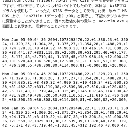
(ao27tlm /com1 /r1200)、AO-27 から KISS データを受信できる
ですが、何回実行してもいつもゼロバイトでしたので、本日は、WiSPプロ

グラムを使用して、いったん KISS データとして受信した後、改めて MS-
DOS 上で、「ao27tlm (データ名) /OD」と実行し、下記のデジタルデー
に変換することができました。個々の数値の持つ意味は、ao27tlm.exe の
画面上に表示され、理解することができます。

Mon Jan 05 09:04:36 2004,1073293476,22,+1.338,23,+1.350
24,+1.329,25,+1.304,26,+1.375,27,+1.354,28,+1.488,29,+1
30,+24.379,31,+8.419,32,+4.900,33,+10.416,34,+31.000,35
36,+33.441,37,+831.119,38,+2.539,39,+51.295,40,+67.177,
42,-5.171,43,+3.719,44,-1.315,45,+139.956,46,+12.000,47
48,+31.920,49,+36.520,50,+2.988,51,-111.610,52,+36.308,
54,+36.308,55,+36.308,80,+114.000,81,+0.000,82,+26.000,
Mon Jan 05 09:04:46 2004,1073293486,22,+1.329,23,+1.350
24,+1.329,25,+1.300,26,+1.375,27,+1.354,28,+1.488,29,+1
30,+24.035,31,+8.430,32,+4.900,33,+10.416,34,+31.000,35
36,+31.462,37,+831.119,38,+2.539,39,+7.610,40,+120.632,
42,-5.171,43,+3.719,44,-1.315,45,+145.037,46,+14.000,47
48,+31.920,49,+36.520,50,+33.110,51,-111.610,52,+36.308
54,+36.308,55,+36.308,80,+114.000,81,+0.000,82,+26.000,
Mon Jan 05 09:04:56 2004,1073293496,22,+1.333,23,+1.350
24,+1.329,25,+1.300,26,+1.375,27,+1.354,28,+1.488,29,+1
30,+24.173,31,+8.419,32,+4.887,33,+10.396,34,+31.000,35
36,+21.559,37,+825.811,38,+2.539,39,+3.878,40,+230.339,
42,-5.171,43,+3.719,44,-1.315,45,+312.192,46,+3.000,47,