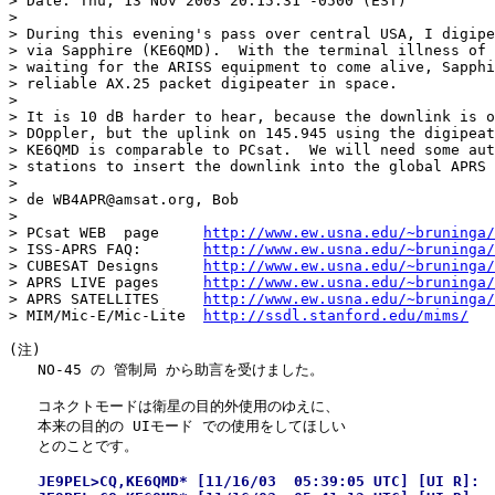
> Date: Thu, 13 Nov 2003 20:15:31 -0500 (EST)

> 

> During this evening's pass over central USA, I digipe
> via Sapphire (KE6QMD).  With the terminal illness of 
> waiting for the ARISS equipment to come alive, Sapphi
> reliable AX.25 packet digipeater in space.

> 

> It is 10 dB harder to hear, because the downlink is o
> DOppler, but the uplink on 145.945 using the digipeat
> KE6QMD is comparable to PCsat.  We will need some aut
> stations to insert the downlink into the global APRS 
> 

> de WB4APR@amsat.org, Bob

> 

> PCsat WEB  page     
http://www.ew.usna.edu/~bruninga/
> ISS-APRS FAQ:       
http://www.ew.usna.edu/~bruninga/
> CUBESAT Designs     
http://www.ew.usna.edu/~bruninga/
> APRS LIVE pages     
http://www.ew.usna.edu/~bruninga/
> APRS SATELLITES     
http://www.ew.usna.edu/~bruninga/
> MIM/Mic-E/Mic-Lite  
http://ssdl.stanford.edu/mims/
(注)

　　NO-45 の 管制局 から助言を受けました。

　　コネクトモードは衛星の目的外使用のゆえに、

　　本来の目的の UIモード での使用をしてほしい

　　JE9PEL>CQ,KE6QMD* [11/16/03  05:39:05 UTC] [UI R]:
