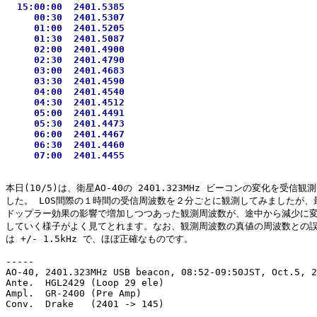
  15:00:00  2401.5385

     00:30  2401.5307

     01:00  2401.5205

     01:30  2401.5087

     02:00  2401.4900

     02:30  2401.4790

     03:00  2401.4683

     03:30  2401.4590

     04:00  2401.4540

     04:30  2401.4512

     05:00  2401.4491

     05:30  2401.4473

     06:00  2401.4467

     06:30  2401.4460

本日(10/5)は、衛星AO-40の 2401.323MHz ビーコンの変化を受信観測
した。 LOS間際の１時間の受信周波数を２分ごとに観測してみましたが、最
ドップラー効果の影響で増加しつつあった観測周波数が、途中から減少に変
していく様子がよく見てとれます。なお、観測周波数の真値の周波数との誤
は +/- 1.5kHz で、ほぼ正確なものです。

-----

AO-40, 2401.323MHz USB beacon, 08:52-09:50JST, Oct.5, 2
Ante.  HGL2429 (Loop 29 ele)

Ampl.  GR-2400 (Pre Amp)
