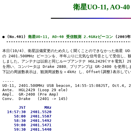
衛星UO-11, AO-
● (No.401) 
衛星UO-11, AO-40 受信観測 2.4GHzビーコン
 (2003年
　-----------------------------------------------------
本日(10/4)、衛星設備変更のため久しく聞くことのできなかった衛星 UO-1
の 2401.500MHz ビーコンを、半年ぶりに元気な信号音として受信し、観
しました。アンテナは以前と同じループアンテナ HGL2429(マキ電気) 29e
を用い、コンバータは Drake 2880、プリアンプは GR-2400 を使用し
下記の周波数表示は、観測周波数を＋4kHz し、Offset(調整)表示してい
-----

UO-11, 2401.500MHz USB beacon, 14:55-15:08JST, Oct.4, 2
Ante.  HGL2429 (Loop 29 ele)

Ampl.  GR-2400 (Pre Amp)

       JST        MHz

  14:57:30  2401.5520

     58:00  2401.5507

     58:30  2401.5492

     59:00  2401.5471

     59:30  2401.5440
