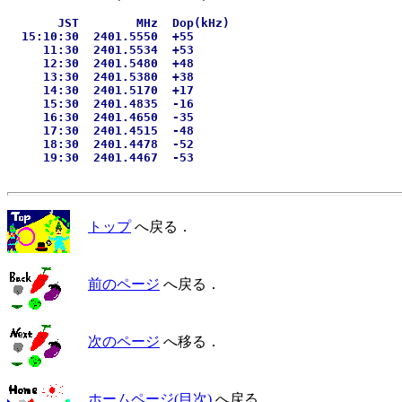
       JST        MHz  Dop(kHz)

  15:10:30  2401.5550  +55

     11:30  2401.5534  +53

     12:30  2401.5480  +48

     13:30  2401.5380  +38

     14:30  2401.5170  +17

     15:30  2401.4835  -16

     16:30  2401.4650  -35

     17:30  2401.4515  -48

     18:30  2401.4478  -52

トップ
へ戻る．
前のページ
へ戻る．
次のページ
へ移る．
ホームページ(目次)
へ戻る．