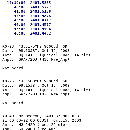
  14:39:00  2401.5365

     40:00  2401.5277

     41:00  2401.5128

     42:00  2401.4878

     43:00  2401.4717

     44:00  2401.4577

     45:00  2401.4496

-----

KO-23, 435.175MHz 9600bd FSK

Date.  08:10JST, Oct.12, 2003

Ante.  UQ-141   (Qubical Quad, 14 ele)

Ampl.  GPA-720J (430 Pre_Amp)

Not heard

-----

KO-25, 436.500MHz 9600bd FSK

Date.  09:15JST, Oct.12, 2003

Ante.  UQ-141   (Qubical Quad, 14 ele)

Ampl.  GPA-720J (430 Pre_Amp)

Not heard

-----

AO-40, MB beacon, 2401.323MHz USB

21:00:00-22:00:00JST, Oct.15, 2003

Ante.  HGL2429 (Loop 29 ele)

Ampl.  GR-2400 (Pre Amp)
