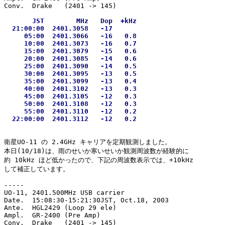
       JST        MHz   Dop  +kHz

  21:00:00  2401.3058   -17

     05:00  2401.3066   -16   0.8

     10:00  2401.3073   -16   0.7

     15:00  2401.3079   -15   0.6

     20:00  2401.3085   -14   0.6

     25:00  2401.3090   -14   0.5

     30:00  2401.3095   -13   0.5

     35:00  2401.3099   -13   0.4

     40:00  2401.3102   -13   0.3

     45:00  2401.3105   -12   0.3

     50:00  2401.3108   -12   0.3

     55:00  2401.3110   -12   0.2

衛星UO-11 の 2.4GHz キャリアを定期観測しました。

本日(10/18)は、雨のせいか寒いせいか観測周波数が経験的に

約 10kHz ほど低かったので、下記の周波数表示では、+10kHz

して補正しています。

-----

UO-11, 2401.500MHz USB carrier

Date.  15:08:30-15:21:30JST, Oct.18, 2003

Ante.  HGL2429 (Loop 29 ele)

Ampl.  GR-2400 (Pre Amp)
