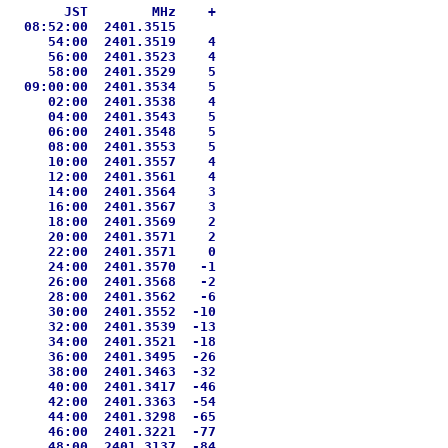
       JST        MHz    +

  08:52:00  2401.3515

     54:00  2401.3519    4

     56:00  2401.3523    4

     58:00  2401.3529    5

  09:00:00  2401.3534    5

     02:00  2401.3538    4

     04:00  2401.3543    5

     06:00  2401.3548    5

     08:00  2401.3553    5

     10:00  2401.3557    4

     12:00  2401.3561    4

     14:00  2401.3564    3

     16:00  2401.3567    3

     18:00  2401.3569    2

     20:00  2401.3571    2

     22:00  2401.3571    0

     24:00  2401.3570   -1

     26:00  2401.3568   -2

     28:00  2401.3562   -6

     30:00  2401.3552  -10

     32:00  2401.3539  -13

     34:00  2401.3521  -18

     36:00  2401.3495  -26

     38:00  2401.3463  -32

     40:00  2401.3417  -46

     42:00  2401.3363  -54

     44:00  2401.3298  -65

     46:00  2401.3221  -77

     48:00  2401.3137  -84
