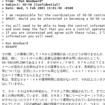
> 
From: "Don Woodward"

> Subject: SO-50 (Confidential)

> Date: Wed, 5 Feb 2003 14:01:48 -0500

>

> I am responsible for the coordination of SO-50 contro
> AMSAT. Would you be interested in becoming a SO-50 co
>

> You will need to be able to keep the control informat
> and even keep the fact that you are a control operato
> If you are interested and agree with these rules, I'l
> information you will need.

>

> Don Woodward

> KD4APP

その後、この募集に対してＪＡから立候補があったかどうか知りませんが、
最近、彼に、コントロール局に必要な設備や条件を問い合わせたところ、

SO-50のUPLINKである１４５．８５ＭＨｚ／ＦＭで、６７ＨｚのＣＴＣＳ
トーンが送出さえ出来ればＯＫとの返事をもらっています。具体的なコマン
等については、正式にコントロール局となる時に、ｃｏｎｆｉｄｅｎｔｉａ
なルートで教えてもらえるようです。

私は、安定なＵｐｌｉｎｋや運用時間に自信がないので、それ以上コンタク
はしていません。

で、ＳＯ－５０は今年の年初から、アマチュア用に開放されていて、すでに
多くの局が利用しています。当初、ＯＲＢＩＴ毎にリーピーター（トラポン
がＯＮになったりＯＦＦだったり、どういう運用がなされているのかわかり
せんでしたが、上記のAMSAT-BBの投稿でそれがわかりました。つまり、コ