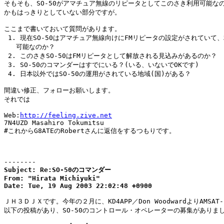
そもそも、SO-50がアマチュア無線のリピータとしてこのさき利用可能なの
かもはっきりとしていない部分ですが。

ここまで書いておいて質問があります。

 1. 現在SO-50はアマチュア無線向けにFMリピータの設定がされていて、
   可能なのか？

 2. このさきSO-50はFMリピータとして解放される見込みがあるのか？

 3. SO-50のコマンダーはすでにいる？(いる、いないでOKです)

 4. 日本以外ではSO-50の運用がされている地域(国)がある？

間違い修正、フォローお願いします。

それでは

Web:
http://feeling.zive.net
7N4UZD Masahiro Tokumitsu

#これからG8ATEのRobertさんに返信をするつもりです。

--------
Subject: Re:SO-50のコマンダー

From: "Hirata Michiyuki"

Date: Tue, 19 Aug 2003 22:02:48 +0900
ＪＨ３ＤＪＸです。今年の２月に、KD4APP／Don WoodwardよりAMSAT-B
以下の投稿があり、SO-50のコントロール・オペレーターの募集がありまし