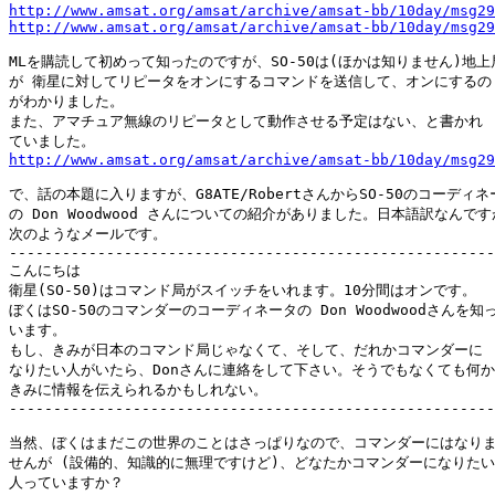
http://www.amsat.org/amsat/archive/amsat-bb/10day/msg29
http://www.amsat.org/amsat/archive/amsat-bb/10day/msg29
MLを購読して初めって知ったのですが、SO-50は(ほかは知りません)地上局
が 衛星に対してリピータをオンにするコマンドを送信して、オンにするの

がわかりました。

また、アマチュア無線のリピータとして動作させる予定はない、と書かれ

http://www.amsat.org/amsat/archive/amsat-bb/10day/msg29
で、話の本題に入りますが、G8ATE/RobertさんからSO-50のコーディネー
の Don Woodwood さんについての紹介がありました。日本語訳なんです
次のようなメールです。

-------------------------------------------------------
こんにちは

衛星(SO-50)はコマンド局がスイッチをいれます。10分間はオンです。

ぼくはSO-50のコマンダーのコーディネータの Don Woodwoodさんを知っ
います。

もし、きみが日本のコマンド局じゃなくて、そして、だれかコマンダーに

なりたい人がいたら、Donさんに連絡をして下さい。そうでもなくても何か

きみに情報を伝えられるかもしれない。

-------------------------------------------------------
当然、ぼくはまだこの世界のことはさっぱりなので、コマンダーにはなりま
せんが (設備的、知識的に無理ですけど)、どなたかコマンダーになりたい

人っていますか？
