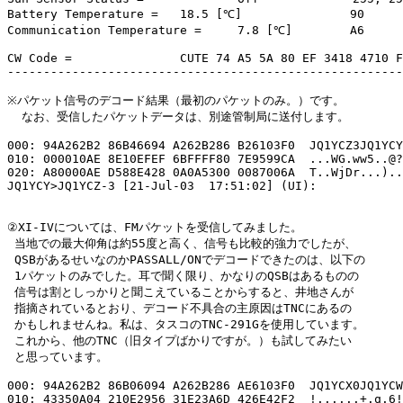
Battery Temperature =   18.5 [℃]               90

Communication Temperature =     7.8 [℃]        A6

CW Code =               CUTE 74 A5 5A 80 EF 3418 4710 F
-------------------------------------------------------
※パケット信号のデコード結果（最初のパケットのみ。）です。

  なお、受信したパケットデータは、別途管制局に送付します。

000: 94A262B2 86B46694 A262B286 B26103F0  JQ1YCZ3JQ1YCY
010: 000010AE 8E10EFEF 6BFFFF80 7E9599CA  ...WG.ww5..@?
020: A80000AE D588E428 0A0A5300 0087006A  T..WjDr...)..
JQ1YCY>JQ1YCZ-3 [21-Jul-03  17:51:02] (UI):

②XI-IVについては、FMパケットを受信してみました。

 当地での最大仰角は約55度と高く、信号も比較的強力でしたが、

 QSBがあるせいなのかPASSALL/ONでデコードできたのは、以下の

 1パケットのみでした。耳で聞く限り、かなりのQSBはあるものの

 信号は割としっかりと聞こえていることからすると、井地さんが

 指摘されているとおり、デコード不具合の主原因はTNCにあるの

 かもしれませんね。私は、タスコのTNC-291Gを使用しています。

 これから、他のTNC（旧タイプばかりですが。）も試してみたい

 と思っています。

000: 94A262B2 86B06094 A262B286 AE6103F0  JQ1YCX0JQ1YCW
010: 43350A04 210E2956 31E23A6D 426E42F2  !......+.q.6!