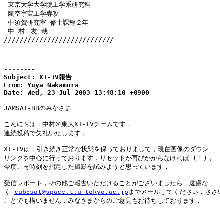
 東京大学大学院工学系研究科

 航空宇宙工学専攻

 中須賀研究室 修士課程２年

 中 村　友 哉

////////////////////////////

--------
Subject: XI-IV報告

From: Yuya Nakamura 
Date: Wed, 23 Jul 2003 13:48:10 +0900
JAMSAT-BBのみなさま

こんにちは．中村＠東大XI-IVチームです．

連続投稿で失礼いたします．

XI-IVは，引き続き正常な状態を保っておりまして，現在画像のダウン

リンクを中心に行っております．リセットが再びかからなければ (！)，

今度こそ時刻を指定した撮影を試みようと思っています．

受信レポート，その他ご報告いただけることがございましたら，遠慮な

く 
cubesat@space.t.u-tokyo.ac.jp
までメールしてください．ささい
ことでも構いません．みなさまからのご意見もお待ちしております．
