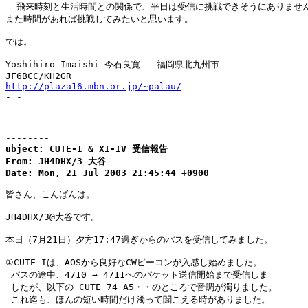
  飛来時刻と生活時間との関係で、平日は受信に挑戦できそうにありません
また時間があれば挑戦してみたいと思います。

では。

- -

Yoshihiro Imaishi 今石良寛 - 福岡県北九州市

http://plaza16.mbn.or.jp/~palau/

- -

--------
ubject: CUTE-I & XI-IV 受信報告

From: JH4DHX/3 大谷

Date: Mon, 21 Jul 2003 21:45:44 +0900
皆さん、こんばんは。

JH4DHX/3@大谷です。

本日（7月21日）夕方17:47過ぎからのパスを受信してみました。

①CUTE-Iは、AOSから良好なCWビーコンが入感し始めました。

 パスの途中、4710 → 4711へのパケット送信開始まで受信しま

 したが、以下の CUTE 74 A5・・のところで音調が濁りました。

 これ迄も、ほんの短い時間だけ濁って聞こえる時がありました。
