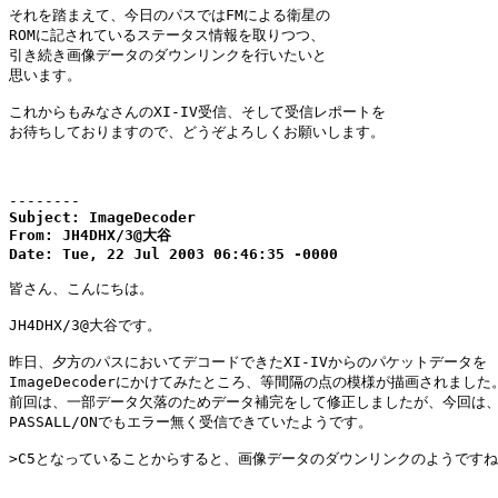
それを踏まえて、今日のパスではFMによる衛星の

ROMに記されているステータス情報を取りつつ、

引き続き画像データのダウンリンクを行いたいと

思います。

これからもみなさんのXI-IV受信、そして受信レポートを

お待ちしておりますので、どうぞよろしくお願いします。

--------
Subject: ImageDecoder

From: JH4DHX/3@大谷

Date: Tue, 22 Jul 2003 06:46:35 -0000
皆さん、こんにちは。

JH4DHX/3@大谷です。

昨日、夕方のパスにおいてデコードできたXI-IVからのパケットデータを

ImageDecoderにかけてみたところ、等間隔の点の模様が描画されました。
前回は、一部データ欠落のためデータ補完をして修正しましたが、今回は、
PASSALL/ONでもエラー無く受信できていたようです。

>C5となっていることからすると、画像データのダウンリンクのようですね