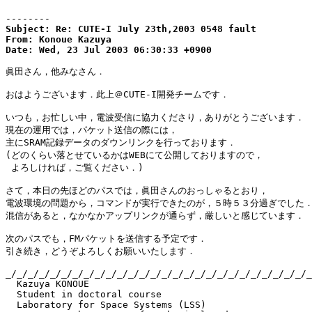
--------
Subject: Re: CUTE-I July 23th,2003 0548 fault

From: Konoue Kazuya

Date: Wed, 23 Jul 2003 06:30:33 +0900
眞田さん，他みなさん．

おはようございます．此上＠CUTE-I開発チームです．

いつも，お忙しい中，電波受信に協力くださり，ありがとうございます．

現在の運用では，パケット送信の際には，

主にSRAM記録データのダウンリンクを行っております．

(どのくらい落とせているかはWEBにて公開しておりますので，

 よろしければ，ご覧ください．)

さて，本日の先ほどのパスでは，眞田さんのおっしゃるとおり，

電波環境の問題から，コマンドが実行できたのが，５時５３分過ぎでした．
混信があると，なかなかアップリンクが通らず，厳しいと感じています．

次のパスでも，FMパケットを送信する予定です．

引き続き，どうぞよろしくお願いいたします．

_/_/_/_/_/_/_/_/_/_/_/_/_/_/_/_/_/_/_/_/_/_/_/_/_/_/_/_
  Kazuya KONOUE

  Student in doctoral course

  Laboratory for Space Systems (LSS)
