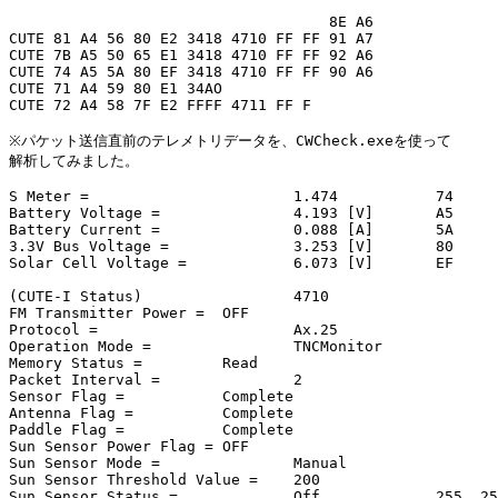
                                    8E A6

CUTE 81 A4 56 80 E2 3418 4710 FF FF 91 A7

CUTE 7B A5 50 65 E1 3418 4710 FF FF 92 A6

CUTE 74 A5 5A 80 EF 3418 4710 FF FF 90 A6

CUTE 71 A4 59 80 E1 34AO

CUTE 72 A4 58 7F E2 FFFF 4711 FF F

※パケット送信直前のテレメトリデータを、CWCheck.exeを使って

解析してみました。

S Meter =                       1.474           74

Battery Voltage =               4.193 [V]       A5

Battery Current =               0.088 [A]       5A

3.3V Bus Voltage =              3.253 [V]       80

Solar Cell Voltage =            6.073 [V]       EF

(CUTE-I Status)                 4710

FM Transmitter Power =  OFF

Protocol =                      Ax.25

Operation Mode =                TNCMonitor

Memory Status =         Read

Packet Interval =               2

Sensor Flag =           Complete

Antenna Flag =          Complete

Paddle Flag =           Complete

Sun Sensor Power Flag = OFF

Sun Sensor Mode =               Manual

Sun Sensor Threshold Value =    200

Sun Sensor Status =             Off             255, 25