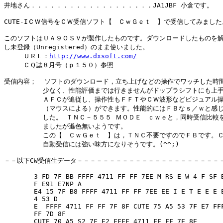
井地さん．．．．．．．．．．．．．．．．．．．JA1JBF 小倉です。

CUTE-IＣＷ信号をＣＷ受信ソフト【　ＣｗＧｅｔ　】で受信してみました。
このソフトはＵＡ９ＯＳＶが製作したものです。ダウンロードしたものを解
し未登録（Unregistered）のまま使いました。　　　　

　　　ＵＲＬ：
http://www.dxsoft.com/
　　　ＣＱ誌８月号（ｐ１５０）参照

受信内容；  ソフトのダウンロード，立ち上げなどの操作でワッチした時間
　　　　　　少なく、性能評価までは行きませんがドップラシフトにも上手
　　　　　　ＡＦＣが追従し、操作性もＦＦＴやＣＷ波形などビジュアル操
　　　　　　（マウスによる）ができます。性能的にはＦＢなｓ／ｗと感じ
　　　　　　した。 ＴＮＣ－５５５ ＭＯＤＥ　ｃｗｅと，同時受信比較を
　　　　　　ましたが遜色無いようです。

　　　　　　この【　ＣｗＧｅｔ　】は，ＴＮＣ不要ですのでＦＢです。Ｃ
　　　　　　自動受信には強い味方になりそうです。(^^;)

－－以下CW受信生データ－－－－－－－－－－－－－－－－－－－－－－－
　　　　 3 FD 7F BB FFFF 4711 FF FF 7EE M RS E W 4 F SF B
　　　　 F E91 E7NP A 

　　　　 E4 15 7F B8 FFFF 4711 FF FF 7EE EE I E T E E E E
　　　　 4 53 D 

　　　　 E  FFFF 4711 FF FF 7F 8F CUTE 75 A5 53 7F E7 FFF
　　　　 FF 7D 8F

　　　　 CUTE 70 A5 S2 7F E2 FFFF 4711 FF FF 7E 8E
