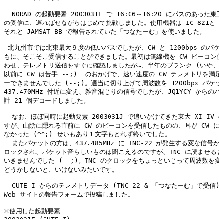
  NORAD の起動要素 2003031E で 16:06～16:20 にパスのあった東工
の受信に、遅ればせながらはじめて挑戦しました。使用機器は IC-821と TN
それと JAMSAT-BB で報告されていた「つなたーむ」を使いました。

 北九州市では北東最大９度の低いパスでしたが、CW と 1200bps のパケ
もに、そこそこ受信することができました。最初は無線機を CW ビーコン側
わせ、テレメトリ送信をすぐに確認しましたが…、半年のブランク (いや、
以前に CW は苦手 --;)  のおかげで、速い速度の CW テレメトリを満足
ーできませんでした (--;)。適当に切り上げて周波数を 1200bps パケッ
437.470MHz 付近に変え、雑音混じりの信号でしたが、JQ1YCY からの
計 21 個デコードしました。

  なお、ほぼ同時に起動要素 2003031J で追いかけてきた東大 XI-IV 
すが、山陰に隠れる直前に CW のビーコンを受信したものの、耳が CW に
なかった (^^;) せいもあり１文字もとれず終いでした。

  またパケットの方は、437.485MHz に TNC-22 が発生する変な信号
ロックされ、パケット音らしいものは聞こえるのですが、TNC に読ませるま
いきませんでした (--;)。TNC のクロックをちょっといじって周波数を変
どうかしないと、いけないみたいです。

  CUTE-I からのテレメトリデータ (TNC-22 & 「つなたーむ」で受信)
Web サイトの報告フォームで投稿しました。

※使用した起動要素
