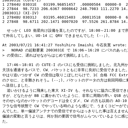
2003031E (CUTE-I)

1 27844U 03031E   03199.96851457  .00000504  00000-0  2
2 27844  98.7233 206.6367 0008642 248.7983 111.2270 14.
2003031J (XI-IV)

1 27848U 03031J   03195.46015403  .00013518  00000-0  6
2 27848  98.6711 202.1471 0007020  97.5526 261.8784 14.
  せっかく LEO 衛星向け設備を直したのですが、18:00～21:00 まで
て外出してしまい、UO-14 に QRV できませんでした (--;)。

At 2003/07/21 16:41:27 Yoshihiro Imaishi 今石良寛 wrote:

>   NORAD の起動要素 2003031E で 16:06～16:20 にパスのあった東
> の受信に、遅ればせながらはじめて挑戦しました。

  17:46～18:01 の CUTE-I のパスにも受信に挑戦しました。北九州
天頂を通過するパスで、CW、パケットともに非常に良好に受信できました。
やはり追いつかず CW の受信は取りこぼしだらけで、1C 合格 FCC Extr
のクセに、と非難されそう… (--;)。パケットのデータの方は前回同様に東
へ送信しました。

  追いかけるように飛来した東大 XI-IV も、それなりに協力に受信でき
すが、どなたかが BB に書かれていたように、非常に周期の早い QSB が
そのせいなのかパケットのデコードは全くダメ、CW の方も以前の AO-10 
フラな信号状態で CW でやっている時のような感じで、うまくコピーができ
んでした。単一偏波アンテナでの受信ですからはっきりした事は言えません
偏波の変動と言うよりは、何か別の要因で信号がふらついているように感じ
た。
