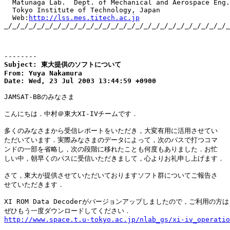
  Matunaga Lab.  Dept. of Mechanical and Aerospace Eng.

  Tokyo Institute of Technology, Japan

  Web:
http://lss.mes.titech.ac.jp
_/_/_/_/_/_/_/_/_/_/_/_/_/_/_/_/_/_/_/_/_/_/_/_/_/_/_/_
--------
Subject: 東大提供のソフトについて

From: Yuya Nakamura

Date: Wed, 23 Jul 2003 13:44:59 +0900
JAMSAT-BBのみなさま

こんにちは．中村＠東大XI-IVチームです．

多くのみなさまから受信レポートをいただき，大変有用に活用させてい

ただいています．実際みなさまのデータによって，次のパスで打つコマ

ンドの一部を省略し，次の段階に移れたことも何度もありました．お忙

しい中，朝早くのパスに受信いただきまして，心よりお礼申し上げます．

さて，東大が提供させていただいておりますソフト群についてご報告さ

せていただきます．

XI ROM Data Decoderがバージョンアップしましたので，ご利用の方は
http://www.space.t.u-tokyo.ac.jp/nlab_gs/xi-iv_operatio