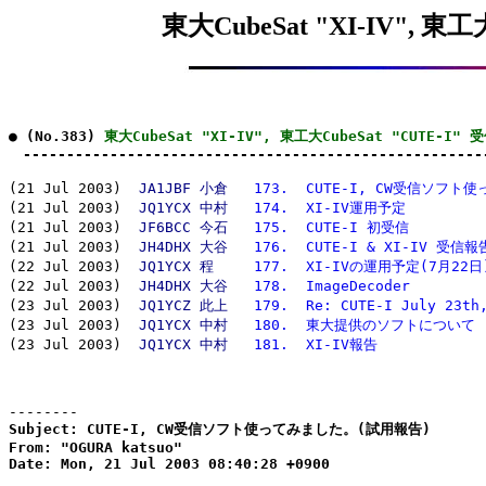
東大CubeSat "XI-IV", 東工
● (No.383) 
東大CubeSat "XI-IV", 東工大CubeSat "CUTE-I"
　-----------------------------------------------------
(21 Jul 2003)  
JA1JBF 小倉
173.  CUTE-I, CW受信ソフ
(21 Jul 2003)  
JQ1YCX 中村
174.  XI-IV運用予定
(21 Jul 2003)  
JF6BCC 今石
175.  CUTE-I 初受信
(21 Jul 2003)  
JH4DHX 大谷
176.  CUTE-I & XI-IV 受信報
(22 Jul 2003)  
JQ1YCX 程　
177.  XI-IVの運用予定(7月22日
(22 Jul 2003)  
JH4DHX 大谷
178.  ImageDecoder
(23 Jul 2003)  
JQ1YCZ 此上
179.  Re: CUTE-I July 23th
(23 Jul 2003)  
JQ1YCX 中村
180.  東大提供のソフトについて
(23 Jul 2003)  
JQ1YCX 中村
181.  XI-IV報告
--------
Subject: CUTE-I, CW受信ソフト使ってみました。(試用報告)

From: "OGURA katsuo"

Date: Mon, 21 Jul 2003 08:40:28 +0900