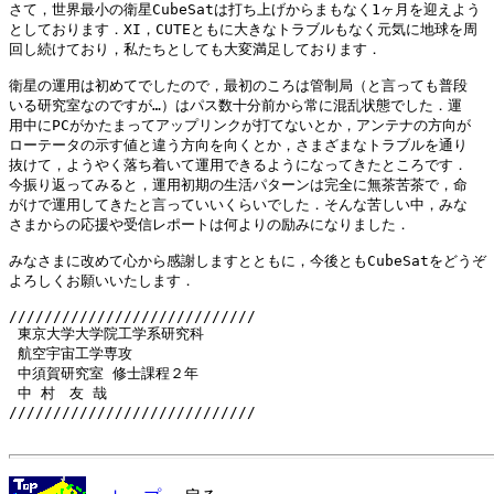
さて，世界最小の衛星CubeSatは打ち上げからまもなく1ヶ月を迎えよう

としております．XI，CUTEともに大きなトラブルもなく元気に地球を周

回し続けており，私たちとしても大変満足しております．

衛星の運用は初めてでしたので，最初のころは管制局（と言っても普段

いる研究室なのですが…）はパス数十分前から常に混乱状態でした．運

用中にPCがかたまってアップリンクが打てないとか，アンテナの方向が

ローテータの示す値と違う方向を向くとか，さまざまなトラブルを通り

抜けて，ようやく落ち着いて運用できるようになってきたところです．

今振り返ってみると，運用初期の生活パターンは完全に無茶苦茶で，命

がけで運用してきたと言っていいくらいでした．そんな苦しい中，みな

さまからの応援や受信レポートは何よりの励みになりました．

みなさまに改めて心から感謝しますとともに，今後ともCubeSatをどうぞ

よろしくお願いいたします．

////////////////////////////

 東京大学大学院工学系研究科

 航空宇宙工学専攻

 中須賀研究室 修士課程２年

 中 村　友 哉

////////////////////////////
