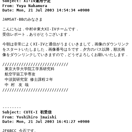
Subject: XI-IV運用予定

From: Yuya Nakamura

Date: Mon, 21 Jul 2003 14:54:34 +0900
JAMSAT-BBのみなさま

こんにちは．中村＠東大XI-IVチームです．

受信レポート，ありがとうございます．

今朝は非常によくXI-IVと通信がうまくいきまして，画像のダウンリンク

をスタートいたしました．画像番号は５です．夕方のパス以降，順次画

像をダウンリンクしていきますので，どうぞよろしくお願いいたします．

////////////////////////////

 東京大学大学院工学系研究科

 航空宇宙工学専攻

 中須賀研究室 修士課程２年

 中 村　友 哉

////////////////////////////

--------
Subject: CUTE-I 初受信

From: Yoshihiro Imaishi

Date: Mon, 21 Jul 2003 16:41:27 +0900
JF6BCC 今石です。
