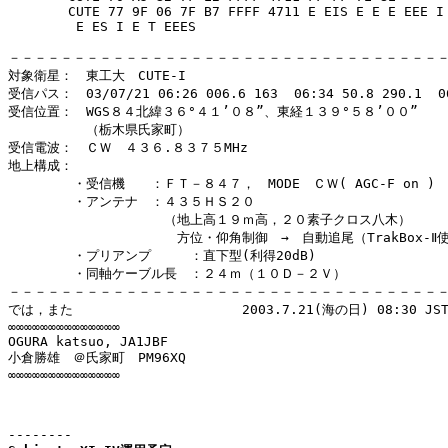
　　　　 CUTE 77 9F 06 7F B7 FFFF 4711 E EIS E E E EEE I 
　　　　  E ES I E T EEES

－－－－－－－－－－－－－－－－－－－－－－－－－－－－－－－－－－
対象衛星：　東工大　CUTE-I

受信パス：　03/07/21 06:26 006.6 163  06:34 50.8 290.1  06
受信位置：　WGS８４北緯３６°４１’０８”、東経１３９°５８’００”

　　　　　　（栃木県氏家町）        

受信電波：　ＣＷ　４３６.８３７５MHz

地上構成：

　　　　　・受信機　　：ＦＴ－８４７，　MODE　ＣＷ( AGC-F on )

　　　　　・アンテナ　：４３５ＨＳ２０

　　　　　　　　　　　　（地上高１９ｍ高，２０素子クロス八木）

　　　　　　　　　　　　　方位・仰角制御　→　自動追尾（TrakBox-Ⅱ使
　　　　　・プリアンプ　　　：直下型(利得20dB)

　　　　　・同軸ケーブル長　：２４ｍ（１０Ｄ－２Ｖ）

－－－－－－－－－－－－－－－－－－－－－－－－－－－－－－－－－－
では，また　　　　　　　　　　　　　2003.7.21(海の日) 08:30 JST
∞∞∞∞∞∞∞∞∞∞∞∞∞∞

OGURA katsuo, JA1JBF

小倉勝雄　＠氏家町　PM96XQ

∞∞∞∞∞∞∞∞∞∞∞∞∞∞

--------