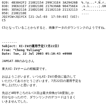
020: 4B3842F2 210E2154 299C31E4 3A29426B  %.!y...*.N.r.
030: 39E631E7 210D210E 217639AB 904756E4  .s.s.....;.UH
040: 3D562116 210D210E 21102110 21132113  .+...........
050: 210E210E                             ....         
JQ1YCW>JQ1YCX [21-Jul-03  17:59:03] (UI):

C5

C5となっていることからすると、画像データのダウンリンクのようですね。
--------
Subject: XI-IVの運用予定(7月22日)

From: "Cheng Yuliang"

Date: Tue, 22 Jul 2003 05:10:43 +0900
JAMSAT-BBのみなさん

東大XI-IVチームの程毓梁です。

おはようございます。いつもXI-IVの受信に協力して

いただいてありがとうございます。7月22日の運用予定を

申し上げたいと思います。

先ほど4時半ごろの1パス目は最大仰角が10度強しか

行かなかったので、ダウンリンクのデコードはうまく

いきませんでした。
