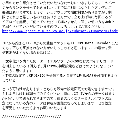
小田の方から紹介させていただいたつなたーむにつきましても，このペー

ジからリンクを張っておきました．すでにご利用になられた方，何かご

要望はありますでしょうか．シェアウェアで機能制限がありますが，制

限はそれほど厳しいものではありませんので，立ち上げ時に毎回出るダ

イアログを無視して使っていただいて構いません．詳しい使い方をWeb上

http://www.space.t.u-tokyo.ac.jp/cubesat2/tunaterm/inde
'H'から始まるXI-IVからの受信パケットをXI ROM Data Decoderに入
ても，正しく変換されない方がいらっしゃると思います．この場合，受

信状況がよくない場合を除けば，

・文字化けを防ぐため，ターミナルソフトが0x00などのバイナリコード

を消去している（例えば，秀Termの初期設定などはそのようになってい

たように思います）

・TNCの設定で，CR(0x0D)を受信すると自動でLF(0x0A)を付加するよう
している

という可能性があります．どちらも設備の設定変更で対処できますので，

もしよろしければ調べてみてください．特に，XI-IVからのデータは多く

がバイナリで送られてきますので，前者のようなターミナルソフトの設

定になっている方のデータは解析が困難になってしまいます．ぜひ設定

を変更していただくようお願いいたします．

////////////////////////////
