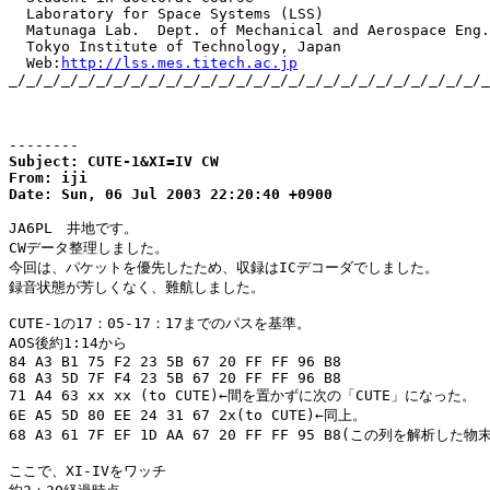
  Laboratory for Space Systems (LSS)

  Matunaga Lab.  Dept. of Mechanical and Aerospace Eng.

  Tokyo Institute of Technology, Japan

  Web:
http://lss.mes.titech.ac.jp
_/_/_/_/_/_/_/_/_/_/_/_/_/_/_/_/_/_/_/_/_/_/_/_/_/_/_/_
--------
Subject: CUTE-1&XI=IV CW

From: iji

Date: Sun, 06 Jul 2003 22:20:40 +0900
JA6PL　井地です。

CWデータ整理しました。

今回は、パケットを優先したため、収録はICデコーダでしました。

録音状態が芳しくなく、難航しました。

CUTE-1の17：05-17：17までのパスを基準。

AOS後約1:14から

84 A3 B1 75 F2 23 5B 67 20 FF FF 96 B8

68 A3 5D 7F F4 23 5B 67 20 FF FF 96 B8

71 A4 63 xx xx (to CUTE)←間を置かずに次の「CUTE」になった。

6E A5 5D 80 EE 24 31 67 2x(to CUTE)←同上。

68 A3 61 7F EF 1D AA 67 20 FF FF 95 B8(この列を解析した物末
ここで、XI-IVをワッチ
