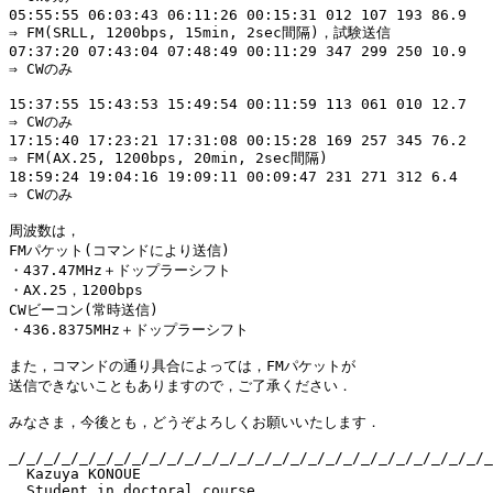
05:55:55 06:03:43 06:11:26 00:15:31 012 107 193 86.9

⇒ FM(SRLL, 1200bps, 15min, 2sec間隔)，試験送信

07:37:20 07:43:04 07:48:49 00:11:29 347 299 250 10.9

⇒ CWのみ

15:37:55 15:43:53 15:49:54 00:11:59 113 061 010 12.7

⇒ CWのみ

17:15:40 17:23:21 17:31:08 00:15:28 169 257 345 76.2

⇒ FM(AX.25, 1200bps, 20min, 2sec間隔)

18:59:24 19:04:16 19:09:11 00:09:47 231 271 312 6.4

⇒ CWのみ

周波数は，

FMパケット(コマンドにより送信)

・437.47MHz＋ドップラーシフト

・AX.25，1200bps

CWビーコン(常時送信)

・436.8375MHz＋ドップラーシフト

また，コマンドの通り具合によっては，FMパケットが

送信できないこともありますので，ご了承ください．

みなさま，今後とも，どうぞよろしくお願いいたします．

_/_/_/_/_/_/_/_/_/_/_/_/_/_/_/_/_/_/_/_/_/_/_/_/_/_/_/_
  Kazuya KONOUE

  Student in doctoral course
