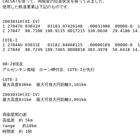
CALSATを使って、両衛星の位置状況を探ってみました。

使用した軌道要素は下記のものです。

2003031H(XI-IV)

1 27847U 03031H   03183.97426148  .00031980  00000-0  1
2 27847  98.7106 190.9135 0017215 330.6038  29.4186 14.
CUTE-I

1 27844U 03031E   03182.84668125  .00000169  00000-0  1
2 27844  98.7249 189.7465 0008818 303.3978  56.6418 14.
08:28現在

アルゼンチン南端　ホーン岬付近、CUTE-Iが先行

CUTE-I

最大高度836km  最大可視大円距離3,101km

2003031H(XI-IV)

最大高度831km  最大可視大円距離3,091km

両衛星間の差

高低差　約 5km

range   約10km

時間差　約 1秒
