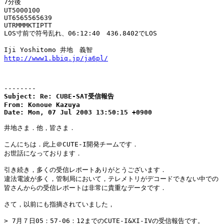
7分後

UT5000100

UT6565565639

UTRMMMKTIPTT

LOS寸前で符号乱れ、06:12:40　436.8402でLOS

http://www1.bbiq.jp/ja6pl/
--------
Subject: Re: CUBE-SAT受信報告

From: Konoue Kazuya

Date: Mon, 07 Jul 2003 13:50:15 +0900
井地さま．他，皆さま．

こんにちは．此上＠CUTE-I開発チームです．

お世話になっております．

引き続き，多くの受信レポートありがとうございます．

違法電波が多く，管制局において，テレメトリがデコードできない中での

皆さんからの受信レポートは非常に貴重なデータです．

さて，以前にも指摘されていました，

> 7月７日05：57-06：12までのCUTE-I&XI-IVの受信報告です。
