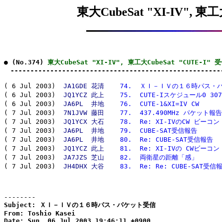
東大CubeSat "XI-IV", 東
● (No.374) 
東大CubeSat "XI-IV", 東工大CubeSat "CUTE-I"
　-----------------------------------------------------
( 6 Jul 2003)  
JA1GDE 花清
 74.  ＸＩ－ＩＶの１６時パス・
( 6 Jul 2003)  
JQ1YCZ 此上
 75.  CUTE-Iスケジュール0 307
( 6 Jul 2003)  
JA6PL  井地
 76.  CUTE-1&XI=IV CW
( 7 Jul 2003)  
7N1JVW 藤田
 77.  437.490MHz パケット報告
( 7 Jul 2003)  
JQ1YCX 大石
 78.  Re: XI-IVのCW ビーコン
( 7 Jul 2003)  
JA6PL  井地
 79.  CUBE-SAT受信報告
( 7 Jul 2003)  
JA6PL  井地
 80.  Re: CUBE-SAT受信報告
( 7 Jul 2003)  
JQ1YCZ 此上
 81.  Re: XI-IVの CWビーコン
( 7 Jul 2003)  
JA7JZS 芝山
 82.  両衛星の距離「感」
( 7 Jul 2003)  
JH4DHX 大谷
 83.  Re: Re: CUBE-SAT受信
--------
Subject: ＸＩ－ＩＶの１６時パス・パケット受信

From: Toshio Kasei

Date: Sun, 06 Jul 2003 19:46:11 +0900