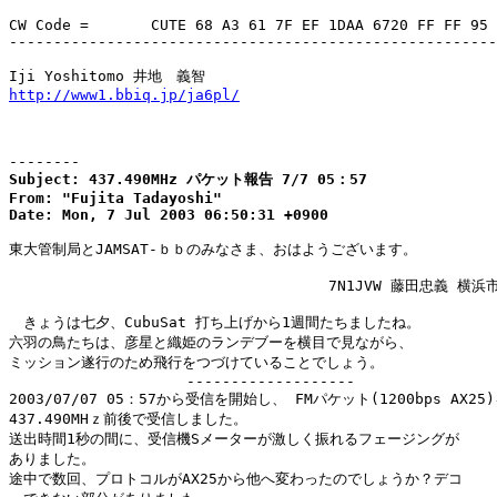
CW Code = 	CUTE 68 A3 61 7F EF 1DAA 6720 FF FF 95 B8

-------------------------------------------------------
http://www1.bbiq.jp/ja6pl/
--------
Subject: 437.490MHz パケット報告 7/7 05：57

From: "Fujita Tadayoshi"

Date: Mon, 7 Jul 2003 06:50:31 +0900
東大管制局とJAMSAT-ｂｂのみなさま、おはようございます。

                                    7N1JVW 藤田忠義 横浜
　きょうは七夕、CubuSat 打ち上げから1週間たちましたね。

六羽の鳥たちは、彦星と織姫のランデブーを横目で見ながら、

ミッション遂行のため飛行をつづけていることでしょう。

                    -------------------

2003/07/07 05：57から受信を開始し、 FMパケット(1200bps AX25)
437.490MHｚ前後で受信しました。

送出時間1秒の間に、受信機Sメーターが激しく振れるフェージングが

ありました。

途中で数回、プロトコルがAX25から他へ変わったのでしょうか？デコ
