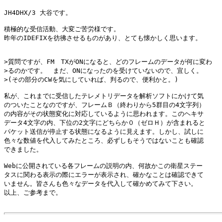
JH4DHX/3 大谷です。

積極的な受信活動、大変ご苦労様です。

昨年のIDEFIXを彷彿させるものがあり、とても懐かしく思います。

>質問ですが、FM　TXがONになると、どのフレームのデータが何に変わ

>るのかです。　まだ、ONになったのを受けていないので、宜しく。

>(その部分のCWを気にしていれば、判るので、便利かと。)

私が、これまでに受信したテレメトリデータを解析ソフトにかけて気

のついたことなのですが、フレームＢ（終わりから5群目の4文字列）

の内容がその状態変化に対応しているように思われます。このヘキサ

データ4文字の内、下位の2文字にどちらか０（ゼロＨ）が含まれると

パケット送信が停止する状態になるように見えます。しかし、試しに

色々な数値を代入してみたところ、必ずしもそうではないことも確認

できました。

Webに公開されている各フレームの説明の内、何故かこの衛星ステー

タスに関わる表示の際にエラーが表示され、確かなことは確認できて

いません。皆さんも色々なデータを代入して確かめてみて下さい。

以上、ご参考まで。
