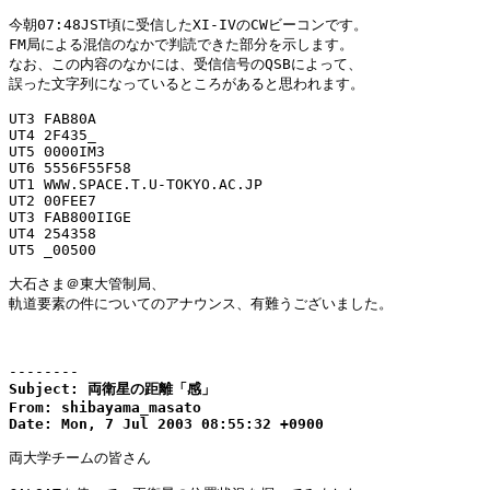
今朝07:48JST頃に受信したXI-IVのCWビーコンです。

FM局による混信のなかで判読できた部分を示します。

なお、この内容のなかには、受信信号のQSBによって、

誤った文字列になっているところがあると思われます。

UT3 FAB80A

UT4 2F435_

UT5 0000IM3

UT6 5556F55F58

UT1 WWW.SPACE.T.U-TOKYO.AC.JP

UT2 00FEE7

UT3 FAB800IIGE

UT4 254358

UT5 _00500

大石さま＠東大管制局、

軌道要素の件についてのアナウンス、有難うございました。

--------
Subject: 両衛星の距離「感」

From: shibayama_masato

Date: Mon, 7 Jul 2003 08:55:32 +0900
両大学チームの皆さん
