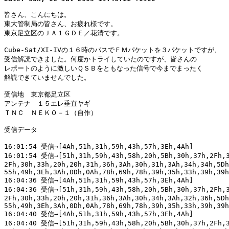
皆さん、こんにちは。

東大管制局の皆さん、お疲れ様です。

東京足立区のＪＡ１ＧＤＥ／花清です。

Cube-Sat/XI-IVの１６時のパスでＦＭパケットを３パケットですが、

受信解読できました。何度かトライしていたのですが、皆さんの

レポートのように激しいＱＳＢをともなった信号で今までまったく

解読できていませんでした。

受信地　東京都足立区

アンテナ　１５エレ垂直ヤギ

ＴＮＣ　ＮＥＫＯ－１（自作）

受信データ

16:01:54 受信→[4Ah,51h,31h,59h,43h,57h,3Eh,4Ah]

16:01:54 受信→[51h,31h,59h,43h,58h,20h,5Bh,30h,37h,2Fh,3
2Fh,30h,33h,20h,20h,31h,36h,3Ah,30h,31h,3Ah,34h,34h,5Dh
55h,49h,3Eh,3Ah,0Dh,0Ah,78h,69h,78h,39h,35h,33h,39h,39h
16:04:36 受信→[4Ah,51h,31h,59h,43h,57h,3Eh,4Ah]

16:04:36 受信→[51h,31h,59h,43h,58h,20h,5Bh,30h,37h,2Fh,3
2Fh,30h,33h,20h,20h,31h,36h,3Ah,30h,34h,3Ah,32h,36h,5Dh
55h,49h,3Eh,3Ah,0Dh,0Ah,78h,69h,78h,39h,35h,33h,39h,39h
16:04:40 受信→[4Ah,51h,31h,59h,43h,57h,3Eh,4Ah]

16:04:40 受信→[51h,31h,59h,43h,58h,20h,5Bh,30h,37h,2Fh,3