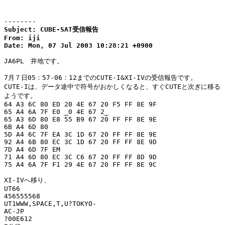
--------
Subject: CUBE-SAT受信報告

From: iji

Date: Mon, 07 Jul 2003 10:28:21 +0900
JA6PL　井地です。

7月７日05：57-06：12までのCUTE-I&XI-IVの受信報告です。

CUTE-Iは、データ途中で符号がおかしくなると、すぐCUTEと次ぎに移る

ようです。

64 A3 6C 80 ED 20 4E 67 20 F5 FF 8E 9F

65 A4 6A 7F E0 _0 4E 67 2_

65 A3 6D 80 E8 55 B9 67 20 FF FF 8E 9E

6B A4 6D 80

5D A4 6C 7F EA 3C 1D 67 20 FF FF 8E 9E

92 A4 6B 80 EC 3C 1D 67 20 FF FF 8E 9D

7D A4 6D 7F EM

71 A4 6D 80 EC 3C C6 67 20 FF FF 8D 9D

75 A4 6A 7F F1 29 4E 67 20 FF FF 8E 9C

XI-IVへ移り、

UT66

456555568

UT1WWW,SPACE,T,U?TOKYO-

AC-JP

?00E612
