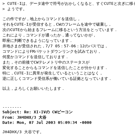
> CUTE-Iは、データ途中で符号がおかしくなると、すぐCUTEと次ぎに移る
> ようです。

この件ですが，地上からコマンドを送信し，

それをCUTE-Iが受信すると，CWのフレームを途中で破棄し，

次のCUTEから始まるフレームに移るという方法をとっています．

これにより，コマンドが通ったか，通ってないかが，

即座に判断できるようになっています．

井地さまが受信された，7/7 05：57-06：12のパスでは，

コマンドによりFMパケットダウンリンクを試みており，

何度かコマンドを送信しております．

また，その前後でCWテレメトリ中のステータスが

変化することからもコマンドを送信したことが分かります．

特に，CUTE-Iに異常が発生しているということはなく，

逆に正しくコマンド受信系が働いている証拠となっています．

以上，よろしくお願いいたします．

--------
Subject: Re: XI-IVの CWビーコン

From: JH4DHX/3 大谷

Date: Mon, 07 Jul 2003 05:09:34 -0000
JH4DHX/3 大谷です。
