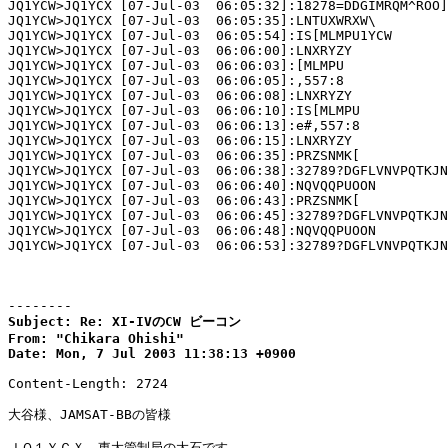
JQ1YCW>JQ1YCX [07-Jul-03  06:05:32]:18278=DDGIMRQM^ROO]

JQ1YCW>JQ1YCX [07-Jul-03  06:05:35]:LNTUXWRXW\

JQ1YCW>JQ1YCX [07-Jul-03  06:05:54]:IS[MLMPU1YCW

JQ1YCW>JQ1YCX [07-Jul-03  06:06:00]:LNXRYZY

JQ1YCW>JQ1YCX [07-Jul-03  06:06:03]:[MLMPU

JQ1YCW>JQ1YCX [07-Jul-03  06:06:05]:,557:8

JQ1YCW>JQ1YCX [07-Jul-03  06:06:08]:LNXRYZY

JQ1YCW>JQ1YCX [07-Jul-03  06:06:10]:IS[MLMPU

JQ1YCW>JQ1YCX [07-Jul-03  06:06:13]:e#,557:8

JQ1YCW>JQ1YCX [07-Jul-03  06:06:15]:LNXRYZY

JQ1YCW>JQ1YCX [07-Jul-03  06:06:35]:PRZSNMK[

JQ1YCW>JQ1YCX [07-Jul-03  06:06:38]:32789?DGFLVNVPQTKJN
JQ1YCW>JQ1YCX [07-Jul-03  06:06:40]:NQVQQPUOON

JQ1YCW>JQ1YCX [07-Jul-03  06:06:43]:PRZSNMK[

JQ1YCW>JQ1YCX [07-Jul-03  06:06:45]:32789?DGFLVNVPQTKJN
JQ1YCW>JQ1YCX [07-Jul-03  06:06:48]:NQVQQPUOON

JQ1YCW>JQ1YCX [07-Jul-03  06:06:53]:32789?DGFLVNVPQTKJN
--------
Subject: Re: XI-IVのCW ビーコン

From: "Chikara Ohishi"

Date: Mon, 7 Jul 2003 11:38:13 +0900
Content-Length: 2724

大谷様、JAMSAT-BBの皆様

ＪＱ１ＹＣＸ　東大管制局の大石です。
