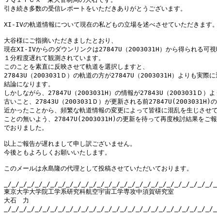
引き続き多数の受信レポートをいただきありがとうございます。

XI-IVの軌道情報について現在の私どもの立場を述べさせていただきます。
大谷様にご指摘いただきましたとおり、

現在XI-IVからのダウンリンクは27847U（2003031H）から得られる可視
１分程度遅れて観測されています。

このことを素直に反映させて軌道を選択しますと、

27843U（2003031Ｄ）の軌道の方が27847U（2003031H）よりも実際
結論になります。

しかしながら、27847U（2003031H）の情報が27843U（2003031Ｄ）
古いこと、27843U（2003031Ｄ）が更新される前27847U(2003031H)
近かったことから、頻繁な軌道情報の変更によって皆様に混乱を生じさせて
ことの無いよう、27847U(2003031H)の更新を待って再度検討結果をご報
でおりました。

以上ご報告が遅れまして申し訳ございません。

今後ともよろしくお願いいたします。

このメールは永島隆の代理として投稿させていただいております。

_/_/_/_/_/_/_/_/_/_/_/_/_/_/_/_/_/_/_/_/_/_/_/_/_/_/_/_
東京大学大学院工学系研究科航空宇宙工学専攻中須賀研究室

大石　力

_/_/_/_/_/_/_/_/_/_/_/_/_/_/_/_/_/_/_/_/_/_/_/_/_/_/_/_