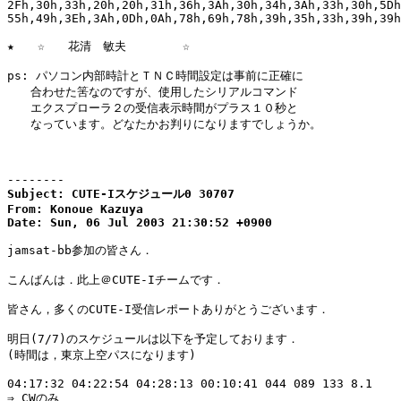
2Fh,30h,33h,20h,20h,31h,36h,3Ah,30h,34h,3Ah,33h,30h,5Dh
55h,49h,3Eh,3Ah,0Dh,0Ah,78h,69h,78h,39h,35h,33h,39h,39h
★　　☆　　花清　敏夫　　　   ☆

ps: パソコン内部時計とＴＮＣ時間設定は事前に正確に

　　合わせた筈なのですが、使用したシリアルコマンド

　　エクスプローラ２の受信表示時間がプラス１０秒と

　　なっています。どなたかお判りになりますでしょうか。

--------
Subject: CUTE-Iスケジュール0 30707

From: Konoue Kazuya

Date: Sun, 06 Jul 2003 21:30:52 +0900
jamsat-bb参加の皆さん．

こんばんは．此上＠CUTE-Iチームです．

皆さん，多くのCUTE-I受信レポートありがとうございます．

明日(7/7)のスケジュールは以下を予定しております．

(時間は，東京上空パスになります)

04:17:32 04:22:54 04:28:13 00:10:41 044 089 133 8.1

⇒ CWのみ
