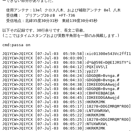
ーできない部分がありました。

　使用アンテナ：13el クロス八木、および補助アンテナ 8el 八木

　受信機：　プリアンプ20ｄB　+FT-736

　受信地点：北緯35度30分31秒　東経139度30分45秒

以下その記録です。30行余りです、長文ご容赦。

(ここではタイムスタンプおよび英数半角部を一部のみ掲載します.)

cmd:passa on

JQ1YCW>JQ1YCX [07-Jul-03  05:59:58]:xic01300e543Vc2ffI1

JQ1YCW>JQ1YCX [07-Jul-03  06:03:09]:

JQ1YCW>JQ1YCX [07-Jul-03  06:03:58]:d*&@59E=D@EIJRSTY^i

JQ1YCW>JQ1YCX [07-Jul-03  06:04:12]:PQX[UVS\I

JQ1YCW>JQ1YCX [07-Jul-03  06:04:15]:yp227

JQ1YCW>JQ1YCX [07-Jul-03  06:04:24]:GDGD@B>Bvnga.#

JQ1YCW>JQ1YCX [07-Jul-03  06:04:33]:GDGD@B>Bvnga.#

JQ1YCW>JQ1YCX [07-Jul-03  06:04:38]:IDKEEDDGAAwqjd

JQ1YCW>JQ1YCX [07-Jul-03  06:04:40]:GDGD@B>Bvnga.#

JQ1YCW>JQ1YCX [07-Jul-03  06:04:43]:CBHFKEB@AC@A

JQ1YCW>JQ1YCX [07-Jul-03  06:04:45]:IDKEEDDGAAwqjd

JQ1YCW>JQ1YCX [07-Jul-03  06:05:15]:HKRKMJMK

JQ1YCW>JQ1YCX [07-Jul-03  06:05:17]:18278=DDGIMRQM^ROO]

JQ1YCW>JQ1YCX [07-Jul-03  06:05:20]:LNTUXWRXW\

JQ1YCW>JQ1YCX [07-Jul-03  06:05:22]:HKRKMJMK

JQ1YCW>JQ1YCX [07-Jul-03  06:05:25]:18278=DDGIMRQM^ROO]

JQ1YCW>JQ1YCX [07-Jul-03  06:05:27]:NTUXWRXW\

JQ1YCW>JQ1YCX [07-Jul-03  06:05:30]:HKRKMJMK
