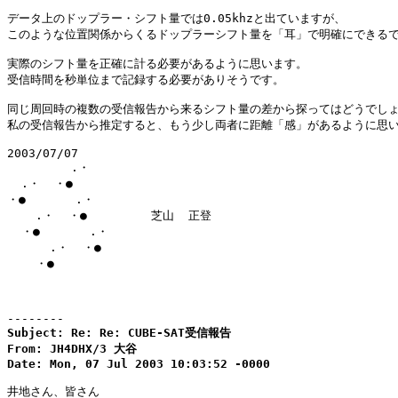
データ上のドップラー・シフト量では0.05khzと出ていますが、

このような位置関係からくるドップラーシフト量を「耳」で明確にできるで
実際のシフト量を正確に計る必要があるように思います。

受信時間を秒単位まで記録する必要がありそうです。

同じ周回時の複数の受信報告から来るシフト量の差から探ってはどうでしょ
私の受信報告から推定すると、もう少し両者に距離「感」があるように思い
2003/07/07

         .・

  .・  ・●

・●       .・

    .・  ・●         芝山  正登

  ・●       .・      

      .・  ・●

    ・●

--------
Subject: Re: Re: CUBE-SAT受信報告

From: JH4DHX/3 大谷

Date: Mon, 07 Jul 2003 10:03:52 -0000
井地さん、皆さん
