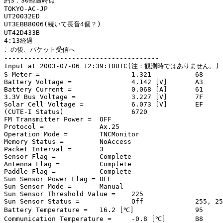
約3：30経過時点

TOKYO-AC-JP

UT20032ED

UT3EBB8006(続いて長音4個？)

UT42D433B

4:13経過

この後、パケット受信へ

---------------------------------------

Input at 2003-07-06 12:39:10UTC(注：観測時ではありません。)

S Meter =			1.321		68

Battery Voltage =		4.142 [V]	A3

Battery Current =		0.068 [A]	61

3.3V Bus Voltage =		3.227 [V]	7F

Solar Cell Voltage =		6.073 [V]	EF

(CUTE-I Status)			6720

FM Transmitter Power =	OFF

Protocol =		Ax.25

Operation Mode =	TNCMonitor

Memory Status =		NoAccess

Packet Interval =	3

Sensor Flag =		Complete

Antenna Flag =		Complete

Paddle Flag =		Complete

Sun Sensor Power Flag =	OFF

Sun Sensor Mode =	Manual

Sun Sensor Threshold Value =	225

Sun Sensor Status =		Off		255, 255

Battery Temperature =	16.2 [℃]		95

Communication Temperature =	-0.8 [℃]	B8
