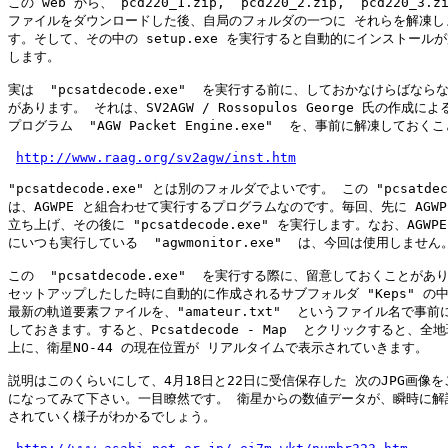
この web から、 pcd220_1.zip,  pcd220_2.zip,  pcd220_3.z
ファイルをダウンロードした後、自局のフォルダの一つに それらを解凍しま
す。そして、その中の setup.exe を実行すると自動的にインストールが
します。

実は  "pcsatdecode.exe"  を実行する前に、しておかなけらばならな
があります。 それは、SV2AGW / Rossopulos George 氏の作成による 
プログラム  "AGW Packet Engine.exe"  を、事前に解凍しておくこ
http://www.raag.org/sv2agw/inst.htm
"pcsatdecode.exe" とは別のフォルダでよいです。 この "pcsatdecod
は、AGWPE と組合わせて実行するプログラムなのです。毎回、先に AGWPE
立ち上げ、その後に "pcsatdecode.exe" を実行します。なお、AGWPE
にいつも実行している  "agwmonitor.exe"  は、今回は使用しません。
この  "pcsatdecode.exe"  を実行する際に、留意しておくことがあり
セットアップしたした時に自動的に作成されるサブフォルダ "Keps" の中
最新の軌道要素ファイルを、"amateur.txt"  というファイル名で事前に
しておきます。すると、Pcsatdecode - Map  とクリックすると、全地
上に、衛星NO-44 の現在位置が リアルタイムで表示されていきます。

説明はこのくらいにして、4月18日と22日に受信保存した 次のJPG画像をご
になってみて下さい。一目瞭然です。 衛星からの数値データが、瞬時に解読
されていく様子がわかるでしょう。
