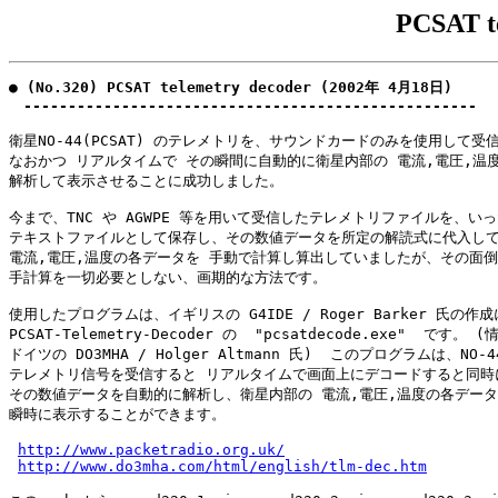
PCSAT t
● (No.320) PCSAT telemetry decoder (2002年 4月18日)

　---------------------------------------------------
衛星NO-44(PCSAT) のテレメトリを、サウンドカードのみを使用して受信
なおかつ リアルタイムで その瞬間に自動的に衛星内部の 電流,電圧,温度
解析して表示させることに成功しました。

今まで、TNC や AGWPE 等を用いて受信したテレメトリファイルを、いっ
テキストファイルとして保存し、その数値データを所定の解読式に代入して
電流,電圧,温度の各データを 手動で計算し算出していましたが、その面倒
手計算を一切必要としない、画期的な方法です。

使用したプログラムは、イギリスの G4IDE / Roger Barker 氏の作成
PCSAT-Telemetry-Decoder の  "pcsatdecode.exe"  です。 
ドイツの DO3MHA / Holger Altmann 氏)  このプログラムは、NO-4
テレメトリ信号を受信すると リアルタイムで画面上にデコードすると同時に
その数値データを自動的に解析し、衛星内部の 電流,電圧,温度の各データ
瞬時に表示することができます。

http://www.packetradio.org.uk/
http://www.do3mha.com/html/english/tlm-dec.htm