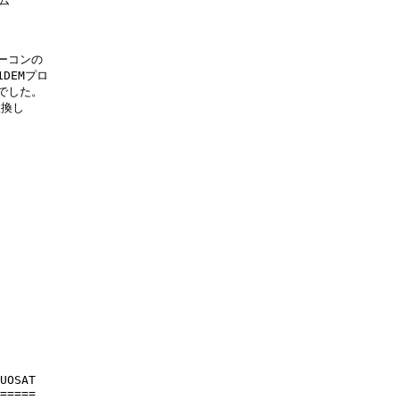


ーコンの

DEMプロ

でした。

換し

UOSAT

=====
