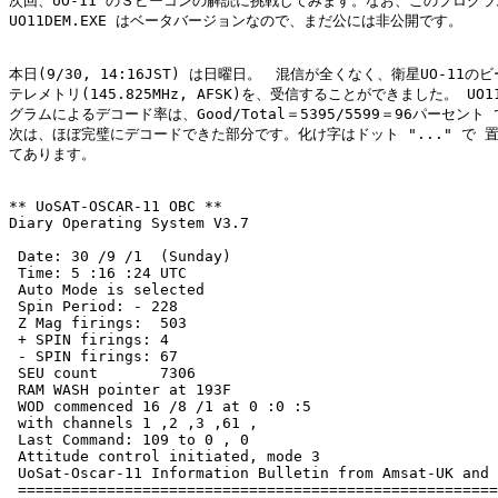
次回、UO-11 のＳビーコンの解読に挑戦してみます。なお、このプログラム
UO11DEM.EXE はベータバージョンなので、まだ公には非公開です。

本日(9/30, 14:16JST) は日曜日。　混信が全くなく、衛星UO-11のビ
テレメトリ(145.825MHz, AFSK)を、受信することができました。 UO11
グラムによるデコード率は、Good/Total＝5395/5599＝96パーセント 
次は、ほぼ完璧にデコードできた部分です。化け字はドット "..." で 置
てあります。

** UoSAT-OSCAR-11 OBC ** 

Diary Operating System V3.7

 Date: 30 /9 /1  (Sunday)

 Time: 5 :16 :24 UTC

 Auto Mode is selected

 Spin Period: - 228 

 Z Mag firings:  503 

 + SPIN firings: 4 

 - SPIN firings: 67 

 SEU count       7306 

 RAM WASH pointer at 193F 

 WOD commenced 16 /8 /1 at 0 :0 :5 

 with channels 1 ,2 ,3 ,61 ,

 Last Command: 109 to 0 , 0

 Attitude control initiated, mode 3 

 UoSat-Oscar-11 Information Bulletin from Amsat-UK and 
 ======================================================