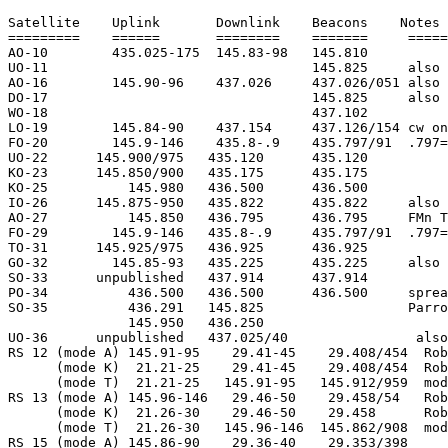
Satellite    Uplink       Downlink    Beacons    Notes

=========    ======       ========    =======     =====

AO-10        435.025-175  145.83-98   145.810

UO-11                                 145.825     also 
AO-16        145.90-96    437.026     437.026/051 also 
DO-17                                 145.825     also 
WO-18                                 437.102

LO-19        145.84-90    437.154     437.126/154 cw on
FO-20        145.9-146    435.8-.9    435.797/91  .797=
UO-22      145.900/975   435.120      435.120

KO-23      145.850/900   435.175      435.175

KO-25          145.980   436.500      436.500

IO-26      145.875-950   435.822      435.822     also 
AO-27          145.850   436.795      436.795     FMn T
FO-29        145.9-146   435.8-.9     435.797/91  .797=
TO-31      145.925/975   436.925      436.925

GO-32        145.85-93   435.225      435.225     also 
SO-33      unpublished   437.914      437.914

PO-34          436.500   436.500      436.500     sprea
SO-35          436.291   145.825                  Parro
               145.950   436.250

UO-36      unpublished   437.025/40                also
RS 12 (mode A) 145.91-95    29.41-45    29.408/454  Rob
      (mode K)  21.21-25    29.41-45    29.408/454  Rob
      (mode T)  21.21-25   145.91-95   145.912/959  mod
RS 13 (mode A) 145.96-146   29.46-50    29.458/54   Rob
      (mode K)  21.26-30    29.46-50    29.458      Rob
      (mode T)  21.26-30   145.96-146  145.862/908  mod
RS 15 (mode A) 145.86-90    29.36-40    29.353/398
