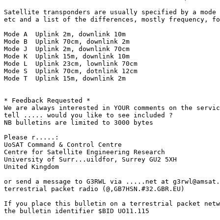
Satellite transponders are usually specified by a mode 
etc and a list of the differences, mostly frequency, fo
Mode A  Uplink 2m, downlink 10m

Mode B  Uplink 70cm, downlink 2m

Mode J  Uplink 2m, downlink 70cm

Mode K  Uplink 15m, downlink 10m

Mode L  Uplink 23cm, lownlink 70cm

Mode S  Uplink 70cm, dotnlink 12cm

Mode T  Uplink 15m, downlink 2m

* Feedback Requested *

We are always interested in YOUR comments on the servic
tell ..... would you like to see included ?

NB bulletins are limited to 3000 bytes

Please r.....:

UoSAT Command & Control Centre

Centre for Satellite Engineering Research

University of Surr...uildfor, Surrey GU2 5XH

United Kingdom

or send a message to G3RWL via .....net at g3rwl@amsat.
terrestrial packet radio (@,GB7HSN.#32.GBR.EU)

If you place this bulletin on a terrestrial packet netw
the bulletin identifier $BID UO11.115
