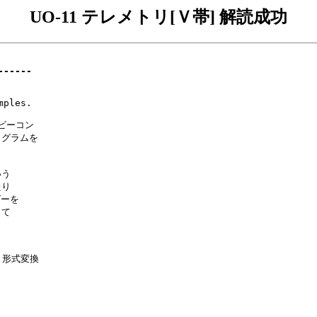
UO-11 テレメトリ[Ｖ帯] 解読成功
------
ples.

ビーコン

ログラムを

う

り

ーを

て

 形式変換
