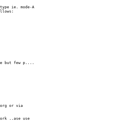
type ie. mode-A

llows:

e but few p....

org or via

ork ..ase use
