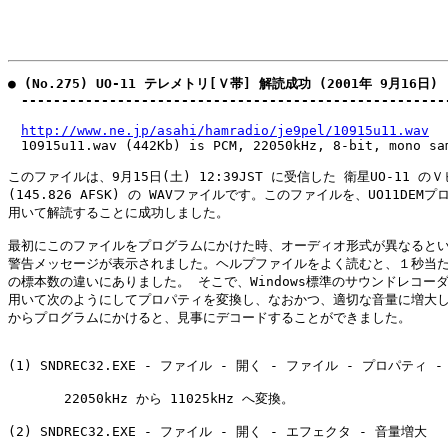
● (No.275) UO-11 テレメトリ[Ｖ帯] 解読成功 (2001年 9月16日)

　-----------------------------------------------------
http://www.ne.jp/asahi/hamradio/je9pel/10915u11.wav
　10915u11.wav (442Kb) is PCM, 22050kHz, 8-bit, mono sam
このファイルは、9月15日(土) 12:39JST に受信した 衛星UO-11 のＶ
(145.826 AFSK) の WAVファイルです。このファイルを、UO11DEMプ
用いて解読することに成功しました。

最初にこのファイルをプログラムにかけた時、オーディオ形式が異なるとい
警告メッセージが表示されました。ヘルプファイルをよく読むと、１秒当た
の標本数の違いにありました。 そこで、Windows標準のサウンドレコーダ
用いて次のようにしてプロパティを変換し、なおかつ、適切な音量に増大し
からプログラムにかけると、見事にデコードすることができました。

(1) SNDREC32.EXE - ファイル - 開く - ファイル - プロパティ -
       22050kHz から 11025kHz へ変換。

(2) SNDREC32.EXE - ファイル - 開く - エフェクタ - 音量増大
