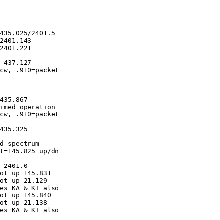
435.025/2401.5

2401.143

2401.221

 437.127

cw, .910=packet

435.867

imed operation

cw, .910=packet

435.325

d spectrum

t=145.825 up/dn

 2401.0

ot up 145.831

ot up 21.129

es KA & KT also

ot up 145.840

ot up 21.138

es KA & KT also
