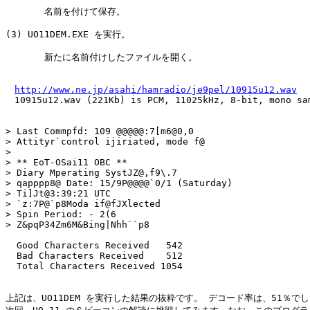
       名前を付けて保存。

(3) UO11DEM.EXE を実行。

       新たに名前付けしたファイルを開く。

http://www.ne.jp/asahi/hamradio/je9pel/10915u12.wav
　10915u12.wav (221Kb) is PCM, 11025kHz, 8-bit, mono sam
> Last Commpfd: 109 @@@@@:7[m6@0,0 

> Attityr`control ijiriated, mode f@ 

> 

> ** EoT-OSai11 OBC ** 

> Diary Mperating SystJZ@,f9\.7

> qapppp8@ Date: 15/9P@@@@`0/1 (Saturday)

> Ti]Jt@3:39:21 UTC

> `z:7P@`p8Moda if@fJXlected

> Spin Period: - 2(6 

> Z&pqP34Zm6M&Bing|Nhh``p8

  Good Characters Received   542

  Bad Characters Received    512

  Total Characters Received 1054

上記は、UO11DEM を実行した結果の抜粋です。 デコード率は、51％でし