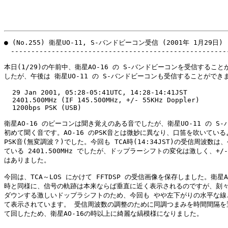
● (No.255) 衛星UO-11, S-バンドビーコン受信 (2001年 1月29日)

　------------------------------------------------------
本日(1/29)の午前中、衛星AO-16 の S-バンドビーコンを受信することが
したが、午後は 衛星UO-11 の S-バンドビーコンも受信することができま
  29 Jan 2001, 05:28-05:41UTC, 14:28-14:41JST

  2401.500MHz (IF 145.500MHz, +/- 55KHz Doppler)

  1200bps PSK (USB)

衛星AO-16 のビーコンは聞き覚えのある音でしたが、衛星UO-11 の S-バ
初めて聞く音です。AO-16 のPSK音とは微妙に異なり、口笛を吹いている
PSK音(無変調波？)でした。今回も TCA時(14:34JST)の受信周波数は、
ている 2401.500MHz でしたが、ドップラーシフトの変化は激しく、+/- 5
はありました。

今回は、TCA～LOS にかけて FFTDSP の受信画像を保存しました。衛星AO
時と同様に、信号の軌跡は本来ならば垂直に近く表示されるのですが、刻々
ダウンする激しいドップラシフトのため、今回も やや左下がりの水平な線と
て表示されています。 受信周波数の調整のために同調つまみを時間間隔を置
て回したため、衛星AO-16の時以上に綺麗な縞模様になりました。
