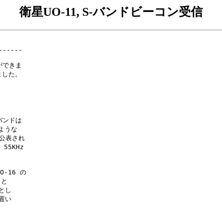
衛星UO-11, S-バンドビーコン受信
-----

できま

した。

ンドは

ような

公表され

5KHz 

-16 の

と

し

い
