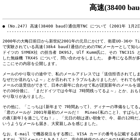
高速(38400 
● (No.247) 高速(38400 baud)通信用TNC について (2001年 1月2日
　------------------------------------------------------
2000年の大晦日前日から新世紀2001年の元旦にかけて、衛星UO-36や Tiun
で実験されている高速(38k4 baud)通信のためのTNCメーカーとして知ら
ドイツの SYMEK社 の担当者 DK9SJ, Ulf Kumm氏に、その TNC31S 
した無線機 TRX4S について、問い合わせをしました。 参考になる所が多
ここにその内容を公開します。

メールのやり取りの途中で、私のメールアドレスでは「送信拒否されてしま
なぜだか送れないよ～」とか言われてトラブルもありましたが、それでも何
メールの送受信ができて、日本の新年に合わせて私が謹賀新年のメールを送
その30分後に、「まだドイツでは今年は 7時間残ってるよ～」とか、おもし
やり取りがありました。

その他に、「こっちは(新年まで 7時間あって)、ディナーの準備をしてるよ
「君のメールが 2001年最初のメールだ！  Mineo(私のこと)、すばらし
の夜(新年)を過ごしてね！」、「元日の朝は遅い朝食で、今、昼の12時だ。
いうようなメールも届き、大変親しみを感じました。

なお、E-mail で機器発注をする際に、VISA カードの番号を記載する必
ますが、下記メールにもあるように、安全性確保のためにその16桁の番号を 