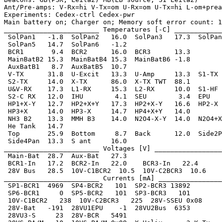
Ant/Pre-amps: V-Rx=hi V-Tx=om U-Rx=om U-Tx=hi L-om+prea
Experiments: Cedex-ctrl Cedex-pwr

Main battery on; Charger on; Memory soft error count: 1

________________________ Temperatures [-C] ____________
 SolPan1   -1.8  SolPan2   16.0  SolPan3   17.3  SolPan
 SolPan5   14.7  SolPan6   -1.2

 BCR1       9.4  BCR2      16.0  BCR3      13.3

 MainBatB2 15.3  MainBatB4 15.3  MainBatB6 -1.8

 AuxBatB1   8.7  AuxBatB5  10.7

 V-TX      31.8  U-Excit   13.3  U-Amp     13.3  S1-TX 
 S2-TX     14.0  X-TX      86.0  X-TX TWT  88.1

 U&V-RX    17.3  L1-RX     15.3  L2-RX     10.0  S1-HF 
 S2-C RX   12.0  IHU        4.1  SEU        3.4  EPU   
 HP1+X-Y   12.7  HP2+X+Y   17.3  HP2+X-Y   16.6  HP2-X 
 HP3+X     14.0  HP3-X     14.7  HP4+X+Y   14.0

 NH3 B2    13.3  MMH B3    14.0  N2O4-X-Y  14.0  N2O4+X
 He Tank   14.7

 Top       25.9  Bottom     8.7  Back      12.0  Side2P
 Side4Pan  13.3  S ant     16.0

________________________ Voltages [V] _________________
 Main-Bat  28.7  Aux-Bat   27.3

 BCR1-In   17.2  BCR2-In   22.0    BCR3-In   22.4

 28V Bus   28.5  10V-C1BCR2  10.5  10V-C2BCR3  10.6

________________________ Currents [mA] ________________
 SP1-BCR1  4969  SP4-BCR2   101  SP2-BCR3 13892

 SP6-BCR1     0  SP5-BCR2   101  SP3-BCR3   101

 10V-C1BCR2   238  10V-C2BCR3   225  28V-SSEU 0x08

 28V-Bat   -191  28VU1EPU    -1  28VU2Bus  6353

 28VU3-S     23  28V-BCR   5491
