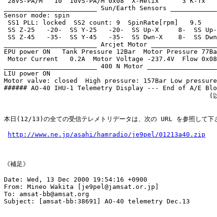
 28VS-PA/M   10  10VS-PA/M 0x08  X-Helix      3 K-Tx   
________________________ Sun/Earth Sensors ____________
Sensor mode: spin

 SS1 PLL: locked  SS2 count: 9  SpinRate[rpm]   9.5

 SS Z-25   -20-  SS Y-25   -20-  SS Up-X     8-  SS Up-
 SS Z-45   -35-  SS Y-45   -35-  SS Dwn-X    8-  SS Dwn
________________________ Arcjet Motor _________________
EPU power ON   Tank Pressure 12Bar  Motor Pressure 77Ba
 Motor Current   0.2A  Motor Voltage -237.4V  Flow 0x08

________________________ 400 N Motor __________________
LIU power ON

Motor valve: closed  High pressure: 157Bar Low pressure
###### AO-40 IHU-1 Telemetry Display --- End of A/E Blo
                                                     
本日(12/13)の全ての受信テレメトリデータは、次の URL を参照して下さ
http://www.ne.jp/asahi/hamradio/je9pel/01213a40.zip
《補足》

Date: Wed, 13 Dec 2000 19:54:16 +0900

From: Mineo Wakita [je9pel@jamsat.or.jp]

To: amsat-bb@amsat.org

Subject: [amsat-bb:38691] AO-40 telemetry Dec.13
