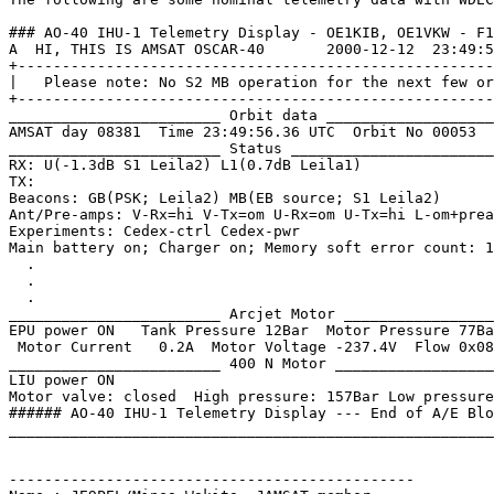
### AO-40 IHU-1 Telemetry Display - OE1KIB, OE1VKW - F1
A  HI, THIS IS AMSAT OSCAR-40       2000-12-12  23:49:5
+------------------------------------------------------
|   Please note: No S2 MB operation for the next few or
+------------------------------------------------------
________________________ Orbit data ___________________
AMSAT day 08381  Time 23:49:56.36 UTC  Orbit No 00053  
________________________ Status _______________________
RX: U(-1.3dB S1 Leila2) L1(0.7dB Leila1) 

TX: 

Beacons: GB(PSK; Leila2) MB(EB source; S1 Leila2)

Ant/Pre-amps: V-Rx=hi V-Tx=om U-Rx=om U-Tx=hi L-om+prea
Experiments: Cedex-ctrl Cedex-pwr

Main battery on; Charger on; Memory soft error count: 1

  .

  .

  .

________________________ Arcjet Motor _________________
EPU power ON   Tank Pressure 12Bar  Motor Pressure 77Ba
 Motor Current   0.2A  Motor Voltage -237.4V  Flow 0x08

________________________ 400 N Motor __________________
LIU power ON

Motor valve: closed  High pressure: 157Bar Low pressure
###### AO-40 IHU-1 Telemetry Display --- End of A/E Blo
_______________________________________________________
----------------------------------------------
