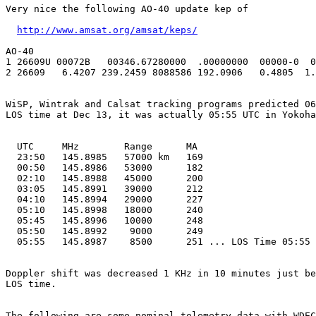
Very nice the following AO-40 update kep of

http://www.amsat.org/amsat/keps/
AO-40

1 26609U 00072B   00346.67280000  .00000000  00000-0  0
2 26609   6.4207 239.2459 8088586 192.0906   0.4805  1.
WiSP, Wintrak and Calsat tracking programs predicted 06
LOS time at Dec 13, it was actually 05:55 UTC in Yokoha
  UTC     MHz        Range      MA

  23:50   145.8985   57000 km   169

  00:50   145.8986   53000      182

  02:10   145.8988   45000      200

  03:05   145.8991   39000      212

  04:10   145.8994   29000      227

  05:10   145.8998   18000      240

  05:45   145.8996   10000      248

  05:50   145.8992    9000      249

  05:55   145.8987    8500      251 ... LOS Time 05:55 
Doppler shift was decreased 1 KHz in 10 minutes just be
LOS time.

The following are some nominal telemetry data with WDEC