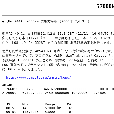
5700
● (No.244) 57000km の彼方から (2000年12月13日)

　----------------------------------------------

衛星AO-40 は、日本時間12月12日 01:04JST (12/11, 16:04UTC ?,
変更してから本日(12/13)で 一日半が経ちました。 本日(12/13)の朝 08:
から、LOS した 14:55JST までの６時間に渡る観測結果を報告します。

使用した軌道要素は、AMSAT-NA 発表(12/12付)の次のもの(#52)です
に衛星を追っていて、プログラム WiSP, WinTrak および Calsat とも
予想時刻 15:00JST のところを、実際の LOS時刻は 5分前の 14:55JS
LOS 直前のドップラーシフトの落ち込みはすごいですね。最後の10分間で 
に 1KHz も下がりました。

http://www.amsat.org/amsat/keps/
AO-40

1 26609U 00072B   00346.67280000  .00000000  00000-0  0
2 26609   6.4207 239.2459 8088586 192.0906   0.4805  1.
  JST     MHz        Range      MA

  08:50   145.8985   57000 km   169

  09:50   145.8986   53000      182
