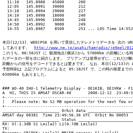
  11:10   145.8988   45000      200

  12:05   145.8991   39000      212

  13:10   145.8994   29000      227

  14:10   145.8998   18000      240

  14:45   145.8996   10000      248

  14:50   145.8992    9000      249

  14:55   145.8987    8500      251 ... LOS Time 14:55J
本日(12/13)、WDECPSK を用いて受信したテレメトリデータを 次の UR
してあります。  
http://www.ne.jp/asahi/hamradio/je9pel/01
このうち、08:50JST に 観測地点(横浜)から 57000km の距離にいる
たデータの一部を次に紹介します。 プリアンプは使用せずに、これだけ離れ
距離からの信号をデコードできるとは驚きです。 なお、本日(12/13)の AO
予想時刻は 上記プログラムによると 05:18JST で、この時の衛星までの
65000km もありました。

### AO-40 IHU-1 Telemetry Display - OE1KIB, OE1VKW - F1
A  HI, THIS IS AMSAT OSCAR-40       2000-12-12  23:49:5
+------------------------------------------------------
|   Please note: No S2 MB operation for the next few or
+------------------------------------------------------
________________________ Orbit data ___________________
AMSAT day 08381  Time 23:49:56.36 UTC  Orbit No 00053  
________________________ Status _______________________
RX: U(-1.3dB S1 Leila2) L1(0.7dB Leila1) 

TX: 

Beacons: GB(PSK; Leila2) MB(EB source; S1 Leila2)
