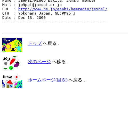
Name : JE9PEL/Mineo Wakita, JAMSAT member

Mail : je9pel@jamsat.or.jp

URL  : 
http://www.ne.jp/asahi/hamradio/je9pel/
QTH  : Yokohama Japan, GL:PM95TJ

Date : Dec 13, 2000

----------------------------------------------

トップ
へ戻る．
次のページ
へ移る．
ホームページ(目次)
へ戻る．