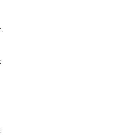
、




