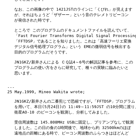
　　　なお、この画像の中で 1421JSTのラインに「くびれ」が見えます

　　　が、それはちょうど「ザザーー」という音のテレメトリビーコン

　　　が発信された時です。

　　　ところで このプログラムのドキュメントファイルを読んでいて、

　　　「Fast Fourier Transforms Digital Signal Processi
　　　「FFTDSP」であることを知りました。これは「高速フーリエ変換

　　　デジタル信号処理プログラム」という EMEの微弱信号を検出する

　　　目的のプログラムだそうです。

　　　JN1GKZ/新井さんによる ＣＱ誌4～6号の解説記事を参考に、この

　　　プログラムの使い方をさらに研究して、種々の実験に臨みたいと

　　　思います。

  ---

  25 May.1999, Mineo Wakita wrote;

　　　JN1GKZ/新井さんの二番煎じで恐縮ですが,「FFTDSP」プログラム

　　　を用いて、本日(5月24日)の 11:49～11:59JST の10分間に渡り、
　　　衛星AO-10 のビーコンを観測し、分析してみました。

　　　受信周波数は 145.808MHz USBに固定し、プリアンプなしで観測

　　　しました。この日の食の1時間後で、地球から約 32500kmのほぼ

　　　遠地点の距離にある時で、ビーコン周波数のふらつきはほどんど
