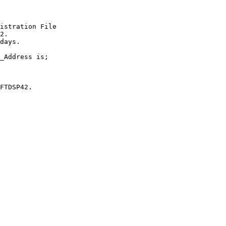
istration File

2.

days.

_Address is;

FTDSP42.
