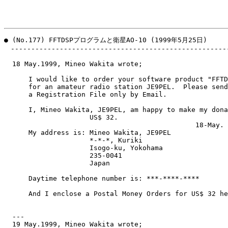
● (No.177) FFTDSPプログラムと衛星AO-10 (1999年5月25日)

　------------------------------------------------------
  18 May.1999, Mineo Wakita wrote;

      I would like to order your software product "FFTD
      for an amateur radio station JE9PEL.  Please send
      a Registration File only by Email.

      I, Mineo Wakita, JE9PEL, am happy to make my dona
                     US$ 32.

                                               18-May. 
      My address is: Mineo Wakita, JE9PEL

                     *-*-*, Kuriki

                     Isogo-ku, Yokohama

                     235-0041

                     Japan

      Daytime telephone number is: ***-****-****

      And I enclose a Postal Money Orders for US$ 32 he
  ---

  19 May.1999, Mineo Wakita wrote;
