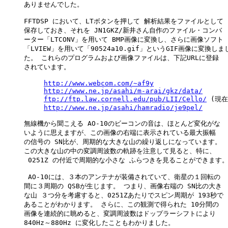
　　　ありませんでした。

　　　FFTDSP において、LTボタンを押して 解析結果をファイルとして

　　　保存しておき、それを JN1GKZ/新井さん自作のファイル・コンバ

　　　ーター「LTCONV」を用いて BMP画像に変換し、さらに画像ソフト

　　　「LVIEW」を用いて「90524a10.gif」というGIF画像に変換しまし
　　　た。 これらのプログラムおよび画像ファイルは、下記URLに登録

　　　されています。

http://www.webcom.com/~af9y
http://www.ne.jp/asahi/m-arai/gkz/data/
ftp://ftp.law.cornell.edu/pub/LII/Cello/
 (現在
http://www.ne.jp/asahi/hamradio/je9pel/
　　　無線機から聞こえる AO-10のビーコンの音は、ほとんど変化がな

　　　いように思えますが、この画像の右端に表示されている最大振幅

　　　の信号の SN比が、周期的な大きな山の繰り返しになっています。

　　　この大きな山の中の変調周波数の軌跡を注意して見ると、特に、

　　　 0251Z の付近で周期的な小さな ふらつきを見ることができます。
　　　 AO-10には、３本のアンテナが装備されていて、衛星の１回転の

　　　間に３周期の QSBが生じます。 つまり、画像右端の SN比の大き

　　　な山 ３つ分を考慮すると、0251Zあたりでスピン周期が 193秒で

　　　あることがわかります。 さらに、この観測で得られた 10分間の

　　　画像を連続的に眺めると、変調周波数はドップラーシフトにより

　　　840Hz～880Hz に変化したこともわかりました。 
