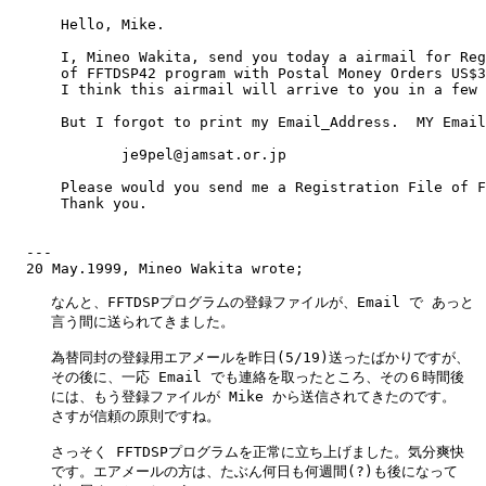
      Hello, Mike.

      I, Mineo Wakita, send you today a airmail for Reg
      of FFTDSP42 program with Postal Money Orders US$3
      I think this airmail will arrive to you in a few 
      But I forgot to print my Email_Address.  MY Email
             je9pel@jamsat.or.jp

      Please would you send me a Registration File of F
      Thank you.

  ---

  20 May.1999, Mineo Wakita wrote;

　　　なんと、FFTDSPプログラムの登録ファイルが、Email で あっと

　　　言う間に送られてきました。

　　　為替同封の登録用エアメールを昨日(5/19)送ったばかりですが、

　　　その後に、一応 Email でも連絡を取ったところ、その６時間後

　　　には、もう登録ファイルが Mike から送信されてきたのです。

　　　さすが信頼の原則ですね。

　　　さっそく FFTDSPプログラムを正常に立ち上げました。気分爽快

　　　です。エアメールの方は、たぶん何日も何週間(?)も後になって
