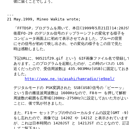
　　　彼に届くことでしょう。

  ---

  21 May.1999, Mineo Wakita wrote;

　　　「FFTDSP」プログラムを用いて、本日(1999年5月21日)14:20JST
　　　衛星FO-29 のデジタル信号のドップラーシフトの変化する様子を

　　　コンピュータ画面上に初めて表示させてみました。ブルーの背景

　　　にその信号が初めて映し出され、その変化の様子をこの目で見た

　　　時は感動しました。

　　　下記URLに、90521f29.gif という GIF画像ファイル名で登録して
　　　あります。このプログラムを起動したのが、この時のパスの LOS

　　　近くだったので、受信周波数は 435.903MHz(USB)に固定しておき

　　　ました。

http://www.ne.jp/asahi/hamradio/je9pel/
　　　デジタルモードの PSK変調された SSB(USB)信号の「ビーーッ」

　　　という音の搬送波周波数は 1600Hzなので、F8キー を押して解析

　　　周波数の範囲を広帯域(200Hz-2750Hz)に設定しておいた方がよい

　　　ことに、後で気が付きました。

　　　また、F1キー セットアップの中のローカルタイムの設定(GMT -9)

　　　をし忘れたので、画像では 1420Z や 1421Z と表示されています

　　　が、これは日本時間の 1420JST と 1421JST のことなので、訂正
　　　してご覧下さい。
