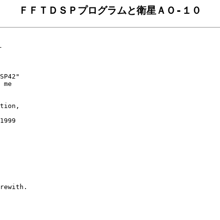
ＦＦＴＤＳＰプログラムと衛星ＡＯ-１０


SP42" 

 me

tion,

1999

rewith.
