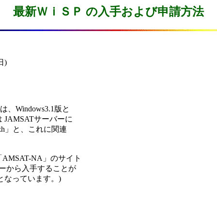
最新ＷｉＳＰ の入手および申請方法
)

indows3.1版と

 JAMSATサーバーに

.lzh」と、これに関連

「AMSAT-NA」のサイト

ーバーから入手することが

版となっています。)
