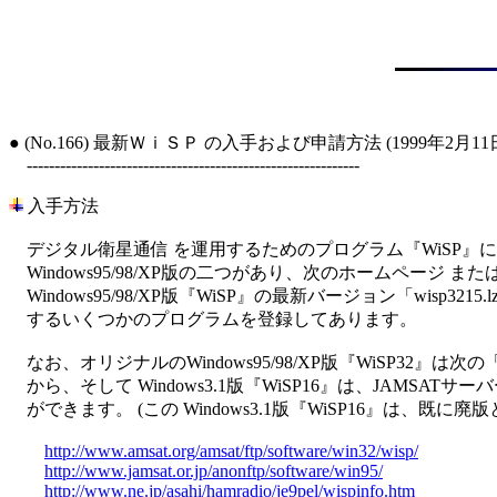
● (No.166) 最新ＷｉＳＰ の入手および申請方法 (1999年2月11日
　------------------------------------------------------------

 入手方法

　デジタル衛星通信 を運用するためのプログラム『WiSP』には、W
　Windows95/98/XP版の二つがあり、次のホームページ または
　Windows95/98/XP版『WiSP』の最新バージョン「wisp3215
　するいくつかのプログラムを登録してあります。

　なお、オリジナルのWindows95/98/XP版『WiSP32』は次の
　から、そして Windows3.1版『WiSP16』は、JAMSATサ
　ができます。 (この Windows3.1版『WiSP16』は、既に廃
http://www.amsat.org/amsat/ftp/software/win32/wisp/
http://www.jamsat.or.jp/anonftp/software/win95/
http://www.ne.jp/asahi/hamradio/je9pel/wispinfo.htm