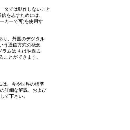
ピュータでは動作しないこと

通信を志すためには、

メーカーで可)を使用す

あり、外国のデジタル

いう通信方式の概念

ラムは もはや過去

することができます。

は、今や世界の標準

ての詳細な解説、および

して下さい。
