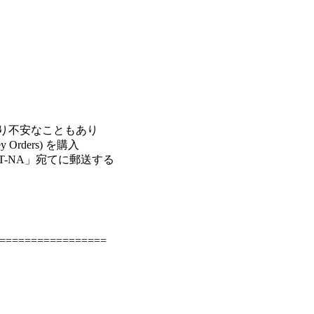
り不安なこともあり

rders) を購入

-NA」宛てに郵送する

=================
