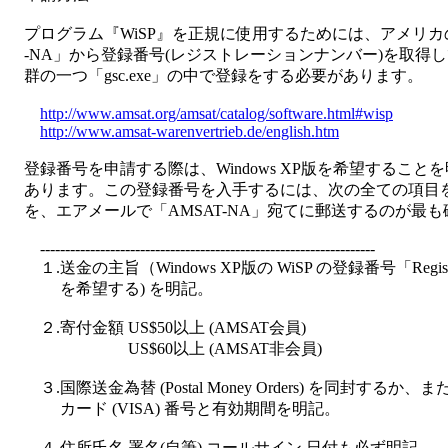
　プログラム『WiSP』を正規に使用するためには、アメリカの
　-NA」から登録番号(レジストレーションナンバー)を取得し
　群の一つ「gsc.exe」の中で登録をする必要があります。

http://www.amsat.org/amsat/catalog/software.html#wisp
http://www.amsat-warenvertrieb.de/english.htm
　登録番号を申請する際は、Windows XP版を希望すること
　あります。この登録番号を入手するには、次の全ての項目を
　を、エアメールで「AMSAT-NA」宛てに郵送するのが最も
　　-------------------------------------------------------------------

　　１.送金の主旨（Windows XP版の WiSP の登録番号「Registret
　　　 を希望する) を明記。

　　２.寄付金額 US$50以上 (AMSAT会員)

　　　 　　　　 US$60以上 (AMSAT非会員)

　　３.国際送金為替 (Postal Money Orders) を同封するか、また
　　　 カード (VISA) 番号と有効期間を明記。

　　４.住所氏名,署名(自筆),コールサイン,日付も必ず明記。
