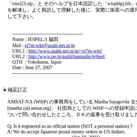
　「eisei23.zip」と そのヘルプを日本語訳した「wisphlpj.lz
　を解凍し、よく熟読して理解した後に、実際に衛星への運用
　して下さい。

　　----------------------------------------------

　　Name : JE9PEL/1 脇田

　　Mail : 
ei7m-wkt@asahi-net.or.jp
　　URL1 : 
http://www.asahi-net.or.jp/~ei7m-wkt/
　　URL2 : 
http://www.ne.jp/asahi/hamradio/je9pel/
　　QTH  : Yokohama, Japan

　　Date : June 27, 2007

　　----------------------------------------------

 補足訂正

　AMSAT-NA (WiSP) の事務局をしている Martha Saragovitz 女
　[martha (at) amsat.org]、 社団局としての WiSP への登録申請に
　ついて問い合わせしたところ、ＯＫの返事を受け取りました
　Q: Is it registered as an official station (NOT a personal station) ?

　A: We do accept Japanese postal money orders in US dollars.
