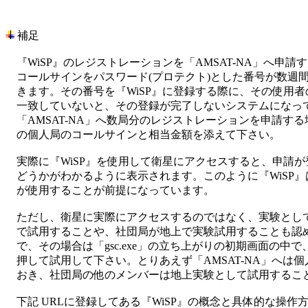
 補足

　『WiSP』のレジストレーションを「AMSAT-NA」へ申請
　コールサインをパスワード(プロテクト)とした番号が数週間
　きます。その番号を『WiSP』に登録する際に、その使用者
　一致していないと、その登録が完了しないシステムになって
　「AMSAT-NA」へ数局分のレジストレーションを申請する
　の個人局のコールサインと相当金額を添えて下さい。

　実際に『WiSP』を使用して衛星にアクセスすると、申請が
　どうかがわかるように表示されます。このように『WiSP』
　が使用することが前提になっています。

　ただし、衛星に実際にアクセスするのではなく、実験として
　で試用することや、社団局が地上で実験試用することも認め
　で、その場合は「gsc.exe」の立ち上がりの初期画面の中で、Tr
　押して試用して下さい。とりあえず「AMSAT-NA」へは個
　おき、社団局の他のメンバーは地上実験として試用すること
　下記 URLに登録してある『WiSP』の概念と具体的な操作