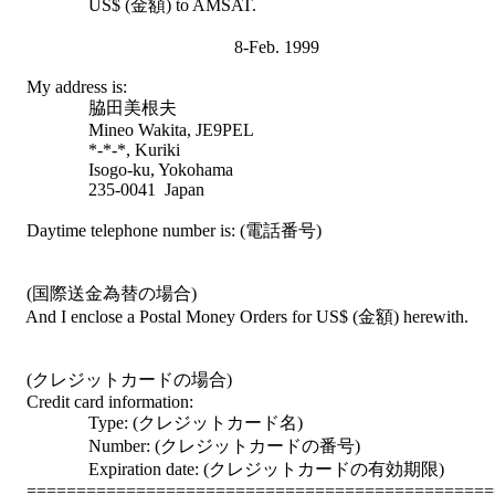
                  US$ (金額) to AMSAT.

                                                   8-Feb. 1999

    My address is:

                  脇田美根夫

                  Mineo Wakita, JE9PEL

                  *-*-*, Kuriki

                  Isogo-ku, Yokohama

                  235-0041  Japan

    Daytime telephone number is: (電話番号)

    (国際送金為替の場合)

    And I enclose a Postal Money Orders for US$ (金額) herewith.

    (クレジットカードの場合)

    Credit card information:

                  Type: (クレジットカード名)

                  Number: (クレジットカードの番号)

                  Expiration date: (クレジットカードの有効期限)

    ===============================================