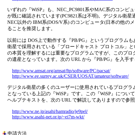
　いずれの『WiSP』も、NEC_PC9801系やMAC系のコン
　が既に確認されています(PC9821系は不明)。デジタル衛星
　NEC以外の IBM系(DOS/V系) のコンピュータ(日本の他の
　ることを推奨します。

　以前には DOS上で動作する『PB/PG』というプログラムも
　衛星で採用されている「ブロードキャスト プロトコル」と
　の本質を理解するには重要なプログラムですが、このプログ
　の遺産となっています。次の URL から『PB/PG』を入手
http://www.amsat.org/amsat/ftp/software/PC/pacsat/
http://www.ee.surrey.ac.uk/CSER/UOSAT/amateur/software/
　デジタル衛星の多くのユーザーに使用されているプログラム
　となっている上記の『WiSP』です。この『WiSP』につい
　ヘルプテキストを、次の URL で解説してありますので参照
http://www.ne.jp/asahi/hamradio/je9pel/
http://www.asahi-net.or.jp/~ei7m-wkt/
 申請方法
