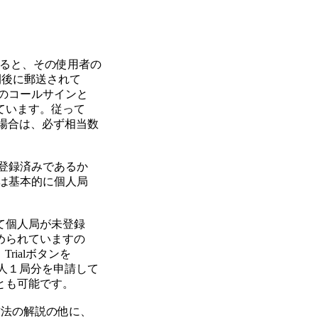
すると、その使用者の

後に郵送されて

のコールサインと

います。従って

場合は、必ず相当数

登録済みであるか

は基本的に個人局

個人局が未登録

られていますの

ialボタンを

人１局分を申請して

も可能です。

方法の解説の他に、
