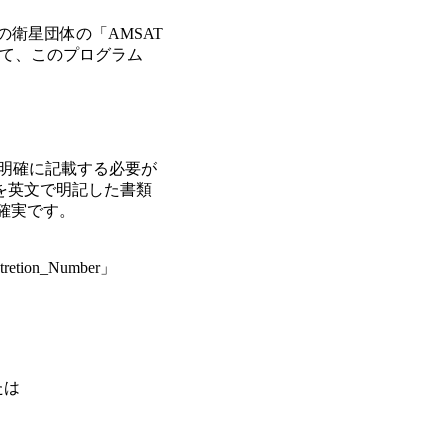
衛星団体の「AMSAT

て、このプログラム

を明確に記載する必要が

英文で明記した書類

確実です。

ion_Number」

は 
