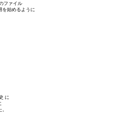
h」のファイル

を始めるように

史 に



。
