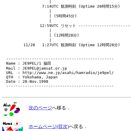
                    |                                  
                 7:14UTC 観測時刻 (Uptime 26時間15分)      
                    |                                  
                    | (5時間45分)                        
                    |                                  
                12:59UTC リセット -----------------------
                    |                                  
                    | (12時間28分)                       
                    |                                  
         11/28   1:27UTC 観測時刻 (Uptime 12時間28分)      
　----------------------------------------------

　Name : JE9PEL/1 脇田

　Mail : JE9PEL@jamsat.or.jp

　URL  : http://www.ne.jp/asahi/hamradio/je9pel/

　QTH  : Yokohama, Japan

　Date : 28-Nov.1998

　----------------------------------------------

次のページ
へ移る．
ホームページ(目次)
へ戻る．