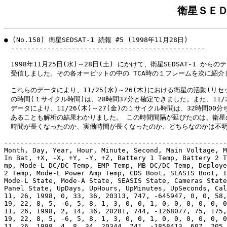
衛星ＳＥＤ
● (No.158) 衛星SEDSAT-1 続報 #5 (1998年11月28日)

　------------------------------------------------

　1998年11月25日(水)～28日(土) にかけて、衛星SEDSAT-1 からの
　受信しました。その各オービットの中の TCA時の１フレームを次に紹介し
　これらのデータにより、11/25(水)～26(木)における衛星の活動(リセッ
　の時間(１サイクル時間)は、28時間37分と確定できました。また、11/28
　データにより、11/26(木)～27(金)の１サイクル時間は、32時間00分
　あることも解析の結果わかりました。 この時間間隔が延びたのは、衛星の
　時間が長くなったのか、実働時間が長くなったのか、どちらなのかは不明
-------------------------------------------------------
Month, Day, Year, Hour, Minute, Second, Main Voltage, M
In Bat, +X, -X, +Y, -Y, +Z, Battery 1 Temp, Battery 2 T
mp, Mode-L DC/DC Temp, EMP Temp, MB DC/DC Temp, Deploye
2 Temp, Mode-L Power Amp Temp, CDS Boot, SEASIS Boot, I
Mode-L State, Mode-A State, SEASIS State, Cameras State
Panel State, UpDays, UpHours, UpMinutes, UpSeconds, Cal
11, 26, 1998, 0, 33, 36, 20313, 747, -645947, 0, 0, 58,
19, 22, 8, 5, -6, 5, 8, 1, 3, 0, 0, 1, 0, 0, 0, 0, 0, 0
11, 26, 1998, 2, 14, 36, 20281, 744, -1268077, 75, 175,
19, 22, 8, 5, -6, 5, 8, 1, 3, 0, 0, 1, 0, 0, 0, 0, 0, 0
11, 26, 1998, 4, 8, 34, 20344, 741, -1858413, 607, 205,