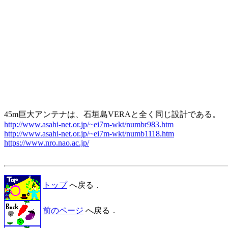
http://www.asahi-net.or.jp/~ei7m-wkt/numbr983.htm
http://www.asahi-net.or.jp/~ei7m-wkt/numb1118.htm
https://www.nro.nao.ac.jp/
トップ
へ戻る．
前のページ
へ戻る．