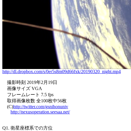
http://dl.dropbox.com/s/0er5s8m09d66fxk/20190320_night.mp4
    撮影時刻 2019年2月19日

    画像サイズ VGA

    フレームレート 7.5 fps

    取得画像枚数 全100枚中56枚

    (C)
http://twitter.com/gsnihonuniv
http://nexusoperation.seesaa.net/
Q1. 衛星座標系での方位
