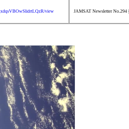
5D_xdqsVBOwSlidrtLQzR/view
JAMSAT Newsletter No.