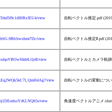
vidTrkd5f9c1dIHRxJEU4/view
自転ベクトル推定.pdf (201
3jIhSG-9Bfcbwxhmt7Dc/view
自転ベクトル推定Ⅱ.pdf (20
5D_xdqsVBOwSlidrtLQzR/view
自転ベクトルとカメラ軌跡.pdf
AQWQkEq2WQk5kC7l_QmH4Ag7/view
自転ベクトルの変動について.pd
s0dij1DEodxoYrKLNQ65s/view
角速度ベクトルアニメ.xlsm (