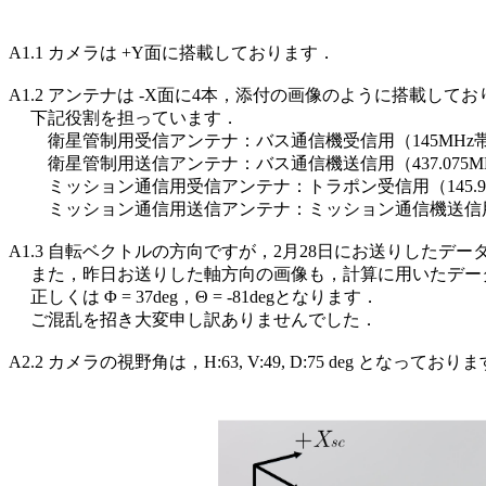
A1.1 カメラは +Y面に搭載しております．

A1.2 アンテナは -X面に4本，添付の画像のように搭載してお
     下記役割を担っています．

         衛星管制用受信アンテナ：バス通信機受信用（145MHz帯
         衛星管制用送信アンテナ：バス通信機送信用（437.075MH
         ミッション通信用受信アンテナ：トラポン受信用（145.900
         ミッション通信用送信アンテナ：ミッション通信機送信用（π
A1.3 自転ベクトルの方向ですが，2月28日にお送りしたデ
     また，昨日お送りした軸方向の画像も，計算に用いたデー
     正しくは Φ = 37deg，Θ = -81degとなります．

     ご混乱を招き大変申し訳ありませんでした．

A2.2 カメラの視野角は，H:63, V:49, D:75 deg となっておりま