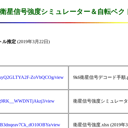
US 衛星信号強度シミュレーター＆自転ベク
トル推定
 (2019年3月22日)

wN1XsyQ2GLTYA2F-ZoVbQCOg/view
9k6衛星信号デコード手順.pdf
lIfDg9RK__WWDNTjAkzj3/view
衛星信号強度シミュレーター.do
VkSB3dnqeav7Ck_dO10OBYa/view
衛星信号強度.xlsx (2019年