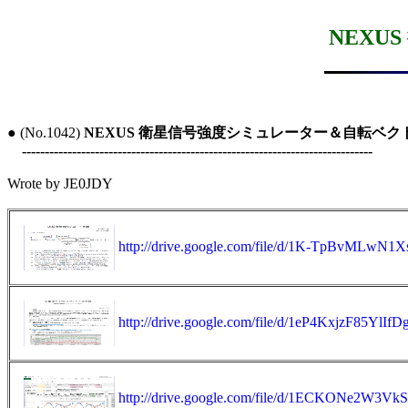
NEX
● (No.1042) 
NEXUS 衛星信号強度シミュレーター＆自転ベク
-----------------------------------------------------------------------------
Wrote by JE0JDY

http://drive.google.com/file/d/1K-TpBvML
http://drive.google.com/file/d/1eP4KxjzF85Y
http://drive.google.com/file/d/1ECKONe2W3