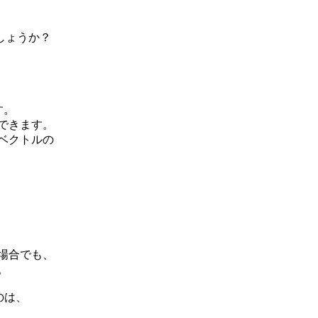
でしょうか？

。

できます。

ベクトルの

場合でも、

。

のは、
