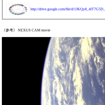
http://drive.google.com/file/d/1JKQy8_4fT7G
《参考》 NEXUS CAM movie
