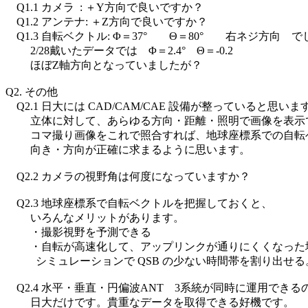
    Q1.1 カメラ  : ＋Y方向で良いですか？

    Q1.2 アンテナ: ＋Z方向で良いですか？

    Q1.3 自転ベクトル: Φ＝37°　　Θ＝80°　　右ネジ方向　
         2/28戴いたデータでは　Φ＝2.4°　Θ＝-0.2

         ほぼZ軸方向となっていましたが？

Q2. その他

    Q2.1 日大には CAD/CAM/CAE 設備が整っていると思います
         立体に対して、あらゆる方向・距離・照明で画像を表示
         コマ撮り画像をこれで照合すれば、地球座標系での自転
         向き・方向が正確に求まるように思います。

    Q2.2 カメラの視野角は何度になっていますか？

    Q2.3 地球座標系で自転ベクトルを把握しておくと、

         いろんなメリットがあります。

         ・撮影視野を予測できる

         ・自転が高速化して、アップリンクが通りにくくなった
           シミュレーションで QSB の少ない時間帯を割り出せる
    Q2.4 水平・垂直・円偏波ANT　3系統が同時に運用できる
         日大だけです。貴重なデータを取得できる好機です。
