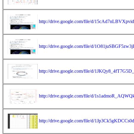
http://drive.google.com/file/d/15cAd7nLBVXp
http://drive.google.com/file/d/1O81juSBGF5zw
http://drive.google.com/file/d/1JKQy8_4fT7G
http://drive.google.com/file/d/1s1admoR_
http://drive.google.com/file/d/1Jp3Ck5gKDCC