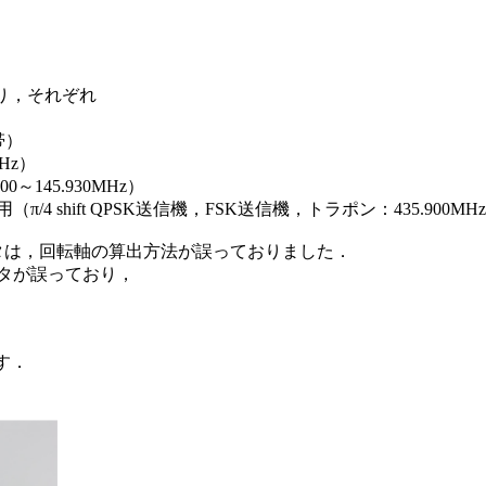
り，それぞれ

）

z）

～145.930MHz）

/4 shift QPSK送信機，FSK送信機，トラポン：435.900MHz
ータは，回転軸の算出方法が誤っておりました．

タが誤っており，

す．
