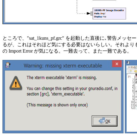
ところで、"sat_1kuns_pf.grc" を起動した直後に､警告メッ
るが、これはそれほど気にする必要はないらしい。それよりも
の Import Error が気になる。一難去って、また一難である。
