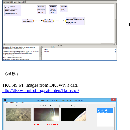
       
《補足》

http://dk3wn.info/blog/satelliten/1kuns-pf/