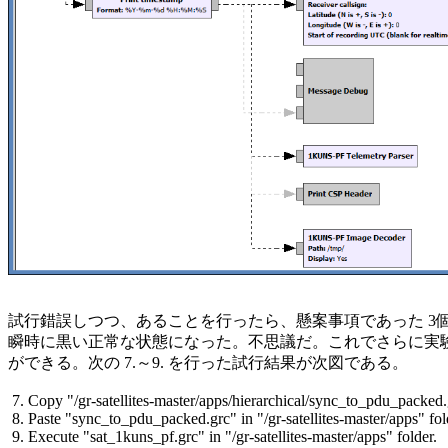
試行錯誤しつつ、あることを行ったら、懸案事項であった 3個
瞬時に黒い正常な状態になった。不思議だ。これでさらに実験
ができる。次の 7.～9. を行った試行結果が次図である。

 7. Copy "/gr-satellites-master/apps/hierarchical/sync_to_pdu_packed.g
 8. Paste "sync_to_pdu_packed.grc" in "/gr-satellites-master/apps" fold
 9. Execute "sat_1kuns_pf.grc" in "/gr-satellites-master/apps" folder.
