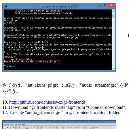
       
さて次は、"sat_1kuns_pf.grc" に続き、"audio_streamer.grc"
を行う。

10. 
http://github.com/daniestevez/gr-frontends
11. Download "gr-frontends-master.zip" from "Clone or download".

12. Execute "audio_streamer.grc" in /gr-frontends-master" folder.
