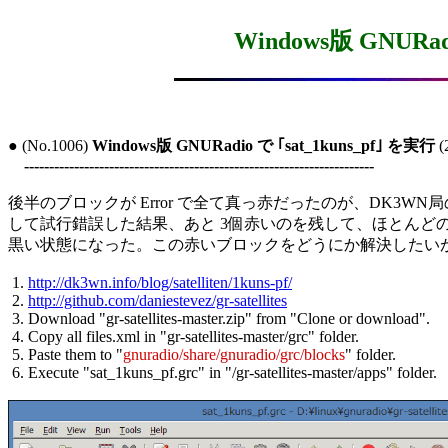
Windows版 GNURad
● (No.1006) 
Windows版 GNURadio で ｢sat_1kuns_pf｣ を実行
 
----------------------------------------------------------------------
後半のブロックが Error で全て真っ赤だったのが、DK3WN
して試行錯誤した結果、あと 3個赤いのを残して、ほとんどの
黒い状態になった。この赤いブロックをどうにか解決したいが
 1. 
http://dk3wn.info/blog/satelliten/1kuns-pf/
 2. 
http://github.com/daniestevez/gr-satellites
 3. Download "gr-satellites-master.zip" from "Clone or download".

 4. Copy all files.xml in "gr-satellites-master/grc" folder.

 5. Paste them to "
gnuradio/share/gnuradio/grc/blocks
" folder.

 6. Execute "sat_1kuns_pf.grc" in "/gr-satellites-master/apps" folder.
