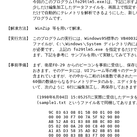
　　　　　　　 今回のこのプログラム(fo29tlm5.exe)は、下記に示すよ
　　　　　　　 少しだけ編集加工したデータファイルを、画面上で指定する
　　　　　　　 だけで自動的にテレメトリを解析できるようにした、新しい
　　　　　　　 プログラムです。

　【解凍方法】  WinZip 等を用いて解凍。

　【実行方法】 このプログラムの実行には、Windows95標準の VB40032.
　　　　　　　 ファイルが、C:＼Windows＼System ディレクトリ内に
　　　　　　　 が必要です。 上記の fo29tlm5.exe を指定するだけで
　　　　　　　 ます。下記を参考に サンプルを用いて実験してみて下さい
　【事前準備】 まず、衛星FO-29 からのビーコンを事前に受信し、保存し
　　　　　　　 おきます。そのデータには、UIフレーム等の種々のデータ
　　　　　　　 含まれていますが、その中から二桁の16進数で表された一
　　　　　　　 60個の数値からなるテレメトリデータのみを、エディタを
　　　　　　　 いて、次のように 6行に編集加工し、再保存しておきます
　　　　　　　 　(1998年6月04日 15:05JSTに実際に受信したデータを
　　　　　　　 　(sample1.txt というファイル名で同梱してあります。
　　　　　　　 　　　　9C 03 63 08 01 5B 00 01 00 00

　　　　　　　 　　　　00 00 30 F7 00 7A 5F 92 90 B0

　　　　　　　 　　　　AB 52 A8 01 83 88 8B 8C 8D 8D

　　　　　　　 　　　　D5 02 00 0A 20 00 C8 40 00 00

　　　　　　　 　　　　A1 A5 D3 58 35 AD B2 8B 85 88

　　　　　　　 　　　　00 00 00 83 8B B3 F7 00 00 00
