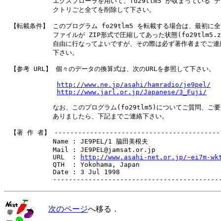
　　　　　　　 エクスプローラを用いて、fo29tlm5 が収まっている デ
　　　　　　　 クトリごと全てを削除して下さい。

　【転載条件】 このプログラム fo29tlm5 を転載する場合は、最初に全
　　　　　　　 ファイルが ZIP形式で圧縮してあった状態(fo29tlm5.zi
　　　　　　　 自由に行なってよいですが、その際は必ず著作者までご連絡
　　　　　　　 下さい。

　【参考 URL】 個々のデータの換算式は、次のURLを参照して下さい。

http://www.ne.jp/asahi/hamradio/je9pel/
http://www.jarl.or.jp/Japanese/3_Fuji/
　　　　　　　 なお、このプログラム(fo29tlm5)についてご質問、ご要
　　　　　　　 ありましたら、下記までご連絡下さい。

　【著 作 者】 -------------------------------------------
　　　　　　　 Name : JE9PEL/1 脇田美根夫

　　　　　　　 Mail : JE9PEL@jamsat.or.jp

　　　　　　　 URL  : 
http://www.asahi-net.or.jp/~ei7m-wk
　　　　　　　 QTH  : Yokohama, Japan

　　　　　　　 Date : 3 Jul 1998

次のページ
へ移る．