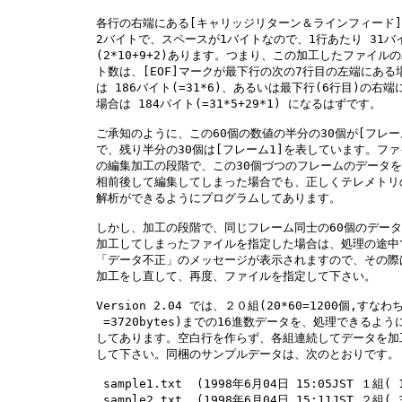
　　　　　　　 各行の右端にある[キャリッジリターン＆ラインフィード]
　　　　　　　 2バイトで、スペースが1バイトなので、1行あたり 31バイ
　　　　　　　 (2*10+9+2)あります。つまり、この加工したファイルの
　　　　　　　 ト数は、[EOF]マークが最下行の次の7行目の左端にある場
　　　　　　　 は 186バイト(=31*6)、あるいは最下行(6行目)の右端に
　　　　　　　 場合は 184バイト(=31*5+29*1) になるはずです。

　　　　　　　 ご承知のように、この60個の数値の半分の30個が[フレーム
　　　　　　　 で、残り半分の30個は[フレーム1]を表しています。ファ
　　　　　　　 の編集加工の段階で、この30個づつのフレームのデータを
　　　　　　　 相前後して編集してしまった場合でも、正しくテレメトリの
　　　　　　　 解析ができるようにプログラムしてあります。

　　　　　　　 しかし、加工の段階で、同じフレーム同士の60個のデータ
　　　　　　　 加工してしまったファイルを指定した場合は、処理の途中で
　　　　　　　 「データ不正」のメッセージが表示されますので、その際は
　　　　　　　 加工をし直して、再度、ファイルを指定して下さい。

　　　　　　　 Version 2.04 では、２０組(20*60=1200個,すなわち 
　　　　　　　  =3720bytes)までの16進数データを、処理できるように
　　　　　　　 してあります。空白行を作らず、各組連続してデータを加工
　　　　　　　 して下さい。同梱のサンプルデータは、次のとおりです。

　　　　　　　  sample1.txt  (1998年6月04日 15:05JST １組( 18
　　　　　　　  sample2.txt  (1998年6月04日 15:11JST ２組( 37