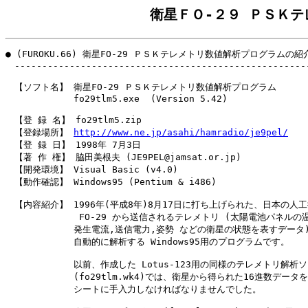
衛星ＦＯ-２９ ＰＳＫ
● (FUROKU.66) 衛星FO-29 ＰＳＫテレメトリ数値解析プログラムの紹介
　------------------------------------------------------
　【ソフト名】 衛星FO-29 ＰＳＫテレメトリ数値解析プログラム

　　　　　　　 fo29tlm5.exe  (Version 5.42)

　【登 録 名】 fo29tlm5.zip

　【登録場所】 
http://www.ne.jp/asahi/hamradio/je9pel/
　【登 録 日】 1998年 7月3日

　【著 作 権】 脇田美根夫 (JE9PEL@jamsat.or.jp)

　【開発環境】 Visual Basic (v4.0)

　【動作確認】 Windows95 (Pentium & i486)

　【内容紹介】 1996年(平成8年)8月17日に打ち上げられた、日本の人工
　　　　　　　  FO-29 から送信されるテレメトリ (太陽電池パネルの温
　　　　　　　 発生電流,送信電力,姿勢 などの衛星の状態を表すデータ)
　　　　　　　 自動的に解析する Windows95用のプログラムです。

　　　　　　　 以前、作成した Lotus-123用の同様のテレメトリ解析ソ
　　　　　　　 (fo29tlm.wk4)では、衛星から得られた16進数データを
　　　　　　　 シートに手入力しなければなりませんでした。
