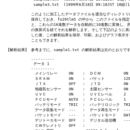
　　　　　　　  sample3.txt  (1999年6月18日 09:10JST 10組(186
　　　　　　　 このように加工したデータファイルを適当なディレクトリに
　　　　　　　 保存しておき、fo29tlm5 の中から このファイルを指定
　　　　　　　 と、これらの16進数データを自動的に10進数に変換し、所
　　　　　　　 の換算式を経てそれを解析します。そして下記のように表示
　　　　　　　 した後、この解析結果を保存、印刷、およびグラフ表示する
　　　　　　　 こともできます。

　【解析結果】 参考までに、sample1.txt の解析結果は次のとおりです
　　　　　　　 ----------

　　　　　　　  データ 1

　　　　　　　 ----------

　　　　　　　 　メインリレー　　　ON    :  ＤＣＭ　　　　　　ON

　　　　　　　 　ＳＲＡＭ　　　　　ON    :  パケット　　　　　1200
　　　　　　　 　ＪＴＡ　　　　　　OFF   :  ＪＴＤ　　　　　　ON

　　　　　　　 　地磁気センサー　　ON    :  太陽センサー　　　ON

　　　　　　　 　ＵＶＣ　　　　　　ON    :  ＵＶＣレベル　　　2

　　　　　　　 　ＰＣＵモード　　　AUTO  :  ＰＣＵレベル　　　1

　　　　　　　 　バッテリモード　　TRIC  :  バッテリロジック　TRIC
　　　　　　　 　データ収集モード　---   :  データ再生モード　---
　　　　　　　 　パケットモード　　---   :  パケットモード　　DATA
　　　　　　　 　デジトーカモード　OFF   :  デジタル送信機　　---
　　　　　　　 　ＣＷテレメトリ　　OFF   :  
